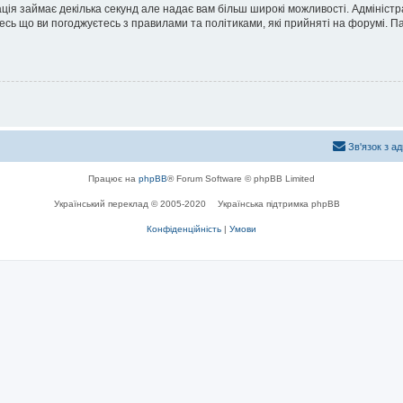
ація займає декілька секунд але надає вам більш широкі можливості. Адмініст
йтесь що ви погоджуєтесь з правилами та політиками, які прийняті на форумі.
Зв'язок з а
Працює на
phpBB
® Forum Software © phpBB Limited
Український переклад © 2005-2020
Українська підтримка phpBB
Конфіденційність
|
Умови