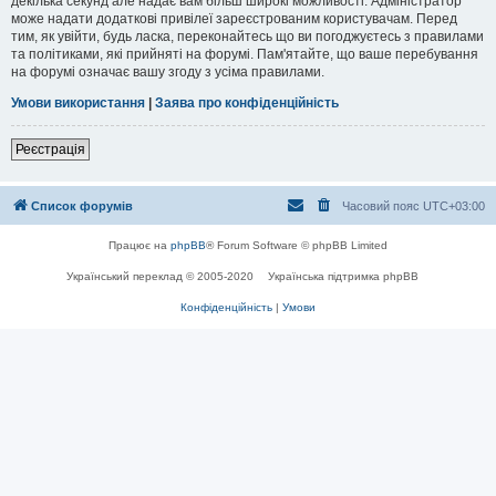
декілька секунд але надає вам більш широкі можливості. Адміністратор
може надати додаткові привілеї зареєстрованим користувачам. Перед
тим, як увійти, будь ласка, переконайтесь що ви погоджуєтесь з правилами
та політиками, які прийняті на форумі. Пам'ятайте, що ваше перебування
на форумі означає вашу згоду з усіма правилами.
Умови використання
|
Заява про конфіденційність
Реєстрація
Список форумів
Часовий пояс
UTC+03:00
Працює на
phpBB
® Forum Software © phpBB Limited
Український переклад © 2005-2020
Українська підтримка phpBB
Конфіденційність
|
Умови