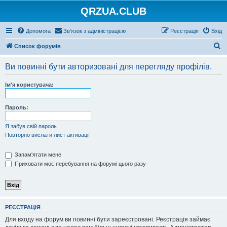
QRZUA.CLUB
Допомога
Зв'язок з адміністрацією
Реєстрація
Вхід
П
Список форумів
о
Ви повинні бути авторизовані для перегляду профілів.
ш
у
Ім'я користувача:
к
Пароль:
Я забув свій пароль
Повторно вислати лист активації
Запам'ятати мене
Приховати моє перебування на форумі цього разу
РЕЄСТРАЦІЯ
Для входу на форум ви повинні бути зареєстровані. Реєстрація займає