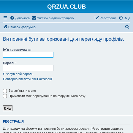
QRZUA.CLUB
Допомога
Зв'язок з адміністрацією
Реєстрація
Вхід
П
Список форумів
о
Ви повинні бути авторизовані для перегляду профілів.
ш
у
Ім'я користувача:
к
Пароль:
Я забув свій пароль
Повторно вислати лист активації
Запам'ятати мене
Приховати моє перебування на форумі цього разу
РЕЄСТРАЦІЯ
Для входу на форум ви повинні бути зареєстровані. Реєстрація займає