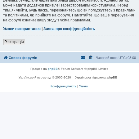
декілька секунд але надає вам більш широкі можливості. Адміністратор
може надати додаткові привілеї зареєстрованим користувачам. Перед
тим, як увійти, будь ласка, переконайтесь що ви погоджуєтесь з правилами
та політиками, які прийняті на форумі. Пам'ятайте, що ваше перебування
на форумі означає вашу згоду з усіма правилами.
Умови використання
|
Заява про конфіденційність
Реєстрація
Список форумів
Часовий пояс
UTC+03:00
Працює на
phpBB
® Forum Software © phpBB Limited
Український переклад © 2005-2020
Українська підтримка phpBB
Конфіденційність
|
Умови