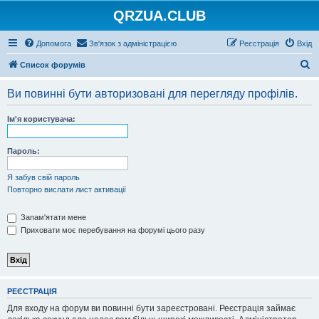
QRZUA.CLUB
Допомога
Зв'язок з адміністрацією
Реєстрація
Вхід
П
Список форумів
о
Ви повинні бути авторизовані для перегляду профілів.
ш
у
Ім'я користувача:
к
Пароль:
Я забув свій пароль
Повторно вислати лист активації
Запам'ятати мене
Приховати моє перебування на форумі цього разу
РЕЄСТРАЦІЯ
Для входу на форум ви повинні бути зареєстровані. Реєстрація займає