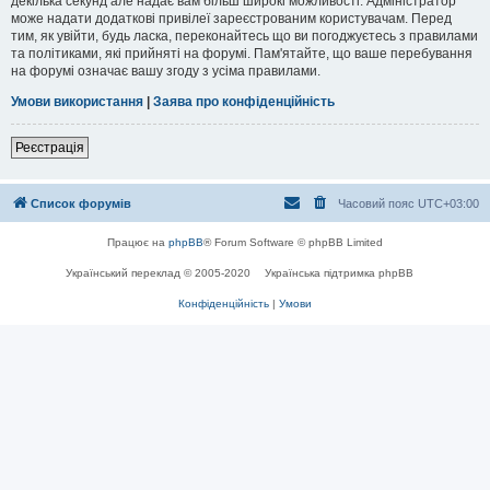
декілька секунд але надає вам більш широкі можливості. Адміністратор
може надати додаткові привілеї зареєстрованим користувачам. Перед
тим, як увійти, будь ласка, переконайтесь що ви погоджуєтесь з правилами
та політиками, які прийняті на форумі. Пам'ятайте, що ваше перебування
на форумі означає вашу згоду з усіма правилами.
Умови використання
|
Заява про конфіденційність
Реєстрація
Список форумів
Часовий пояс
UTC+03:00
Працює на
phpBB
® Forum Software © phpBB Limited
Український переклад © 2005-2020
Українська підтримка phpBB
Конфіденційність
|
Умови