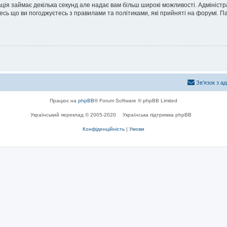
ація займає декілька секунд але надає вам більш широкі можливості. Адмініст
йтесь що ви погоджуєтесь з правилами та політиками, які прийняті на форумі.
Зв'язок з а
Працює на
phpBB
® Forum Software © phpBB Limited
Український переклад © 2005-2020
Українська підтримка phpBB
Конфіденційність
|
Умови