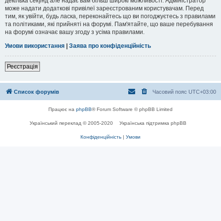
декілька секунд але надає вам більш широкі можливості. Адміністратор
може надати додаткові привілеї зареєстрованим користувачам. Перед
тим, як увійти, будь ласка, переконайтесь що ви погоджуєтесь з правилами
та політиками, які прийняті на форумі. Пам'ятайте, що ваше перебування
на форумі означає вашу згоду з усіма правилами.
Умови використання
|
Заява про конфіденційність
Реєстрація
Список форумів
Часовий пояс
UTC+03:00
Працює на
phpBB
® Forum Software © phpBB Limited
Український переклад © 2005-2020
Українська підтримка phpBB
Конфіденційність
|
Умови