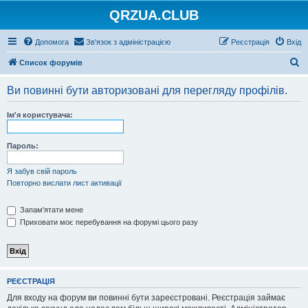
QRZUA.CLUB
Допомога
Зв'язок з адміністрацією
Реєстрація
Вхід
П
Список форумів
о
Ви повинні бути авторизовані для перегляду профілів.
ш
у
Ім'я користувача:
к
Пароль:
Я забув свій пароль
Повторно вислати лист активації
Запам'ятати мене
Приховати моє перебування на форумі цього разу
РЕЄСТРАЦІЯ
Для входу на форум ви повинні бути зареєстровані. Реєстрація займає