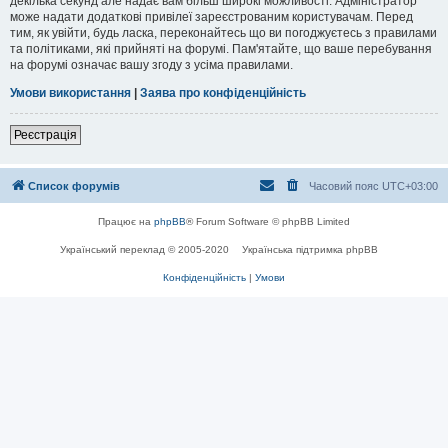
декілька секунд але надає вам більш широкі можливості. Адміністратор
може надати додаткові привілеї зареєстрованим користувачам. Перед
тим, як увійти, будь ласка, переконайтесь що ви погоджуєтесь з правилами
та політиками, які прийняті на форумі. Пам'ятайте, що ваше перебування
на форумі означає вашу згоду з усіма правилами.
Умови використання
|
Заява про конфіденційність
Реєстрація
Список форумів
Часовий пояс
UTC+03:00
Працює на
phpBB
® Forum Software © phpBB Limited
Український переклад © 2005-2020
Українська підтримка phpBB
Конфіденційність
|
Умови