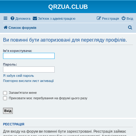
QRZUA.CLUB
Допомога
Зв'язок з адміністрацією
Реєстрація
Вхід
П
Список форумів
о
Ви повинні бути авторизовані для перегляду профілів.
ш
у
Ім'я користувача:
к
Пароль:
Я забув свій пароль
Повторно вислати лист активації
Запам'ятати мене
Приховати моє перебування на форумі цього разу
РЕЄСТРАЦІЯ
Для входу на форум ви повинні бути зареєстровані. Реєстрація займає