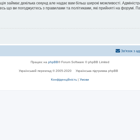
ація займає декілька секунд але надає вам більш широкі можливості. Адмініст
йтесь що ви погоджуєтесь з правилами та політиками, які прийняті на форумі.
Зв'язок з а
Працює на
phpBB
® Forum Software © phpBB Limited
Український переклад © 2005-2020
Українська підтримка phpBB
Конфіденційність
|
Умови