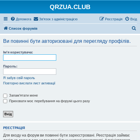
QRZUA.CLUB
Допомога
Зв'язок з адміністрацією
Реєстрація
Вхід
П
Список форумів
о
Ви повинні бути авторизовані для перегляду профілів.
ш
у
Ім'я користувача:
к
Пароль:
Я забув свій пароль
Повторно вислати лист активації
Запам'ятати мене
Приховати моє перебування на форумі цього разу
РЕЄСТРАЦІЯ
Для входу на форум ви повинні бути зареєстровані. Реєстрація займає