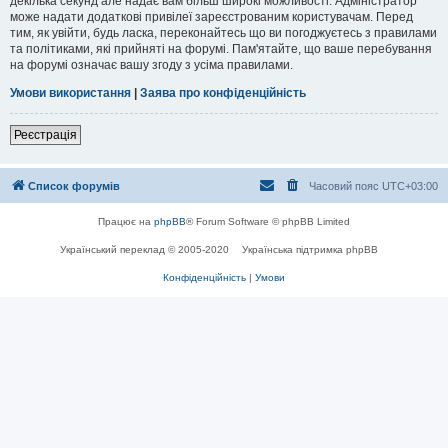
декілька секунд але надає вам більш широкі можливості. Адміністратор
може надати додаткові привілеї зареєстрованим користувачам. Перед
тим, як увійти, будь ласка, переконайтесь що ви погоджуєтесь з правилами
та політиками, які прийняті на форумі. Пам'ятайте, що ваше перебування
на форумі означає вашу згоду з усіма правилами.
Умови використання
|
Заява про конфіденційність
Реєстрація
Список форумів
Часовий пояс
UTC+03:00
Працює на
phpBB
® Forum Software © phpBB Limited
Український переклад © 2005-2020
Українська підтримка phpBB
Конфіденційність
|
Умови