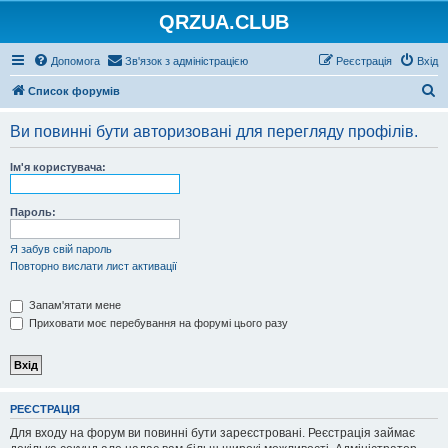
QRZUA.CLUB
Допомога
Зв'язок з адміністрацією
Реєстрація
Вхід
П
Список форумів
о
Ви повинні бути авторизовані для перегляду профілів.
ш
у
Ім'я користувача:
к
Пароль:
Я забув свій пароль
Повторно вислати лист активації
Запам'ятати мене
Приховати моє перебування на форумі цього разу
РЕЄСТРАЦІЯ
Для входу на форум ви повинні бути зареєстровані. Реєстрація займає