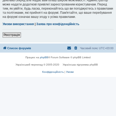
декілька секунд але надає вам більш широкі можливості. Адміністратор
може надати додаткові привілеї зареєстрованим користувачам. Перед
тим, як увійти, будь ласка, переконайтесь що ви погоджуєтесь з правилами
та політиками, які прийняті на форумі. Пам'ятайте, що ваше перебування
на форумі означає вашу згоду з усіма правилами.
Умови використання
|
Заява про конфіденційність
Реєстрація
Список форумів
Часовий пояс
UTC+03:00
Працює на
phpBB
® Forum Software © phpBB Limited
Український переклад © 2005-2020
Українська підтримка phpBB
Конфіденційність
|
Умови