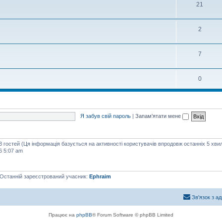
21
2
7
0
Я забув свій пароль
|
Запам'ятати мене
63 гостей (Ця інформація базується на активності користувачів впродовж останніх 5 хви
6 5:07 am
 Останній зареєстрований учасник:
Ephraim
Зв'язок з а
Працює на
phpBB
® Forum Software © phpBB Limited