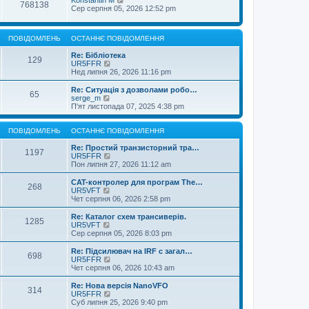
768138
Сер серпня 05, 2026 12:52 pm
ПОВІДОМЛЕНЬ
ОСТАННЄ ПОВІДОМЛЕННЯ
Re: Бібліотека
129
П
UR5FFR
е
Нед липня 26, 2026 11:16 pm
р
е
Re: Ситуація з дозволами робо…
65
г
П
serge_m
л
е
П'ят листопада 07, 2025 4:38 pm
я
р
н
е
у
г
ПОВІДОМЛЕНЬ
ОСТАННЄ ПОВІДОМЛЕННЯ
т
л
и
я
Re: Простий транзисторний тра…
1197
о
н
П
UR5FFR
с
у
е
Пон липня 27, 2026 11:12 am
т
т
р
а
и
е
CAT-контролер для програм The…
268
н
о
г
П
UR5VFT
н
с
л
е
Чет серпня 06, 2026 2:58 pm
є
т
я
р
п
а
н
е
Re: Каталог схем трансиверів.
о
1285
н
у
г
П
UR5VFT
в
н
т
л
е
Сер серпня 05, 2026 8:03 pm
і
є
и
я
р
д
п
о
н
е
Re: Підсилювач на IRF с загал…
о
о
с
698
у
г
П
UR5FFR
м
в
т
т
л
е
Чет серпня 06, 2026 10:43 am
л
і
а
и
я
р
е
д
н
о
н
е
Re: Нова версія NanoVFO
н
о
н
с
314
у
г
П
UR5FFR
н
м
є
т
т
л
е
Суб липня 25, 2026 9:40 pm
я
л
п
а
и
я