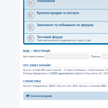
Побалакати
Купівля-продаж та послуги
Запитання та побажання по форуму
Тестовий форум
Теми автоматично видаляються через 3 дні
ВХІД
•
РЕЄСТРАЦІЯ
Ім'я користувача:
Пароль:
ХТО ЗАРАЗ ОНЛАЙН
Всього онлайн
63
користувачів :: 0 зареєстрованих, 0 прихованих і 
Рекорд відвідуваності
(1253 одночасно)
відбувся Нед липня 26, 202
СТАТИСТИКА
Всього повідомлень:
6272
• Всього тем:
273
• Всього учасників
455
•
Список форумів