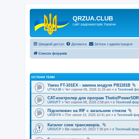
QRZUA.CLUB
сайт радіоаматорів України
Швидкий доступ
Допомога
Зв'язок з адміністрацією
Список форумів
ОСТАННІ ТЕМИ
Yaesu FT-101EX - замена модуля PB1181B
UT4UUB
» Чет серпня 06, 2026 11:26 am » в
Технічний ф
CAT-контролер для програм Thetis/PowerSDR 
UR5VFT
» Чет серпня 06, 2026 2:58 pm » в
Технічний фо
Підсилювач на IRF с загальним стоком
UR5FFR
» П'ят липня 10, 2026 10:41 pm » в
Технічний фо
Каталог схем трансиверів.
UR5VCP
» Вів червня 20, 2023 7:38 pm » в
Технічний фор