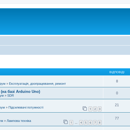
ВІДПОВІДІ
8
орум
»
Експлуатація, доопрацювання, ремонт
(на базі Arduino Uno)
0
рум
»
SDR
21
рум
»
Підсилювачі потужності
1
2
3
77
ум
»
Лампова техніка
1
4
5
6
7
8
…