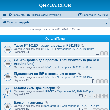
QRZUA.CLUB
Допомога
Зв'язок з адміністрацією
Реєстрація
Вхід
П
Список форумів
о
Сьогодні: Чет серпня 06, 2026 10:27 pm
ш
Останні Теми
у
Yaesu FT-101EX - замена модуля PB1181B
к
Останнє повідомлення
UR5FFR
«
Чет серпня 06, 2026 10:19 pm
Відповіді:
10
1
2
CAT-контролер для програм Thetis/PowerSDR (на базі
Arduino Uno)
Останнє повідомлення
UR5VFT
«
Чет серпня 06, 2026 2:58 pm
Підсилювач на IRF с загальним стоком
Останнє повідомлення
UR5FFR
«
Чет серпня 06, 2026 10:43 am
Відповіді:
21
1
2
3
Каталог схем трансиверів.
Останнє повідомлення
UR5VFT
«
Сер серпня 05, 2026 8:03 pm
Відповіді:
77
1
5
6
7
8
…
Балконна антенна.
Останнє повідомлення
Konstantin M
«
Сер серпня 05, 2026 12:52 pm
Відповіді:
86