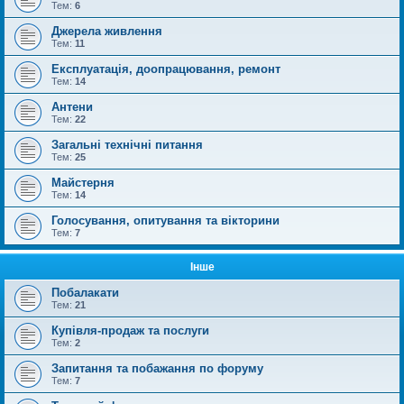
Тем:
6
Джерела живлення
Тем:
11
Експлуатація, доопрацювання, ремонт
Тем:
14
Антени
Тем:
22
Загальні технічні питання
Тем:
25
Майстерня
Тем:
14
Голосування, опитування та вікторини
Тем:
7
Інше
Побалакати
Тем:
21
Купівля-продаж та послуги
Тем:
2
Запитання та побажання по форуму
Тем:
7