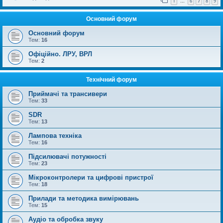
1
6
7
8
9
…
Основний форум
Основний форум
Тем:
16
Офіційно. ЛРУ, ВРЛ
Тем:
2
Технічний форум
Приймачі та трансивери
Тем:
33
SDR
Тем:
13
Лампова техніка
Тем:
16
Підсилювачі потужності
Тем:
23
Мікроконтролери та цифрові пристрої
Тем:
18
Прилади та методика вимірювань
Тем:
15
Аудіо та обробка звуку