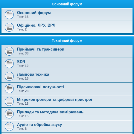
Основний форум
Основний форум
Тем:
16
Офіційно. ЛРУ, ВРЛ
Тем:
2
Технічний форум
Приймачі та трансивери
Тем:
33
SDR
Тем:
12
Лампова техніка
Тем:
16
Підсилювачі потужності
Тем:
23
Мікроконтролери та цифрові пристрої
Тем:
18
Прилади та методика вимірювань
Тем:
15
Аудіо та обробка звуку
Тем:
6