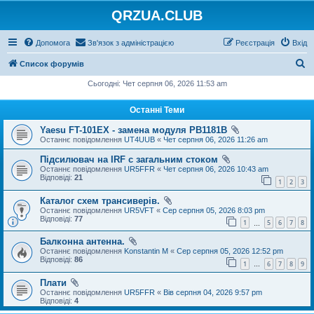
QRZUA.CLUB
Допомога
Зв'язок з адміністрацією
Реєстрація
Вхід
П
Список форумів
о
Сьогодні: Чет серпня 06, 2026 11:53 am
ш
Останні Теми
у
Yaesu FT-101EX - замена модуля PB1181B
к
Останнє повідомлення
UT4UUB
«
Чет серпня 06, 2026 11:26 am
Підсилювач на IRF с загальним стоком
Останнє повідомлення
UR5FFR
«
Чет серпня 06, 2026 10:43 am
Відповіді:
21
1
2
3
Каталог схем трансиверів.
Останнє повідомлення
UR5VFT
«
Сер серпня 05, 2026 8:03 pm
Відповіді:
77
1
5
6
7
8
…
Балконна антенна.
Останнє повідомлення
Konstantin M
«
Сер серпня 05, 2026 12:52 pm
Відповіді:
86
1
6
7
8
9
…
Плати
Останнє повідомлення
UR5FFR
«
Вів серпня 04, 2026 9:57 pm
Відповіді:
4