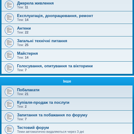
Джерела живлення
Тем:
11
Експлуатація, доопрацювання, ремонт
Тем:
14
Антени
Тем:
22
Загальні технічні питання
Тем:
25
Майстерня
Тем:
14
Голосування, опитування та вікторини
Тем:
7
Інше
Побалакати
Тем:
21
Купівля-продаж та послуги
Тем:
2
Запитання та побажання по форуму
Тем:
7
Тестовий форум
Теми автоматично видаляються через 3 дні