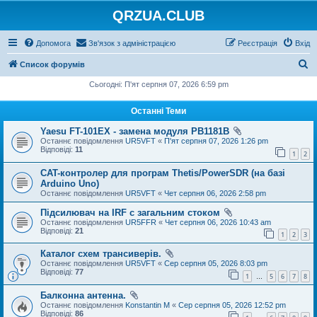
QRZUA.CLUB
Допомога
Зв'язок з адміністрацією
Реєстрація
Вхід
П
Список форумів
о
Сьогодні: П'ят серпня 07, 2026 6:59 pm
ш
Останні Теми
у
Yaesu FT-101EX - замена модуля PB1181B
к
Останнє повідомлення
UR5VFT
«
П'ят серпня 07, 2026 1:26 pm
Відповіді:
11
1
2
CAT-контролер для програм Thetis/PowerSDR (на базі
Arduino Uno)
Останнє повідомлення
UR5VFT
«
Чет серпня 06, 2026 2:58 pm
Підсилювач на IRF с загальним стоком
Останнє повідомлення
UR5FFR
«
Чет серпня 06, 2026 10:43 am
Відповіді:
21
1
2
3
Каталог схем трансиверів.
Останнє повідомлення
UR5VFT
«
Сер серпня 05, 2026 8:03 pm
Відповіді:
77
1
5
6
7
8
…
Балконна антенна.
Останнє повідомлення
Konstantin M
«
Сер серпня 05, 2026 12:52 pm
Відповіді:
86