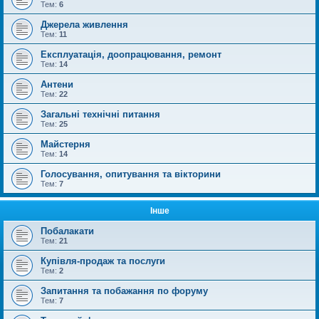
Тем:
6
Джерела живлення
Тем:
11
Експлуатація, доопрацювання, ремонт
Тем:
14
Антени
Тем:
22
Загальні технічні питання
Тем:
25
Майстерня
Тем:
14
Голосування, опитування та вікторини
Тем:
7
Інше
Побалакати
Тем:
21
Купівля-продаж та послуги
Тем:
2
Запитання та побажання по форуму
Тем:
7