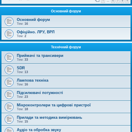
1
6
7
8
9
…
Основний форум
Основний форум
Тем:
16
Офіційно. ЛРУ, ВРЛ
Тем:
2
Технічний форум
Приймачі та трансивери
Тем:
33
SDR
Тем:
13
Лампова техніка
Тем:
16
Підсилювачі потужності
Тем:
23
Мікроконтролери та цифрові пристрої
Тем:
18
Прилади та методика вимірювань
Тем:
15
Аудіо та обробка звуку