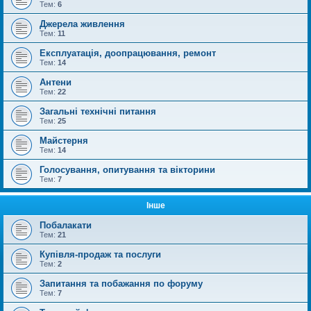
Тем:
6
Джерела живлення
Тем:
11
Експлуатація, доопрацювання, ремонт
Тем:
14
Антени
Тем:
22
Загальні технічні питання
Тем:
25
Майстерня
Тем:
14
Голосування, опитування та вікторини
Тем:
7
Інше
Побалакати
Тем:
21
Купівля-продаж та послуги
Тем:
2
Запитання та побажання по форуму
Тем:
7