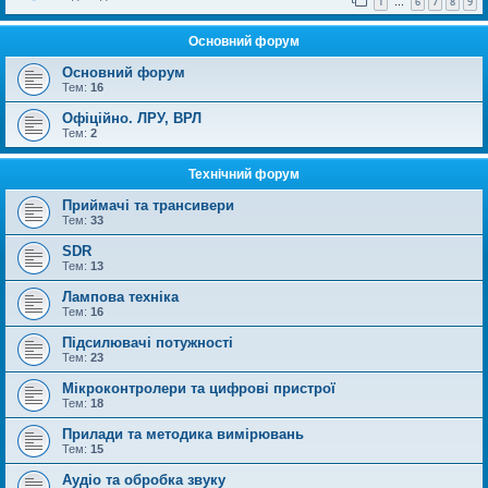
1
6
7
8
9
…
Основний форум
Основний форум
Тем:
16
Офіційно. ЛРУ, ВРЛ
Тем:
2
Технічний форум
Приймачі та трансивери
Тем:
33
SDR
Тем:
13
Лампова техніка
Тем:
16
Підсилювачі потужності
Тем:
23
Мікроконтролери та цифрові пристрої
Тем:
18
Прилади та методика вимірювань
Тем:
15
Аудіо та обробка звуку