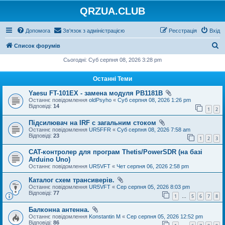
QRZUA.CLUB
Допомога
Зв'язок з адміністрацією
Реєстрація
Вхід
П
Список форумів
о
Сьогодні: Суб серпня 08, 2026 3:28 pm
ш
Останні Теми
у
Yaesu FT-101EX - замена модуля PB1181B
к
Останнє повідомлення
oldPsyho
«
Суб серпня 08, 2026 1:26 pm
Відповіді:
14
1
2
Підсилювач на IRF с загальним стоком
Останнє повідомлення
UR5FFR
«
Суб серпня 08, 2026 7:58 am
Відповіді:
23
1
2
3
CAT-контролер для програм Thetis/PowerSDR (на базі
Arduino Uno)
Останнє повідомлення
UR5VFT
«
Чет серпня 06, 2026 2:58 pm
Каталог схем трансиверів.
Останнє повідомлення
UR5VFT
«
Сер серпня 05, 2026 8:03 pm
Відповіді:
77
1
5
6
7
8
…
Балконна антенна.
Останнє повідомлення
Konstantin M
«
Сер серпня 05, 2026 12:52 pm
Відповіді:
86