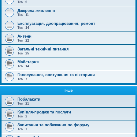
Тем:
6
Джерела живлення
Тем:
11
Експлуатація, доопрацювання, ремонт
Тем:
14
Антени
Тем:
22
Загальні технічні питання
Тем:
25
Майстерня
Тем:
14
Голосування, опитування та вікторини
Тем:
7
Інше
Побалакати
Тем:
21
Купівля-продаж та послуги
Тем:
2
Запитання та побажання по форуму
Тем:
7