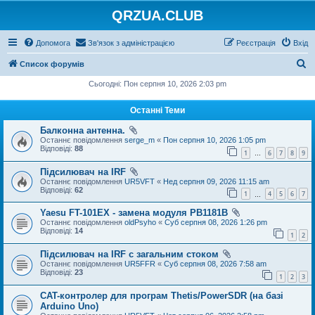
QRZUA.CLUB
Допомога
Зв'язок з адміністрацією
Реєстрація
Вхід
П
Список форумів
о
Сьогодні: Пон серпня 10, 2026 2:03 pm
ш
Останні Теми
у
Балконна антенна.
к
Останнє повідомлення
serge_m
«
Пон серпня 10, 2026 1:05 pm
Відповіді:
88
1
6
7
8
9
…
Підсилювач на IRF
Останнє повідомлення
UR5VFT
«
Нед серпня 09, 2026 11:15 am
Відповіді:
62
1
4
5
6
7
…
Yaesu FT-101EX - замена модуля PB1181B
Останнє повідомлення
oldPsyho
«
Суб серпня 08, 2026 1:26 pm
Відповіді:
14
1
2
Підсилювач на IRF с загальним стоком
Останнє повідомлення
UR5FFR
«
Суб серпня 08, 2026 7:58 am
Відповіді:
23
1
2
3
CAT-контролер для програм Thetis/PowerSDR (на базі
Arduino Uno)