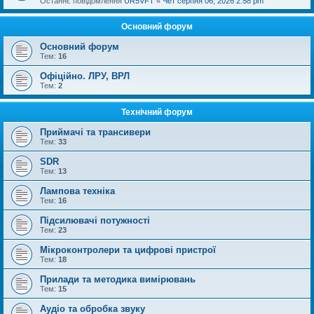
Останнє повідомлення
UR5VFT
«
Чет серпня 06, 2026 2:58 pm
Основний форум
Основний форум
Тем:
16
Офіційно. ЛРУ, ВРЛ
Тем:
2
Технічний форум
Приймачі та трансивери
Тем:
33
SDR
Тем:
13
Лампова техніка
Тем:
16
Підсилювачі потужності
Тем:
23
Мікроконтролери та цифрові пристрої
Тем:
18
Прилади та методика вимірювань
Тем:
15
Аудіо та обробка звуку