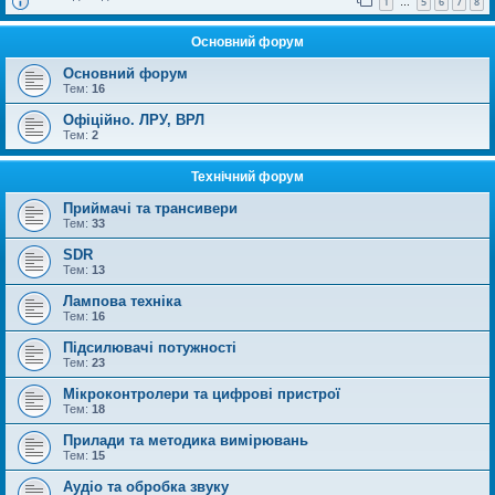
1
5
6
7
8
…
Основний форум
Основний форум
Тем:
16
Офіційно. ЛРУ, ВРЛ
Тем:
2
Технічний форум
Приймачі та трансивери
Тем:
33
SDR
Тем:
13
Лампова техніка
Тем:
16
Підсилювачі потужності
Тем:
23
Мікроконтролери та цифрові пристрої
Тем:
18
Прилади та методика вимірювань
Тем:
15
Аудіо та обробка звуку