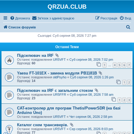
QRZUA.CLUB
Допомога
Зв'язок з адміністрацією
Реєстрація
Вхід
П
Список форумів
о
Сьогодні: Суб серпня 08, 2026 7:27 pm
ш
Останні Теми
у
Підсилювач на IRF
к
Останнє повідомлення
UR5VFT
«
Суб серпня 08, 2026 7:02 pm
Відповіді:
60
1
4
5
6
7
…
Yaesu FT-101EX - замена модуля PB1181B
Останнє повідомлення
oldPsyho
«
Суб серпня 08, 2026 1:26 pm
Відповіді:
14
1
2
Підсилювач на IRF с загальним стоком
Останнє повідомлення
UR5FFR
«
Суб серпня 08, 2026 7:58 am
Відповіді:
23
1
2
3
CAT-контролер для програм Thetis/PowerSDR (на базі
Arduino Uno)
Останнє повідомлення
UR5VFT
«
Чет серпня 06, 2026 2:58 pm
Каталог схем трансиверів.
Останнє повідомлення
UR5VFT
«
Сер серпня 05, 2026 8:03 pm
Відповіді:
77