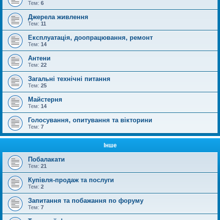
Тем:
6
Джерела живлення
Тем:
11
Експлуатація, доопрацювання, ремонт
Тем:
14
Антени
Тем:
22
Загальні технічні питання
Тем:
25
Майстерня
Тем:
14
Голосування, опитування та вікторини
Тем:
7
Інше
Побалакати
Тем:
21
Купівля-продаж та послуги
Тем:
2
Запитання та побажання по форуму
Тем:
7