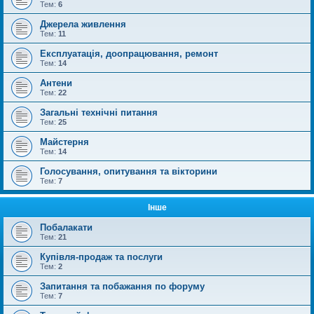
Тем:
6
Джерела живлення
Тем:
11
Експлуатація, доопрацювання, ремонт
Тем:
14
Антени
Тем:
22
Загальні технічні питання
Тем:
25
Майстерня
Тем:
14
Голосування, опитування та вікторини
Тем:
7
Інше
Побалакати
Тем:
21
Купівля-продаж та послуги
Тем:
2
Запитання та побажання по форуму
Тем:
7