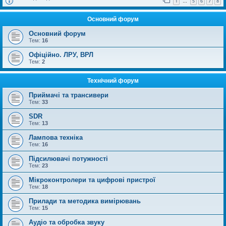
1
5
6
7
8
…
Основний форум
Основний форум
Тем:
16
Офіційно. ЛРУ, ВРЛ
Тем:
2
Технічний форум
Приймачі та трансивери
Тем:
33
SDR
Тем:
13
Лампова техніка
Тем:
16
Підсилювачі потужності
Тем:
23
Мікроконтролери та цифрові пристрої
Тем:
18
Прилади та методика вимірювань
Тем:
15
Аудіо та обробка звуку