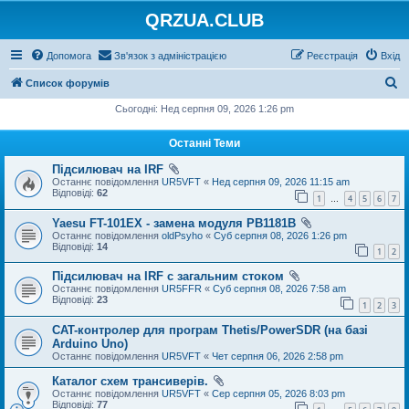
QRZUA.CLUB
Допомога
Зв'язок з адміністрацією
Реєстрація
Вхід
П
Список форумів
о
Сьогодні: Нед серпня 09, 2026 1:26 pm
ш
Останні Теми
у
Підсилювач на IRF
к
Останнє повідомлення
UR5VFT
«
Нед серпня 09, 2026 11:15 am
Відповіді:
62
1
4
5
6
7
…
Yaesu FT-101EX - замена модуля PB1181B
Останнє повідомлення
oldPsyho
«
Суб серпня 08, 2026 1:26 pm
Відповіді:
14
1
2
Підсилювач на IRF с загальним стоком
Останнє повідомлення
UR5FFR
«
Суб серпня 08, 2026 7:58 am
Відповіді:
23
1
2
3
CAT-контролер для програм Thetis/PowerSDR (на базі
Arduino Uno)
Останнє повідомлення
UR5VFT
«
Чет серпня 06, 2026 2:58 pm
Каталог схем трансиверів.
Останнє повідомлення
UR5VFT
«
Сер серпня 05, 2026 8:03 pm
Відповіді:
77