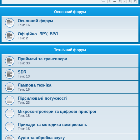
1
6
7
8
9
…
Основний форум
Основний форум
Тем:
16
Офіційно. ЛРУ, ВРЛ
Тем:
2
Технічний форум
Приймачі та трансивери
Тем:
33
SDR
Тем:
13
Лампова техніка
Тем:
16
Підсилювачі потужності
Тем:
23
Мікроконтролери та цифрові пристрої
Тем:
18
Прилади та методика вимірювань
Тем:
15
Аудіо та обробка звуку