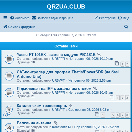
QRZUA.CLUB
Допомога
Зв'язок з адміністрацією
Реєстрація
Вхід
П
Список форумів
о
Сьогодні: П'ят серпня 07, 2026 10:39 am
ш
Останні Теми
у
Yaesu FT-101EX - замена модуля PB1181B
к
Останнє повідомлення
UR5FFR
«
Чет серпня 06, 2026 10:19 pm
Відповіді:
10
1
2
CAT-контролер для програм Thetis/PowerSDR (на базі
Arduino Uno)
Останнє повідомлення
UR5VFT
«
Чет серпня 06, 2026 2:58 pm
Підсилювач на IRF с загальним стоком
Останнє повідомлення
UR5FFR
«
Чет серпня 06, 2026 10:43 am
Відповіді:
21
1
2
3
Каталог схем трансиверів.
Останнє повідомлення
UR5VFT
«
Сер серпня 05, 2026 8:03 pm
Відповіді:
77
1
5
6
7
8
…
Балконна антенна.
Останнє повідомлення
Konstantin M
«
Сер серпня 05, 2026 12:52 pm
Відповіді:
86