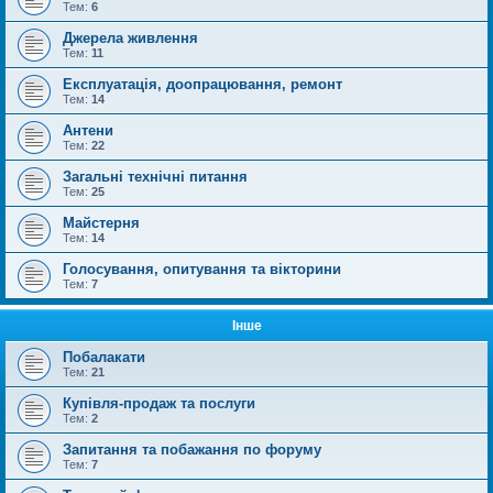
Тем:
6
Джерела живлення
Тем:
11
Експлуатація, доопрацювання, ремонт
Тем:
14
Антени
Тем:
22
Загальні технічні питання
Тем:
25
Майстерня
Тем:
14
Голосування, опитування та вікторини
Тем:
7
Інше
Побалакати
Тем:
21
Купівля-продаж та послуги
Тем:
2
Запитання та побажання по форуму
Тем:
7