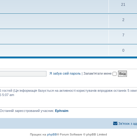
21
2
7
0
Я забув свій пароль
|
Запам'ятати мене
75 гостей (Ця інформація базується на активності користувачів впродовж останніх 5 хви
6 5:07 am
 Останній зареєстрований учасник:
Ephraim
Зв'язок з а
Працює на
phpBB
® Forum Software © phpBB Limited