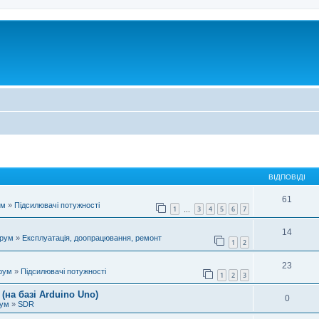
ВІДПОВІДІ
61
ум
»
Підсилювачі потужності
1
3
4
5
6
7
…
14
орум
»
Експлуатація, доопрацювання, ремонт
1
2
23
рум
»
Підсилювачі потужності
1
2
3
(на базі Arduino Uno)
0
рум
»
SDR