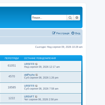
Пошук
Розширений по
Реєстрація
Вхід
Сьогодні: Нед серпня 09, 2026 10:28 am
ПЕРЕГЛЯДИ
ОСТАННЄ ПОВІДОМЛЕННЯ
UR5FFR
61051
Нед серпня 09, 2026 12:17 am
oldPsyho
4570
Суб серпня 08, 2026 1:26 pm
UR5FFR
18585
Суб серпня 08, 2026 7:58 am
UR5VFT
1222
Чет серпня 06, 2026 2:58 pm