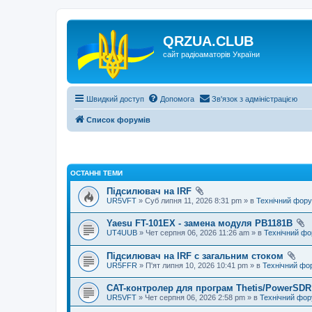
QRZUA.CLUB
сайт радіоаматорів України
Швидкий доступ
Допомога
Зв'язок з адміністрацією
Список форумів
ОСТАННІ ТЕМИ
Підсилювач на IRF
UR5VFT
» Суб липня 11, 2026 8:31 pm » в
Технічний фор
Yaesu FT-101EX - замена модуля PB1181B
UT4UUB
» Чет серпня 06, 2026 11:26 am » в
Технічний ф
Підсилювач на IRF с загальним стоком
UR5FFR
» П'ят липня 10, 2026 10:41 pm » в
Технічний фо
CAT-контролер для програм Thetis/PowerSDR 
UR5VFT
» Чет серпня 06, 2026 2:58 pm » в
Технічний фо