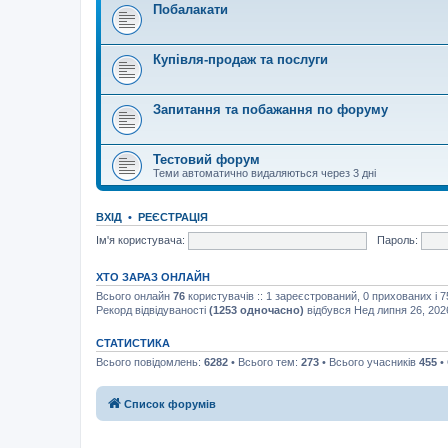
Побалакати
Купівля-продаж та послуги
Запитання та побажання по форуму
Тестовий форум
Теми автоматично видаляються через 3 дні
ВХІД
•
РЕЄСТРАЦІЯ
Ім'я користувача:
Пароль:
ХТО ЗАРАЗ ОНЛАЙН
Всього онлайн
76
користувачів :: 1 зареєстрований, 0 прихованих і 
Рекорд відвідуваності
(1253 одночасно)
відбувся Нед липня 26, 202
СТАТИСТИКА
Всього повідомлень:
6282
• Всього тем:
273
• Всього учасників
455
•
Список форумів