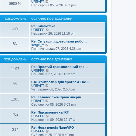
UR5VFT
690840
Сер серпня 05, 2026 8:03 pm
ПОВІДОМЛЕНЬ
ОСТАННЄ ПОВІДОМЛЕННЯ
Re: Бібліотека
129
П
UR5FFR
е
Нед липня 26, 2026 11:16 pm
р
е
Re: Ситуація з дозволами робо…
65
г
П
serge_m
л
е
П'ят листопада 07, 2025 4:38 pm
я
р
н
е
у
г
ПОВІДОМЛЕНЬ
ОСТАННЄ ПОВІДОМЛЕННЯ
т
л
и
я
Re: Простий транзисторний тра…
1197
о
н
П
UR5FFR
с
у
е
Пон липня 27, 2026 11:12 am
т
т
р
а
и
е
CAT-контролер для програм The…
268
н
о
г
П
UR5VFT
н
с
л
е
Чет серпня 06, 2026 2:58 pm
є
т
я
р
п
а
н
е
Re: Каталог схем трансиверів.
о
1285
н
у
г
П
UR5VFT
в
н
т
л
е
Сер серпня 05, 2026 8:03 pm
і
є
и
я
р
д
п
о
н
е
Re: Підсилювач на IRF
о
о
с
702
у
г
П
UR5FFR
м
в
т
т
л
е
Нед серпня 09, 2026 12:17 am
л
і
а
и
я
р
е
д
н
о
н
е
Re: Нова версія NanoVFO
н
о
н
с
314
у
г
П
UR5FFR
н
м
є
т
т
л
е
Суб липня 25, 2026 9:40 pm
я
л
п