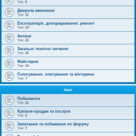
Тем:
6
Джерела живлення
Тем:
11
Експлуатація, доопрацювання, ремонт
Тем:
14
Антени
Тем:
22
Загальні технічні питання
Тем:
25
Майстерня
Тем:
14
Голосування, опитування та вікторини
Тем:
7
Інше
Побалакати
Тем:
21
Купівля-продаж та послуги
Тем:
2
Запитання та побажання по форуму
Тем:
7