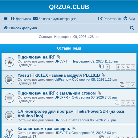
QRZUA.CLUB
Допомога
Зв'язок з адміністрацією
Реєстрація
Вхід
П
Список форумів
о
Сьогодні: Нед серпня 09, 2026 1:26 pm
ш
Останні Теми
у
Підсилювач на IRF
к
Останнє повідомлення
UR5VFT
«
Нед серпня 09, 2026 11:15 am
Відповіді:
62
1
4
5
6
7
…
Yaesu FT-101EX - замена модуля PB1181B
Останнє повідомлення
oldPsyho
«
Суб серпня 08, 2026 1:26 pm
Відповіді:
14
1
2
Підсилювач на IRF с загальним стоком
Останнє повідомлення
UR5FFR
«
Суб серпня 08, 2026 7:58 am
Відповіді:
23
1
2
3
CAT-контролер для програм Thetis/PowerSDR (на базі
Arduino Uno)
Останнє повідомлення
UR5VFT
«
Чет серпня 06, 2026 2:58 pm
Каталог схем трансиверів.
Останнє повідомлення
UR5VFT
«
Сер серпня 05, 2026 8:03 pm
Відповіді:
77