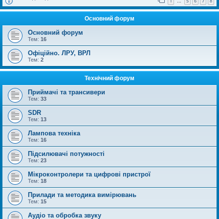
1
5
6
7
8
…
Основний форум
Основний форум
Тем:
16
Офіційно. ЛРУ, ВРЛ
Тем:
2
Технічний форум
Приймачі та трансивери
Тем:
33
SDR
Тем:
13
Лампова техніка
Тем:
16
Підсилювачі потужності
Тем:
23
Мікроконтролери та цифрові пристрої
Тем:
18
Прилади та методика вимірювань
Тем:
15
Аудіо та обробка звуку