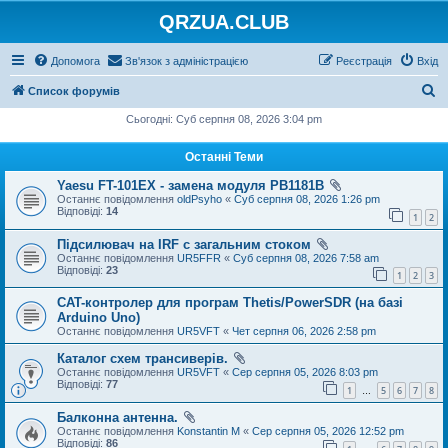
QRZUA.CLUB
Допомога
Зв'язок з адміністрацією
Реєстрація
Вхід
П
Список форумів
о
Сьогодні: Суб серпня 08, 2026 3:04 pm
ш
Останні Теми
у
Yaesu FT-101EX - замена модуля PB1181B
к
Останнє повідомлення
oldPsyho
«
Суб серпня 08, 2026 1:26 pm
Відповіді:
14
1
2
Підсилювач на IRF с загальним стоком
Останнє повідомлення
UR5FFR
«
Суб серпня 08, 2026 7:58 am
Відповіді:
23
1
2
3
CAT-контролер для програм Thetis/PowerSDR (на базі
Arduino Uno)
Останнє повідомлення
UR5VFT
«
Чет серпня 06, 2026 2:58 pm
Каталог схем трансиверів.
Останнє повідомлення
UR5VFT
«
Сер серпня 05, 2026 8:03 pm
Відповіді:
77
1
5
6
7
8
…
Балконна антенна.
Останнє повідомлення
Konstantin M
«
Сер серпня 05, 2026 12:52 pm
Відповіді:
86