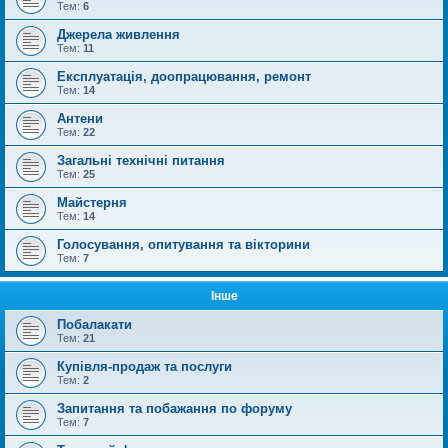
Тем:
6
Джерела живлення
Тем:
11
Експлуатація, доопрацювання, ремонт
Тем:
14
Антени
Тем:
22
Загальні технічні питання
Тем:
25
Майстерня
Тем:
14
Голосування, опитування та вікторини
Тем:
7
Інше
Побалакати
Тем:
21
Купівля-продаж та послуги
Тем:
2
Запитання та побажання по форуму
Тем:
7