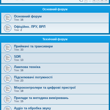
1
6
7
8
9
…
Основний форум
Основний форум
Тем:
16
Офіційно. ЛРУ, ВРЛ
Тем:
2
Технічний форум
Приймачі та трансивери
Тем:
33
SDR
Тем:
13
Лампова техніка
Тем:
16
Підсилювачі потужності
Тем:
23
Мікроконтролери та цифрові пристрої
Тем:
18
Прилади та методика вимірювань
Тем:
15
Аудіо та обробка звуку