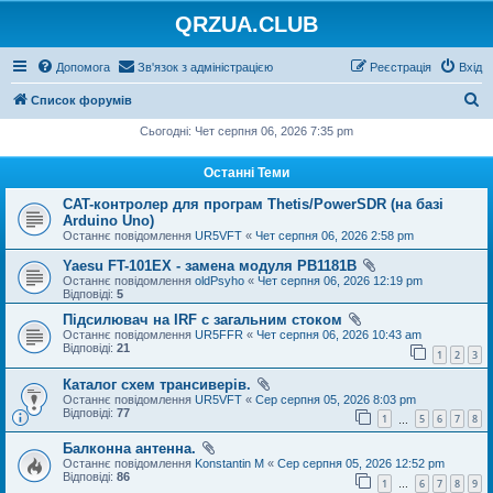
QRZUA.CLUB
Допомога
Зв'язок з адміністрацією
Реєстрація
Вхід
П
Список форумів
о
Сьогодні: Чет серпня 06, 2026 7:35 pm
ш
Останні Теми
у
CAT-контролер для програм Thetis/PowerSDR (на базі
к
Arduino Uno)
Останнє повідомлення
UR5VFT
«
Чет серпня 06, 2026 2:58 pm
Yaesu FT-101EX - замена модуля PB1181B
Останнє повідомлення
oldPsyho
«
Чет серпня 06, 2026 12:19 pm
Відповіді:
5
Підсилювач на IRF с загальним стоком
Останнє повідомлення
UR5FFR
«
Чет серпня 06, 2026 10:43 am
Відповіді:
21
1
2
3
Каталог схем трансиверів.
Останнє повідомлення
UR5VFT
«
Сер серпня 05, 2026 8:03 pm
Відповіді:
77
1
5
6
7
8
…
Балконна антенна.
Останнє повідомлення
Konstantin M
«
Сер серпня 05, 2026 12:52 pm
Відповіді:
86
1
6
7
8
9
…