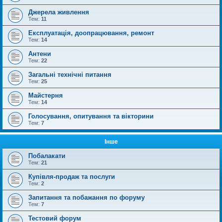
Джерела живлення
Тем:
11
Експлуатація, доопрацювання, ремонт
Тем:
14
Антени
Тем:
22
Загальні технічні питання
Тем:
25
Майстерня
Тем:
14
Голосування, опитування та вікторини
Тем:
7
Інше
Побалакати
Тем:
21
Купівля-продаж та послуги
Тем:
2
Запитання та побажання по форуму
Тем:
7
Тестовий форум