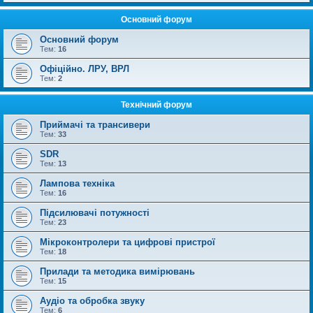
Основний форум
Основний форум
Тем:
16
Офіційно. ЛРУ, ВРЛ
Тем:
2
Технічний форум
Приймачі та трансивери
Тем:
33
SDR
Тем:
13
Лампова техніка
Тем:
16
Підсилювачі потужності
Тем:
23
Мікроконтролери та цифрові пристрої
Тем:
18
Прилади та методика вимірювань
Тем:
15
Аудіо та обробка звуку
Тем:
6