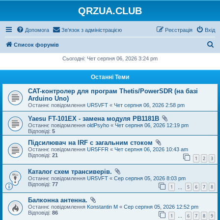
QRZUA.CLUB
Допомога
Зв'язок з адміністрацією
Реєстрація
Вхід
П
Список форумів
о
Сьогодні: Чет серпня 06, 2026 3:24 pm
ш
Останні Теми
у
CAT-контролер для програм Thetis/PowerSDR (на базі
к
Arduino Uno)
Останнє повідомлення
UR5VFT
«
Чет серпня 06, 2026 2:58 pm
Yaesu FT-101EX - замена модуля PB1181B
Останнє повідомлення
oldPsyho
«
Чет серпня 06, 2026 12:19 pm
Відповіді:
5
Підсилювач на IRF с загальним стоком
Останнє повідомлення
UR5FFR
«
Чет серпня 06, 2026 10:43 am
Відповіді:
21
1
2
3
Каталог схем трансиверів.
Останнє повідомлення
UR5VFT
«
Сер серпня 05, 2026 8:03 pm
Відповіді:
77
1
5
6
7
8
…
Балконна антенна.
Останнє повідомлення
Konstantin M
«
Сер серпня 05, 2026 12:52 pm
Відповіді:
86
1
6
7
8
9
…