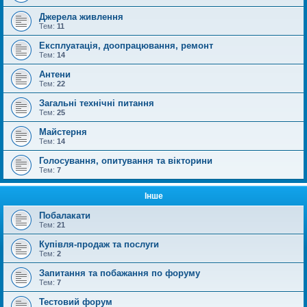
Джерела живлення
Тем:
11
Експлуатація, доопрацювання, ремонт
Тем:
14
Антени
Тем:
22
Загальні технічні питання
Тем:
25
Майстерня
Тем:
14
Голосування, опитування та вікторини
Тем:
7
Інше
Побалакати
Тем:
21
Купівля-продаж та послуги
Тем:
2
Запитання та побажання по форуму
Тем:
7
Тестовий форум