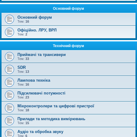
Основний форум
Основний форум
Тем:
16
Офіційно. ЛРУ, ВРЛ
Тем:
2
Технічний форум
Приймачі та трансивери
Тем:
33
SDR
Тем:
13
Лампова техніка
Тем:
16
Підсилювачі потужності
Тем:
23
Мікроконтролери та цифрові пристрої
Тем:
18
Прилади та методика вимірювань
Тем:
15
Аудіо та обробка звуку
Тем:
6