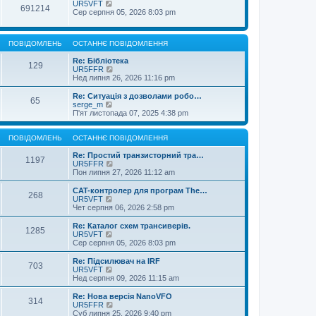
UR5VFT
691214
Сер серпня 05, 2026 8:03 pm
ПОВІДОМЛЕНЬ
ОСТАННЄ ПОВІДОМЛЕННЯ
Re: Бібліотека
129
П
UR5FFR
е
Нед липня 26, 2026 11:16 pm
р
е
Re: Ситуація з дозволами робо…
65
г
П
serge_m
л
е
П'ят листопада 07, 2025 4:38 pm
я
р
н
е
у
г
ПОВІДОМЛЕНЬ
ОСТАННЄ ПОВІДОМЛЕННЯ
т
л
и
я
Re: Простий транзисторний тра…
1197
о
н
П
UR5FFR
с
у
е
Пон липня 27, 2026 11:12 am
т
т
р
а
и
е
CAT-контролер для програм The…
268
н
о
г
П
UR5VFT
н
с
л
е
Чет серпня 06, 2026 2:58 pm
є
т
я
р
п
а
н
е
Re: Каталог схем трансиверів.
о
1285
н
у
г
П
UR5VFT
в
н
т
л
е
Сер серпня 05, 2026 8:03 pm
і
є
и
я
р
д
п
о
н
е
Re: Підсилювач на IRF
о
о
с
703
у
г
П
UR5VFT
м
в
т
т
л
е
Нед серпня 09, 2026 11:15 am
л
і
а
и
я
р
е
д
н
о
н
е
Re: Нова версія NanoVFO
н
о
н
с
314
у
г
П
UR5FFR
н
м
є
т
т
л
е
Суб липня 25, 2026 9:40 pm
я
л
п