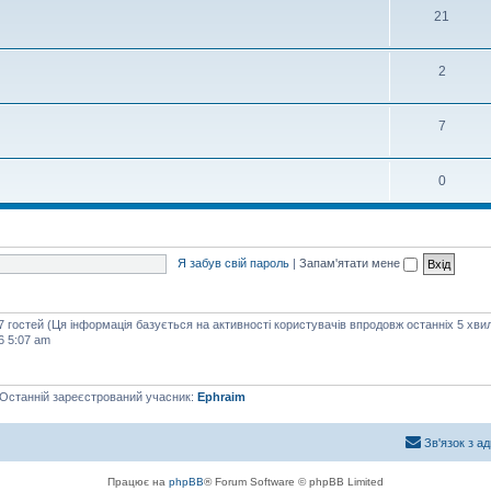
21
2
7
0
Я забув свій пароль
|
Запам'ятати мене
47 гостей (Ця інформація базується на активності користувачів впродовж останніх 5 хви
6 5:07 am
 Останній зареєстрований учасник:
Ephraim
Зв'язок з а
Працює на
phpBB
® Forum Software © phpBB Limited