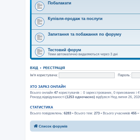
Побалакати
Купівля-продаж та послуги
Запитання та побажання по форуму
Тестовий форум
Теми автоматично видаляються через 3 дні
ВХІД
•
РЕЄСТРАЦІЯ
Ім'я користувача:
Пароль:
ХТО ЗАРАЗ ОНЛАЙН
Всього онлайн
47
користувачів :: 0 зареєстрованих, 0 прихованих і 
Рекорд відвідуваності
(1253 одночасно)
відбувся Нед липня 26, 202
СТАТИСТИКА
Всього повідомлень:
6283
• Всього тем:
273
• Всього учасників
455
•
Список форумів