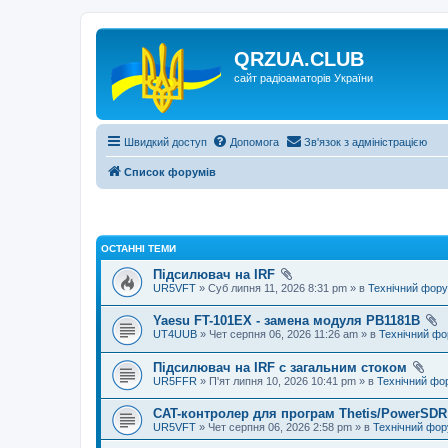
QRZUA.CLUB
сайт радіоаматорів України
Швидкий доступ
Допомога
Зв'язок з адміністрацією
Список форумів
ОСТАННІ ТЕМИ
Підсилювач на IRF
UR5VFT
» Суб липня 11, 2026 8:31 pm » в
Технічний фор
Yaesu FT-101EX - замена модуля PB1181B
UT4UUB
» Чет серпня 06, 2026 11:26 am » в
Технічний ф
Підсилювач на IRF с загальним стоком
UR5FFR
» П'ят липня 10, 2026 10:41 pm » в
Технічний фо
CAT-контролер для програм Thetis/PowerSDR 
UR5VFT
» Чет серпня 06, 2026 2:58 pm » в
Технічний фо