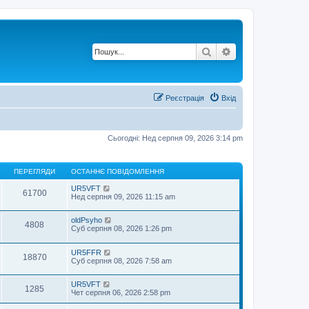
Пошук
Розширений по
Реєстрація
Вхід
Сьогодні: Нед серпня 09, 2026 3:14 pm
ПЕРЕГЛЯДИ
ОСТАННЄ ПОВІДОМЛЕННЯ
UR5VFT
61700
Нед серпня 09, 2026 11:15 am
oldPsyho
4808
Суб серпня 08, 2026 1:26 pm
UR5FFR
18870
Суб серпня 08, 2026 7:58 am
UR5VFT
1285
Чет серпня 06, 2026 2:58 pm