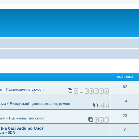
ВІДПОВІДІ
62
ум
»
Підсилювачі потужності
1
3
4
5
6
7
…
14
орум
»
Експлуатація, доопрацювання, ремонт
1
2
23
рум
»
Підсилювачі потужності
1
2
3
(на базі Arduino Uno)
0
рум
»
SDR