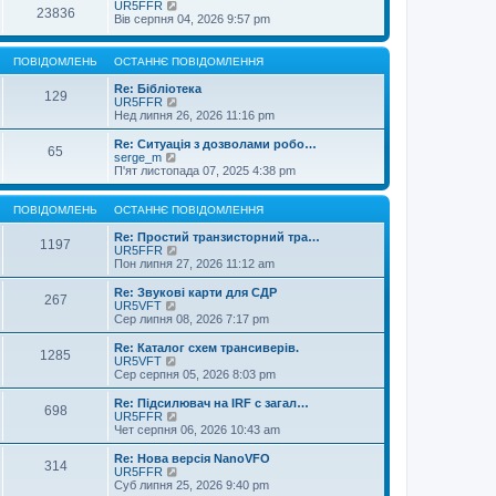
UR5FFR
23836
Вів серпня 04, 2026 9:57 pm
ПОВІДОМЛЕНЬ
ОСТАННЄ ПОВІДОМЛЕННЯ
Re: Бібліотека
129
П
UR5FFR
е
Нед липня 26, 2026 11:16 pm
р
е
Re: Ситуація з дозволами робо…
65
г
П
serge_m
л
е
П'ят листопада 07, 2025 4:38 pm
я
р
н
е
у
г
ПОВІДОМЛЕНЬ
ОСТАННЄ ПОВІДОМЛЕННЯ
т
л
и
я
Re: Простий транзисторний тра…
1197
о
н
П
UR5FFR
с
у
е
Пон липня 27, 2026 11:12 am
т
т
р
а
и
е
Re: Звукові карти для СДР
267
н
о
г
П
UR5VFT
н
с
л
е
Сер липня 08, 2026 7:17 pm
є
т
я
р
п
а
н
е
Re: Каталог схем трансиверів.
о
1285
н
у
г
П
UR5VFT
в
н
т
л
е
Сер серпня 05, 2026 8:03 pm
і
є
и
я
р
д
п
о
н
е
Re: Підсилювач на IRF с загал…
о
о
с
698
у
г
П
UR5FFR
м
в
т
т
л
е
Чет серпня 06, 2026 10:43 am
л
і
а
и
я
р
е
д
н
о
н
е
Re: Нова версія NanoVFO
н
о
н
с
314
у
г
П
UR5FFR
н
м
є
т
т
л
е
Суб липня 25, 2026 9:40 pm
я
л
п
а
и
я