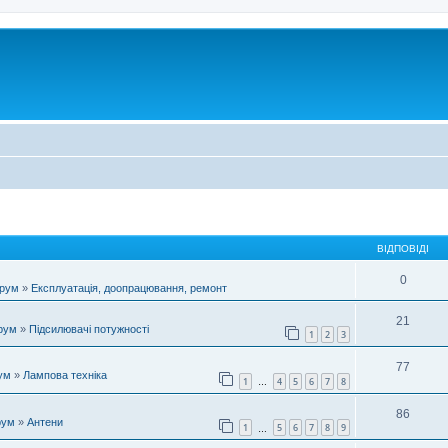
ВІДПОВІДІ
0
орум
»
Експлуатація, доопрацювання, ремонт
21
рум
»
Підсилювачі потужності
1
2
3
77
ум
»
Лампова техніка
1
4
5
6
7
8
…
86
рум
»
Антени
1
5
6
7
8
9
…