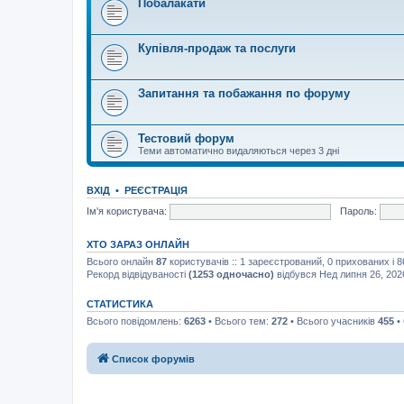
Побалакати
Купівля-продаж та послуги
Запитання та побажання по форуму
Тестовий форум
Теми автоматично видаляються через 3 дні
ВХІД
•
РЕЄСТРАЦІЯ
Ім'я користувача:
Пароль:
ХТО ЗАРАЗ ОНЛАЙН
Всього онлайн
87
користувачів :: 1 зареєстрований, 0 прихованих і 
Рекорд відвідуваності
(1253 одночасно)
відбувся Нед липня 26, 202
СТАТИСТИКА
Всього повідомлень:
6263
• Всього тем:
272
• Всього учасників
455
•
Список форумів