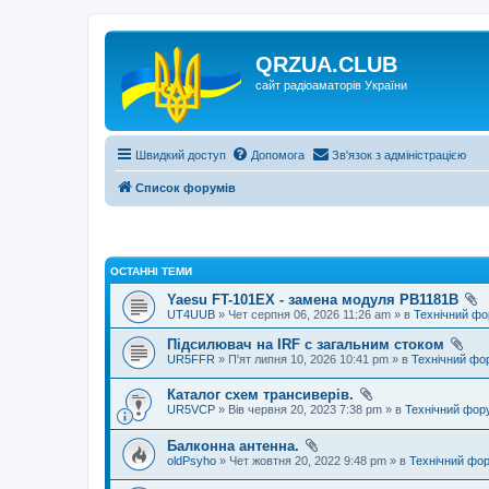
QRZUA.CLUB
сайт радіоаматорів України
Швидкий доступ
Допомога
Зв'язок з адміністрацією
Список форумів
ОСТАННІ ТЕМИ
Yaesu FT-101EX - замена модуля PB1181B
UT4UUB
» Чет серпня 06, 2026 11:26 am » в
Технічний ф
Підсилювач на IRF с загальним стоком
UR5FFR
» П'ят липня 10, 2026 10:41 pm » в
Технічний фо
Каталог схем трансиверів.
UR5VCP
» Вів червня 20, 2023 7:38 pm » в
Технічний фор
Балконна антенна.
oldPsyho
» Чет жовтня 20, 2022 9:48 pm » в
Технічний фо