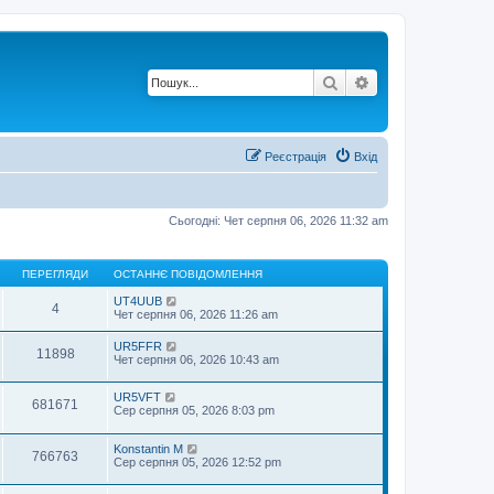
Пошук
Розширений по
Реєстрація
Вхід
Сьогодні: Чет серпня 06, 2026 11:32 am
ПЕРЕГЛЯДИ
ОСТАННЄ ПОВІДОМЛЕННЯ
UT4UUB
4
Чет серпня 06, 2026 11:26 am
UR5FFR
11898
Чет серпня 06, 2026 10:43 am
UR5VFT
681671
Сер серпня 05, 2026 8:03 pm
Konstantin M
766763
Сер серпня 05, 2026 12:52 pm