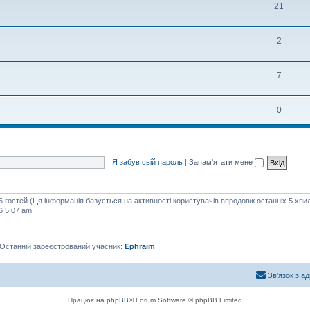
21
2
7
0
Я забув свій пароль
|
Запам'ятати мене
86 гостей (Ця інформація базується на активності користувачів впродовж останніх 5 хви
6 5:07 am
 Останній зареєстрований учасник:
Ephraim
Зв'язок з а
Працює на
phpBB
® Forum Software © phpBB Limited