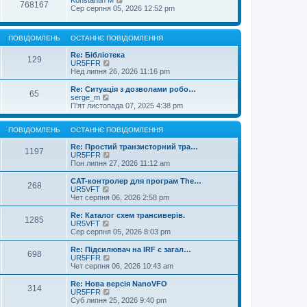
768167
Сер серпня 05, 2026 12:52 pm
ПОВІДОМЛЕНЬ
ОСТАННЄ ПОВІДОМЛЕННЯ
Re: Бібліотека
129
П
UR5FFR
е
Нед липня 26, 2026 11:16 pm
р
е
Re: Ситуація з дозволами робо…
65
г
П
serge_m
л
е
П'ят листопада 07, 2025 4:38 pm
я
р
н
е
у
г
ПОВІДОМЛЕНЬ
ОСТАННЄ ПОВІДОМЛЕННЯ
т
л
и
я
Re: Простий транзисторний тра…
1197
о
н
П
UR5FFR
с
у
е
Пон липня 27, 2026 11:12 am
т
т
р
а
и
е
CAT-контролер для програм The…
268
н
о
г
П
UR5VFT
н
с
л
е
Чет серпня 06, 2026 2:58 pm
є
т
я
р
п
а
н
е
Re: Каталог схем трансиверів.
о
1285
н
у
г
П
UR5VFT
в
н
т
л
е
Сер серпня 05, 2026 8:03 pm
і
є
и
я
р
д
п
о
н
е
Re: Підсилювач на IRF с загал…
о
о
с
698
у
г
П
UR5FFR
м
в
т
т
л
е
Чет серпня 06, 2026 10:43 am
л
і
а
и
я
р
е
д
н
о
н
е
Re: Нова версія NanoVFO
н
о
н
с
314
у
г
П
UR5FFR
н
м
є
т
т
л
е
Суб липня 25, 2026 9:40 pm
я
л
п
а
и
я