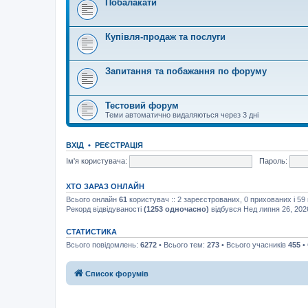
Побалакати
Купівля-продаж та послуги
Запитання та побажання по форуму
Тестовий форум
Теми автоматично видаляються через 3 дні
ВХІД
•
РЕЄСТРАЦІЯ
Ім'я користувача:
Пароль:
ХТО ЗАРАЗ ОНЛАЙН
Всього онлайн
61
користувач :: 2 зареєстрованих, 0 прихованих і 59
Рекорд відвідуваності
(1253 одночасно)
відбувся Нед липня 26, 202
СТАТИСТИКА
Всього повідомлень:
6272
• Всього тем:
273
• Всього учасників
455
•
Список форумів