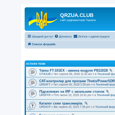
QRZUA.CLUB
сайт радіоаматорів України
Швидкий доступ
Допомога
Зв'язок з адміністрацією
Список форумів
ОСТАННІ ТЕМИ
Yaesu FT-101EX - замена модуля PB1181B
UT4UUB
» Чет серпня 06, 2026 11:26 am » в
Технічний ф
CAT-контролер для програм Thetis/PowerSDR 
UR5VFT
» Чет серпня 06, 2026 2:58 pm » в
Технічний фо
Підсилювач на IRF с загальним стоком
UR5FFR
» П'ят липня 10, 2026 10:41 pm » в
Технічний фо
Каталог схем трансиверів.
UR5VCP
» Вів червня 20, 2023 7:38 pm » в
Технічний фор