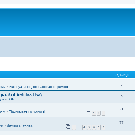
ВІДПОВІДІ
8
орум
»
Експлуатація, доопрацювання, ремонт
(на базі Arduino Uno)
0
рум
»
SDR
21
рум
»
Підсилювачі потужності
1
2
3
77
ум
»
Лампова техніка
1
4
5
6
7
8
…