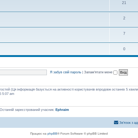
21
2
7
0
Я забув свій пароль
|
Запам'ятати мене
 гостей (Ця інформація базується на активності користувачів впродовж останніх 5 хвили
6 5:07 am
 Останній зареєстрований учасник:
Ephraim
Зв'язок з а
Працює на
phpBB
® Forum Software © phpBB Limited