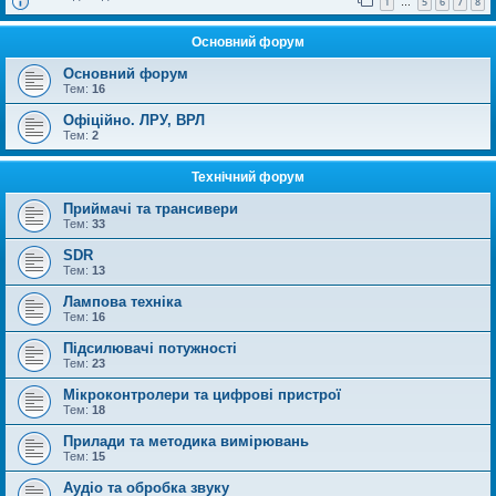
1
5
6
7
8
…
Основний форум
Основний форум
Тем:
16
Офіційно. ЛРУ, ВРЛ
Тем:
2
Технічний форум
Приймачі та трансивери
Тем:
33
SDR
Тем:
13
Лампова техніка
Тем:
16
Підсилювачі потужності
Тем:
23
Мікроконтролери та цифрові пристрої
Тем:
18
Прилади та методика вимірювань
Тем:
15
Аудіо та обробка звуку