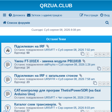
QRZUA.CLUB
Допомога
Зв'язок з адміністрацією
Реєстрація
Вхід
П
Список форумів
о
Сьогодні: Суб серпня 08, 2026 8:08 pm
ш
Останні Теми
у
Підсилювач на IRF
к
Останнє повідомлення
UR5VFT
«
Суб серпня 08, 2026 7:02 pm
Відповіді:
60
1
4
5
6
7
…
Yaesu FT-101EX - замена модуля PB1181B
Останнє повідомлення
oldPsyho
«
Суб серпня 08, 2026 1:26 pm
Відповіді:
14
1
2
Підсилювач на IRF с загальним стоком
Останнє повідомлення
UR5FFR
«
Суб серпня 08, 2026 7:58 am
Відповіді:
23
1
2
3
CAT-контролер для програм Thetis/PowerSDR (на базі
Arduino Uno)
Останнє повідомлення
UR5VFT
«
Чет серпня 06, 2026 2:58 pm
Каталог схем трансиверів.
Останнє повідомлення
UR5VFT
«
Сер серпня 05, 2026 8:03 pm
Відповіді:
77