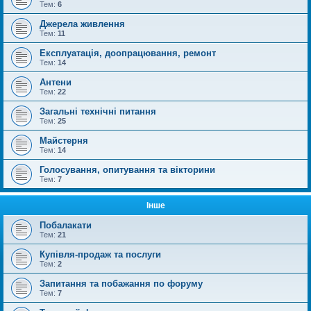
Тем:
6
Джерела живлення
Тем:
11
Експлуатація, доопрацювання, ремонт
Тем:
14
Антени
Тем:
22
Загальні технічні питання
Тем:
25
Майстерня
Тем:
14
Голосування, опитування та вікторини
Тем:
7
Інше
Побалакати
Тем:
21
Купівля-продаж та послуги
Тем:
2
Запитання та побажання по форуму
Тем:
7