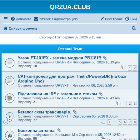
QRZUA.CLUB
Допомога
Зв'язок з адміністрацією
Реєстрація
Вхід
П
Список форумів
о
Сьогодні: П'ят серпня 07, 2026 9:15 am
ш
Останні Теми
у
Yaesu FT-101EX - замена модуля PB1181B
к
Останнє повідомлення
UR5FFR
«
Чет серпня 06, 2026 10:19 pm
Відповіді:
10
1
2
CAT-контролер для програм Thetis/PowerSDR (на базі
Arduino Uno)
Останнє повідомлення
UR5VFT
«
Чет серпня 06, 2026 2:58 pm
Підсилювач на IRF с загальним стоком
Останнє повідомлення
UR5FFR
«
Чет серпня 06, 2026 10:43 am
Відповіді:
21
1
2
3
Каталог схем трансиверів.
Останнє повідомлення
UR5VFT
«
Сер серпня 05, 2026 8:03 pm
Відповіді:
77
1
5
6
7
8
…
Балконна антенна.
Останнє повідомлення
Konstantin M
«
Сер серпня 05, 2026 12:52 pm
Відповіді:
86