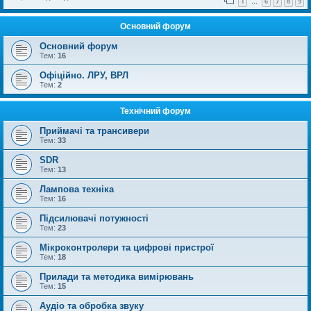
1
6
7
8
9
…
Основний форум
Основний форум
Тем:
16
Офіційно. ЛРУ, ВРЛ
Тем:
2
Технічний форум
Приймачі та трансивери
Тем:
33
SDR
Тем:
13
Лампова техніка
Тем:
16
Підсилювачі потужності
Тем:
23
Мікроконтролери та цифрові пристрої
Тем:
18
Прилади та методика вимірювань
Тем:
15
Аудіо та обробка звуку