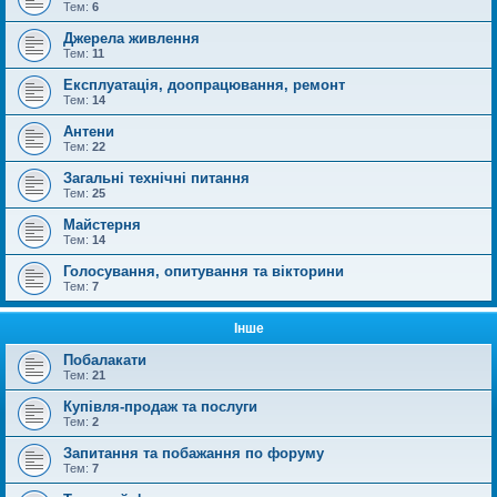
Тем:
6
Джерела живлення
Тем:
11
Експлуатація, доопрацювання, ремонт
Тем:
14
Антени
Тем:
22
Загальні технічні питання
Тем:
25
Майстерня
Тем:
14
Голосування, опитування та вікторини
Тем:
7
Інше
Побалакати
Тем:
21
Купівля-продаж та послуги
Тем:
2
Запитання та побажання по форуму
Тем:
7