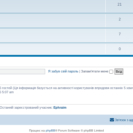
21
2
7
0
Я забув свій пароль
|
Запам'ятати мене
76 гостей (Ця інформація базується на активності користувачів впродовж останніх 5 хви
6 5:07 am
 Останній зареєстрований учасник:
Ephraim
Зв'язок з а
Працює на
phpBB
® Forum Software © phpBB Limited