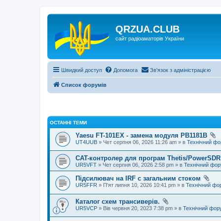
QRZUA.CLUB
сайт радіоаматорів України
Швидкий доступ
Допомога
Зв'язок з адміністрацією
Список форумів
ОСТАННІ ТЕМИ
Yaesu FT-101EX - замена модуля PB1181B
UT4UUB
» Чет серпня 06, 2026 11:26 am » в
Технічний ф
CAT-контролер для програм Thetis/PowerSDR 
UR5VFT
» Чет серпня 06, 2026 2:58 pm » в
Технічний фо
Підсилювач на IRF с загальним стоком
UR5FFR
» П'ят липня 10, 2026 10:41 pm » в
Технічний фо
Каталог схем трансиверів.
UR5VCP
» Вів червня 20, 2023 7:38 pm » в
Технічний фор