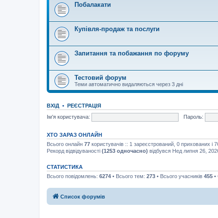
Побалакати
Купівля-продаж та послуги
Запитання та побажання по форуму
Тестовий форум
Теми автоматично видаляються через 3 дні
ВХІД
•
РЕЄСТРАЦІЯ
Ім'я користувача:
Пароль:
ХТО ЗАРАЗ ОНЛАЙН
Всього онлайн
77
користувачів :: 1 зареєстрований, 0 прихованих і 
Рекорд відвідуваності
(1253 одночасно)
відбувся Нед липня 26, 202
СТАТИСТИКА
Всього повідомлень:
6274
• Всього тем:
273
• Всього учасників
455
•
Список форумів