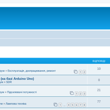
ВІДПОВІДІ
10
орум
»
Експлуатація, доопрацювання, ремонт
1
2
(на базі Arduino Uno)
0
рум
»
SDR
21
рум
»
Підсилювачі потужності
1
2
3
77
ум
»
Лампова техніка
1
4
5
6
7
8
…