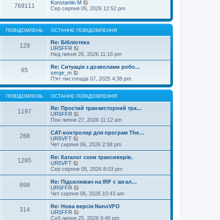
Konstantin M
769111
Сер серпня 05, 2026 12:52 pm
ПОВІДОМЛЕНЬ
ОСТАННЄ ПОВІДОМЛЕННЯ
Re: Бібліотека
129
П
UR5FFR
е
Нед липня 26, 2026 11:16 pm
р
е
Re: Ситуація з дозволами робо…
65
г
П
serge_m
л
е
П'ят листопада 07, 2025 4:38 pm
я
р
н
е
у
г
ПОВІДОМЛЕНЬ
ОСТАННЄ ПОВІДОМЛЕННЯ
т
л
и
я
Re: Простий транзисторний тра…
1197
о
н
П
UR5FFR
с
у
е
Пон липня 27, 2026 11:12 am
т
т
р
а
и
е
CAT-контролер для програм The…
268
н
о
г
П
UR5VFT
н
с
л
е
Чет серпня 06, 2026 2:58 pm
є
т
я
р
п
а
н
е
Re: Каталог схем трансиверів.
о
1285
н
у
г
П
UR5VFT
в
н
т
л
е
Сер серпня 05, 2026 8:03 pm
і
є
и
я
р
д
п
о
н
е
Re: Підсилювач на IRF с загал…
о
о
с
698
у
г
П
UR5FFR
м
в
т
т
л
е
Чет серпня 06, 2026 10:43 am
л
і
а
и
я
р
е
д
н
о
н
е
Re: Нова версія NanoVFO
н
о
н
с
314
у
г
П
UR5FFR
н
м
є
т
т
л
е
Суб липня 25, 2026 9:40 pm
я
л
п