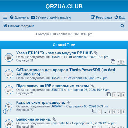
QRZUA.CLUB
Допомога
Зв'язок з адміністрацією
Реєстрація
Вхід
П
Список форумів
о
Сьогодні: П'ят серпня 07, 2026 8:46 pm
ш
Останні Теми
у
Yaesu FT-101EX - замена модуля PB1181B
к
Останнє повідомлення
UR5VFT
«
П'ят серпня 07, 2026 1:26 pm
Відповіді:
11
1
2
CAT-контролер для програм Thetis/PowerSDR (на базі
Arduino Uno)
Останнє повідомлення
UR5VFT
«
Чет серпня 06, 2026 2:58 pm
Підсилювач на IRF с загальним стоком
Останнє повідомлення
UR5FFR
«
Чет серпня 06, 2026 10:43 am
Відповіді:
21
1
2
3
Каталог схем трансиверів.
Останнє повідомлення
UR5VFT
«
Сер серпня 05, 2026 8:03 pm
Відповіді:
77
1
5
6
7
8
…
Балконна антенна.
Останнє повідомлення
Konstantin M
«
Сер серпня 05, 2026 12:52 pm
Відповіді:
86