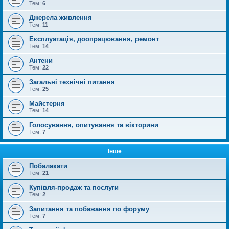
Тем:
6
Джерела живлення
Тем:
11
Експлуатація, доопрацювання, ремонт
Тем:
14
Антени
Тем:
22
Загальні технічні питання
Тем:
25
Майстерня
Тем:
14
Голосування, опитування та вікторини
Тем:
7
Інше
Побалакати
Тем:
21
Купівля-продаж та послуги
Тем:
2
Запитання та побажання по форуму
Тем:
7