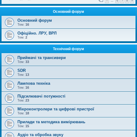
1
6
7
8
9
…
Основний форум
Основний форум
Тем:
16
Офіційно. ЛРУ, ВРЛ
Тем:
2
Технічний форум
Приймачі та трансивери
Тем:
33
SDR
Тем:
13
Лампова техніка
Тем:
16
Підсилювачі потужності
Тем:
23
Мікроконтролери та цифрові пристрої
Тем:
18
Прилади та методика вимірювань
Тем:
15
Аудіо та обробка звуку