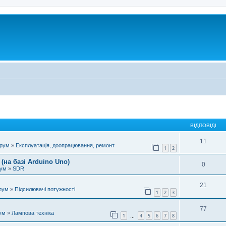
ВІДПОВІДІ
11
орум
»
Експлуатація, доопрацювання, ремонт
1
2
(на базі Arduino Uno)
0
рум
»
SDR
21
рум
»
Підсилювачі потужності
1
2
3
77
ум
»
Лампова техніка
1
4
5
6
7
8
…