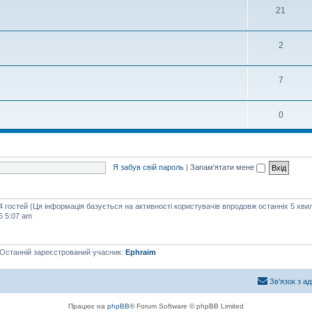
21
2
7
0
Я забув свій пароль
|
Запам'ятати мене
44 гостей (Ця інформація базується на активності користувачів впродовж останніх 5 хви
6 5:07 am
 Останній зареєстрований учасник:
Ephraim
Зв'язок з а
Працює на
phpBB
® Forum Software © phpBB Limited