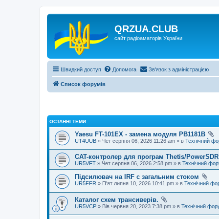
QRZUA.CLUB
сайт радіоаматорів України
Швидкий доступ
Допомога
Зв'язок з адміністрацією
Список форумів
ОСТАННІ ТЕМИ
Yaesu FT-101EX - замена модуля PB1181B
UT4UUB
» Чет серпня 06, 2026 11:26 am » в
Технічний ф
CAT-контролер для програм Thetis/PowerSDR 
UR5VFT
» Чет серпня 06, 2026 2:58 pm » в
Технічний фо
Підсилювач на IRF с загальним стоком
UR5FFR
» П'ят липня 10, 2026 10:41 pm » в
Технічний фо
Каталог схем трансиверів.
UR5VCP
» Вів червня 20, 2023 7:38 pm » в
Технічний фор