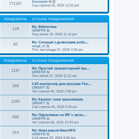
Konstantin M
771267
Сер серпня 05, 2026 12:52 pm
ПОВІДОМЛЕНЬ
ОСТАННЄ ПОВІДОМЛЕННЯ
Re: Бібліотека
129
П
UR5FFR
е
Нед липня 26, 2026 11:16 pm
р
е
Re: Ситуація з дозволами робо…
65
г
П
serge_m
л
е
П'ят листопада 07, 2025 4:38 pm
я
р
н
е
у
г
ПОВІДОМЛЕНЬ
ОСТАННЄ ПОВІДОМЛЕННЯ
т
л
и
я
Re: Простий транзисторний тра…
1197
о
н
П
UR5FFR
с
у
е
Пон липня 27, 2026 11:12 am
т
т
р
а
и
е
CAT-контролер для програм The…
268
н
о
г
П
UR5VFT
н
с
л
е
Чет серпня 06, 2026 2:58 pm
є
т
я
р
п
а
н
е
Re: Каталог схем трансиверів.
о
1285
н
у
г
П
UR5VFT
в
н
т
л
е
Сер серпня 05, 2026 8:03 pm
і
є
и
я
р
д
п
о
н
е
Re: Підсилювач на IRF с загал…
о
о
с
698
у
г
П
UR5FFR
м
в
т
т
л
е
Чет серпня 06, 2026 10:43 am
л
і
а
и
я
р
е
д
н
о
н
е
Re: Нова версія NanoVFO
н
о
н
с
314
у
г
П
UR5FFR
н
м
є
т
т
л
е
Суб липня 25, 2026 9:40 pm
я
л
п