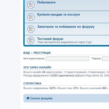
Побалакати
Купівля-продаж та послуги
Запитання та побажання по форуму
Тестовий форум
Теми автоматично видаляються через 3 дні
ВХІД
•
РЕЄСТРАЦІЯ
Ім'я користувача:
Пароль:
ХТО ЗАРАЗ ОНЛАЙН
Всього онлайн
44
користувачів :: 0 зареєстрованих, 0 прихованих і 
Рекорд відвідуваності
(1253 одночасно)
відбувся Нед липня 26, 202
СТАТИСТИКА
Всього повідомлень:
6275
• Всього тем:
273
• Всього учасників
455
•
Список форумів