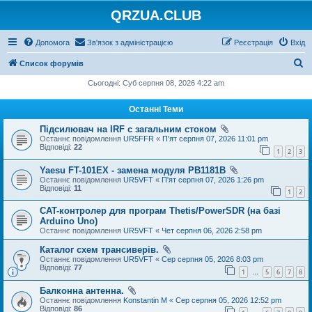
QRZUA.CLUB
Допомога
Зв'язок з адміністрацією
Реєстрація
Вхід
П
Список форумів
о
Сьогодні: Суб серпня 08, 2026 4:22 am
ш
Останні Теми
у
Підсилювач на IRF с загальним стоком
к
Останнє повідомлення
UR5FFR
«
П'ят серпня 07, 2026 11:01 pm
Відповіді:
22
1
2
3
Yaesu FT-101EX - замена модуля PB1181B
Останнє повідомлення
UR5VFT
«
П'ят серпня 07, 2026 1:26 pm
Відповіді:
11
1
2
CAT-контролер для програм Thetis/PowerSDR (на базі
Arduino Uno)
Останнє повідомлення
UR5VFT
«
Чет серпня 06, 2026 2:58 pm
Каталог схем трансиверів.
Останнє повідомлення
UR5VFT
«
Сер серпня 05, 2026 8:03 pm
Відповіді:
77
1
5
6
7
8
…
Балконна антенна.
Останнє повідомлення
Konstantin M
«
Сер серпня 05, 2026 12:52 pm
Відповіді:
86