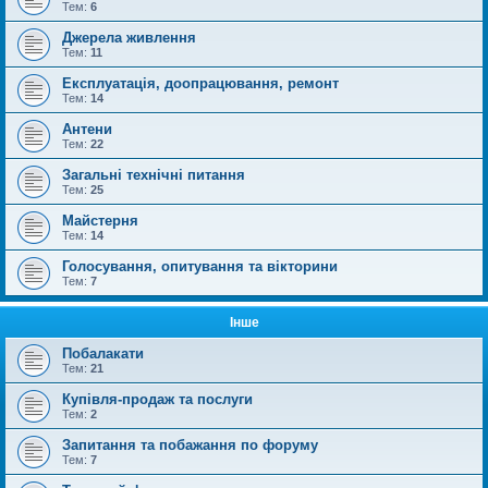
Тем:
6
Джерела живлення
Тем:
11
Експлуатація, доопрацювання, ремонт
Тем:
14
Антени
Тем:
22
Загальні технічні питання
Тем:
25
Майстерня
Тем:
14
Голосування, опитування та вікторини
Тем:
7
Інше
Побалакати
Тем:
21
Купівля-продаж та послуги
Тем:
2
Запитання та побажання по форуму
Тем:
7