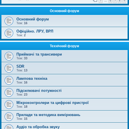
1
6
7
8
9
…
Основний форум
Основний форум
Тем:
16
Офіційно. ЛРУ, ВРЛ
Тем:
2
Технічний форум
Приймачі та трансивери
Тем:
33
SDR
Тем:
13
Лампова техніка
Тем:
16
Підсилювачі потужності
Тем:
23
Мікроконтролери та цифрові пристрої
Тем:
18
Прилади та методика вимірювань
Тем:
15
Аудіо та обробка звуку