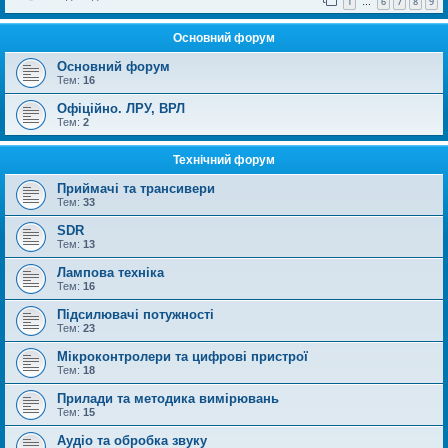
1
6
7
8
9
…
Основний форум
Основний форум
Тем:
16
Офіційно. ЛРУ, ВРЛ
Тем:
2
Технічний форум
Приймачі та трансивери
Тем:
33
SDR
Тем:
13
Лампова техніка
Тем:
16
Підсилювачі потужності
Тем:
23
Мікроконтролери та цифрові пристрої
Тем:
18
Прилади та методика вимірювань
Тем:
15
Аудіо та обробка звуку