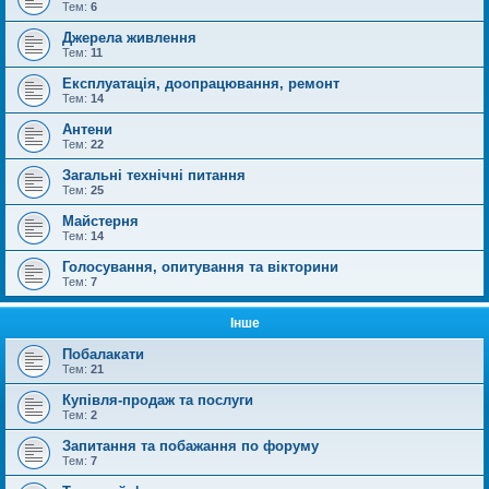
Тем:
6
Джерела живлення
Тем:
11
Експлуатація, доопрацювання, ремонт
Тем:
14
Антени
Тем:
22
Загальні технічні питання
Тем:
25
Майстерня
Тем:
14
Голосування, опитування та вікторини
Тем:
7
Інше
Побалакати
Тем:
21
Купівля-продаж та послуги
Тем:
2
Запитання та побажання по форуму
Тем:
7