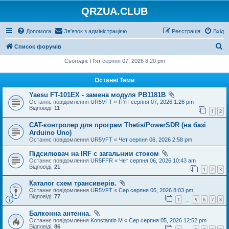
QRZUA.CLUB
Допомога
Зв'язок з адміністрацією
Реєстрація
Вхід
П
Список форумів
о
Сьогодні: П'ят серпня 07, 2026 8:20 pm
ш
Останні Теми
у
Yaesu FT-101EX - замена модуля PB1181B
к
Останнє повідомлення
UR5VFT
«
П'ят серпня 07, 2026 1:26 pm
Відповіді:
11
1
2
CAT-контролер для програм Thetis/PowerSDR (на базі
Arduino Uno)
Останнє повідомлення
UR5VFT
«
Чет серпня 06, 2026 2:58 pm
Підсилювач на IRF с загальним стоком
Останнє повідомлення
UR5FFR
«
Чет серпня 06, 2026 10:43 am
Відповіді:
21
1
2
3
Каталог схем трансиверів.
Останнє повідомлення
UR5VFT
«
Сер серпня 05, 2026 8:03 pm
Відповіді:
77
1
5
6
7
8
…
Балконна антенна.
Останнє повідомлення
Konstantin M
«
Сер серпня 05, 2026 12:52 pm
Відповіді:
86