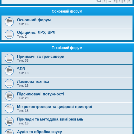
1
6
7
8
9
…
Основний форум
Основний форум
Тем:
16
Офіційно. ЛРУ, ВРЛ
Тем:
2
Технічний форум
Приймачі та трансивери
Тем:
33
SDR
Тем:
13
Лампова техніка
Тем:
16
Підсилювачі потужності
Тем:
23
Мікроконтролери та цифрові пристрої
Тем:
18
Прилади та методика вимірювань
Тем:
15
Аудіо та обробка звуку