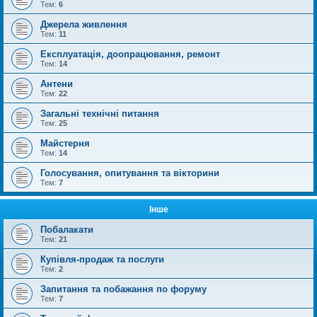
Тем:
6
Джерела живлення
Тем:
11
Експлуатація, доопрацювання, ремонт
Тем:
14
Антени
Тем:
22
Загальні технічні питання
Тем:
25
Майстерня
Тем:
14
Голосування, опитування та вікторини
Тем:
7
Інше
Побалакати
Тем:
21
Купівля-продаж та послуги
Тем:
2
Запитання та побажання по форуму
Тем:
7