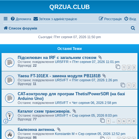
QRZUA.CLUB
Допомога
Зв'язок з адміністрацією
Реєстрація
Вхід
П
Список форумів
о
Сьогодні: П'ят серпня 07, 2026 11:50 pm
ш
Останні Теми
у
Підсилювач на IRF с загальним стоком
к
Останнє повідомлення
UR5FFR
«
П'ят серпня 07, 2026 11:01 pm
Відповіді:
22
1
2
3
Yaesu FT-101EX - замена модуля PB1181B
Останнє повідомлення
UR5VFT
«
П'ят серпня 07, 2026 1:26 pm
Відповіді:
11
1
2
CAT-контролер для програм Thetis/PowerSDR (на базі
Arduino Uno)
Останнє повідомлення
UR5VFT
«
Чет серпня 06, 2026 2:58 pm
Каталог схем трансиверів.
Останнє повідомлення
UR5VFT
«
Сер серпня 05, 2026 8:03 pm
Відповіді:
77
1
5
6
7
8
…
Балконна антенна.
Останнє повідомлення
Konstantin M
«
Сер серпня 05, 2026 12:52 pm
Відповіді:
86