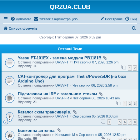
QRZUA.CLUB
Допомога
Зв'язок з адміністрацією
Реєстрація
Вхід
П
Список форумів
о
Сьогодні: П'ят серпня 07, 2026 6:32 pm
ш
Останні Теми
у
Yaesu FT-101EX - замена модуля PB1181B
к
Останнє повідомлення
UR5VFT
«
П'ят серпня 07, 2026 1:26 pm
Відповіді:
11
1
2
CAT-контролер для програм Thetis/PowerSDR (на базі
Arduino Uno)
Останнє повідомлення
UR5VFT
«
Чет серпня 06, 2026 2:58 pm
Підсилювач на IRF с загальним стоком
Останнє повідомлення
UR5FFR
«
Чет серпня 06, 2026 10:43 am
Відповіді:
21
1
2
3
Каталог схем трансиверів.
Останнє повідомлення
UR5VFT
«
Сер серпня 05, 2026 8:03 pm
Відповіді:
77
1
5
6
7
8
…
Балконна антенна.
Останнє повідомлення
Konstantin M
«
Сер серпня 05, 2026 12:52 pm
Відповіді:
86