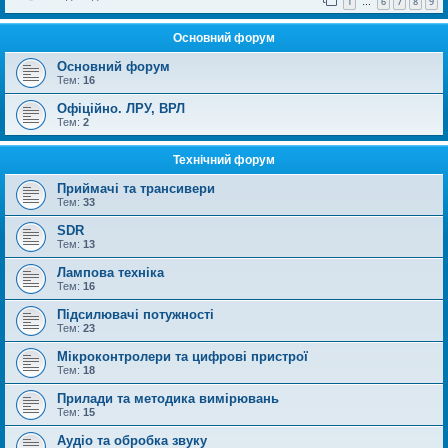
1
6
7
8
9
…
Основний форум
Основний форум
Тем:
16
Офіційно. ЛРУ, ВРЛ
Тем:
2
Технічний форум
Приймачі та трансивери
Тем:
33
SDR
Тем:
13
Лампова техніка
Тем:
16
Підсилювачі потужності
Тем:
23
Мікроконтролери та цифрові пристрої
Тем:
18
Прилади та методика вимірювань
Тем:
15
Аудіо та обробка звуку