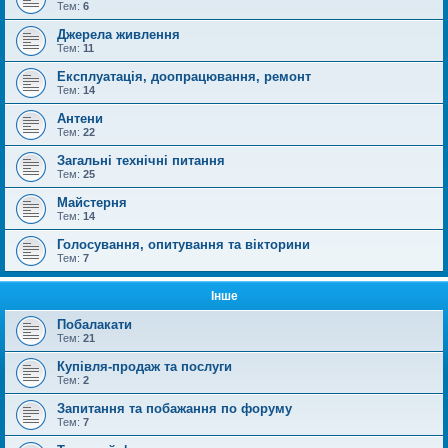
Тем:
6
Джерела живлення
Тем:
11
Експлуатація, доопрацювання, ремонт
Тем:
14
Антени
Тем:
22
Загальні технічні питання
Тем:
25
Майстерня
Тем:
14
Голосування, опитування та вікторини
Тем:
7
Інше
Побалакати
Тем:
21
Купівля-продаж та послуги
Тем:
2
Запитання та побажання по форуму
Тем:
7