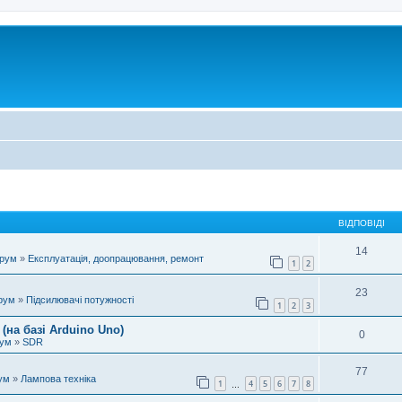
ВІДПОВІДІ
14
орум
»
Експлуатація, доопрацювання, ремонт
1
2
23
рум
»
Підсилювачі потужності
1
2
3
(на базі Arduino Uno)
0
рум
»
SDR
77
ум
»
Лампова техніка
1
4
5
6
7
8
…