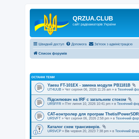
QRZUA.CLUB
сайт радіоаматорів України
Швидкий доступ
Допомога
Зв'язок з адміністрацією
Список форумів
ОСТАННІ ТЕМИ
Yaesu FT-101EX - замена модуля PB1181B
UT4UUB
» Чет серпня 06, 2026 11:26 am » в
Технічний ф
Підсилювач на IRF с загальним стоком
UR5FFR
» П'ят липня 10, 2026 10:41 pm » в
Технічний фо
CAT-контролер для програм Thetis/PowerSDR 
UR5VFT
» Чет серпня 06, 2026 2:58 pm » в
Технічний фо
Каталог схем трансиверів.
UR5VCP
» Вів червня 20, 2023 7:38 pm » в
Технічний фор