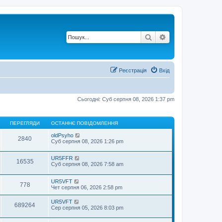
Пошук
Розширений по
Реєстрація
Вхід
Сьогодні: Суб серпня 08, 2026 1:37 pm
ПЕРЕГЛЯДИ
ОСТАННЄ ПОВІДОМЛЕННЯ
oldPsyho
2840
Суб серпня 08, 2026 1:26 pm
UR5FFR
16535
Суб серпня 08, 2026 7:58 am
UR5VFT
778
Чет серпня 06, 2026 2:58 pm
UR5VFT
689264
Сер серпня 05, 2026 8:03 pm