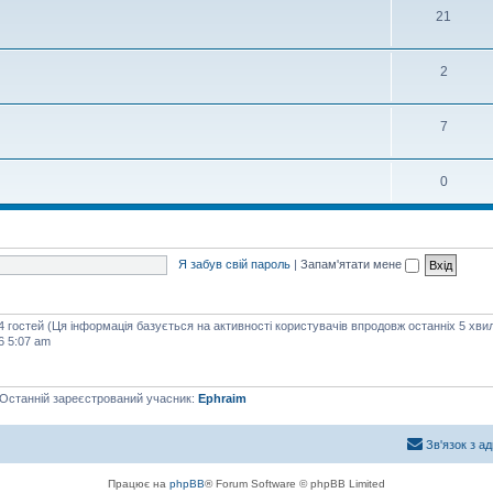
21
2
7
0
Я забув свій пароль
|
Запам'ятати мене
44 гостей (Ця інформація базується на активності користувачів впродовж останніх 5 хви
6 5:07 am
 Останній зареєстрований учасник:
Ephraim
Зв'язок з а
Працює на
phpBB
® Forum Software © phpBB Limited