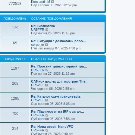
Konstantin M
772518
Сер серпня 05, 2026 12:52 pm
ПОВІДОМЛЕНЬ
ОСТАННЄ ПОВІДОМЛЕННЯ
Re: Бібліотека
129
П
UR5FFR
е
Нед липня 26, 2026 11:16 pm
р
е
Re: Ситуація з дозволами робо…
65
г
П
serge_m
л
е
П'ят листопада 07, 2025 4:38 pm
я
р
н
е
у
г
ПОВІДОМЛЕНЬ
ОСТАННЄ ПОВІДОМЛЕННЯ
т
л
и
я
Re: Простий транзисторний тра…
1197
о
н
П
UR5FFR
с
у
е
Пон липня 27, 2026 11:12 am
т
т
р
а
и
е
CAT-контролер для програм The…
268
н
о
г
П
UR5VFT
н
с
л
е
Чет серпня 06, 2026 2:58 pm
є
т
я
р
п
а
н
е
Re: Каталог схем трансиверів.
о
1285
н
у
г
П
UR5VFT
в
н
т
л
е
Сер серпня 05, 2026 8:03 pm
і
є
и
я
р
д
п
о
н
е
Re: Підсилювач на IRF с загал…
о
о
с
700
у
г
П
UR5FFR
м
в
т
т
л
е
Суб серпня 08, 2026 7:58 am
л
і
а
и
я
р
е
д
н
о
н
е
Re: Нова версія NanoVFO
н
о
н
с
314
у
г
П
UR5FFR
н
м
є
т
т
л
е
Суб липня 25, 2026 9:40 pm
я
л
п