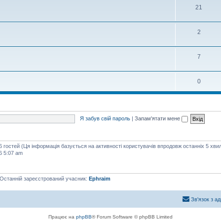
21
2
7
0
Я забув свій пароль
|
Запам'ятати мене
16 гостей (Ця інформація базується на активності користувачів впродовж останніх 5 хви
6 5:07 am
 Останній зареєстрований учасник:
Ephraim
Зв'язок з а
Працює на
phpBB
® Forum Software © phpBB Limited