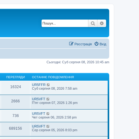
Пошук
Розширений по
Реєстрація
Вхід
Сьогодні: Суб серпня 08, 2026 10:45 am
ПЕРЕГЛЯДИ
ОСТАННЄ ПОВІДОМЛЕННЯ
UR5FFR
16324
Суб серпня 08, 2026 7:58 am
UR5VFT
2666
П'ят серпня 07, 2026 1:26 pm
UR5VFT
736
Чет серпня 06, 2026 2:58 pm
UR5VFT
689156
Сер серпня 05, 2026 8:03 pm