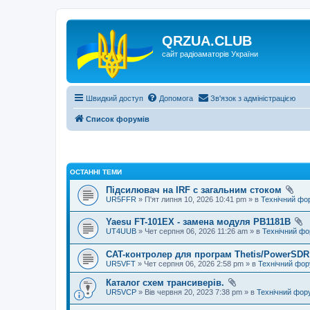
QRZUA.CLUB
сайт радіоаматорів України
Швидкий доступ
Допомога
Зв'язок з адміністрацією
Список форумів
ОСТАННІ ТЕМИ
Підсилювач на IRF с загальним стоком
UR5FFR
» П'ят липня 10, 2026 10:41 pm » в
Технічний фо
Yaesu FT-101EX - замена модуля PB1181B
UT4UUB
» Чет серпня 06, 2026 11:26 am » в
Технічний ф
CAT-контролер для програм Thetis/PowerSDR 
UR5VFT
» Чет серпня 06, 2026 2:58 pm » в
Технічний фо
Каталог схем трансиверів.
UR5VCP
» Вів червня 20, 2023 7:38 pm » в
Технічний фор