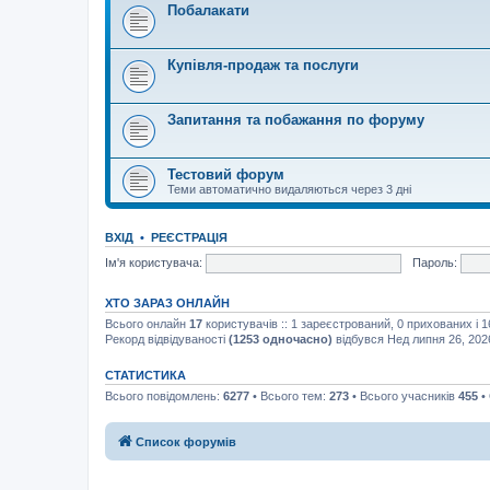
Побалакати
Купівля-продаж та послуги
Запитання та побажання по форуму
Тестовий форум
Теми автоматично видаляються через 3 дні
ВХІД
•
РЕЄСТРАЦІЯ
Ім'я користувача:
Пароль:
ХТО ЗАРАЗ ОНЛАЙН
Всього онлайн
17
користувачів :: 1 зареєстрований, 0 прихованих і 
Рекорд відвідуваності
(1253 одночасно)
відбувся Нед липня 26, 202
СТАТИСТИКА
Всього повідомлень:
6277
• Всього тем:
273
• Всього учасників
455
•
Список форумів