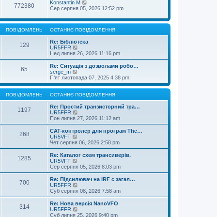
Konstantin M
772380
Сер серпня 05, 2026 12:52 pm
ПОВІДОМЛЕНЬ
ОСТАННЄ ПОВІДОМЛЕННЯ
Re: Бібліотека
129
П
UR5FFR
е
Нед липня 26, 2026 11:16 pm
р
е
Re: Ситуація з дозволами робо…
65
г
П
serge_m
л
е
П'ят листопада 07, 2025 4:38 pm
я
р
н
е
у
г
ПОВІДОМЛЕНЬ
ОСТАННЄ ПОВІДОМЛЕННЯ
т
л
и
я
Re: Простий транзисторний тра…
1197
о
н
П
UR5FFR
с
у
е
Пон липня 27, 2026 11:12 am
т
т
р
а
и
е
CAT-контролер для програм The…
268
н
о
г
П
UR5VFT
н
с
л
е
Чет серпня 06, 2026 2:58 pm
є
т
я
р
п
а
н
е
Re: Каталог схем трансиверів.
о
1285
н
у
г
П
UR5VFT
в
н
т
л
е
Сер серпня 05, 2026 8:03 pm
і
є
и
я
р
д
п
о
н
е
Re: Підсилювач на IRF с загал…
о
о
с
700
у
г
П
UR5FFR
м
в
т
т
л
е
Суб серпня 08, 2026 7:58 am
л
і
а
и
я
р
е
д
н
о
н
е
Re: Нова версія NanoVFO
н
о
н
с
314
у
г
П
UR5FFR
н
м
є
т
т
л
е
Суб липня 25, 2026 9:40 pm
я
л
п