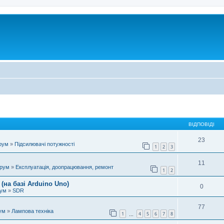
ВІДПОВІДІ
23
рум
»
Підсилювачі потужності
1
2
3
11
орум
»
Експлуатація, доопрацювання, ремонт
1
2
(на базі Arduino Uno)
0
рум
»
SDR
77
ум
»
Лампова техніка
1
4
5
6
7
8
…