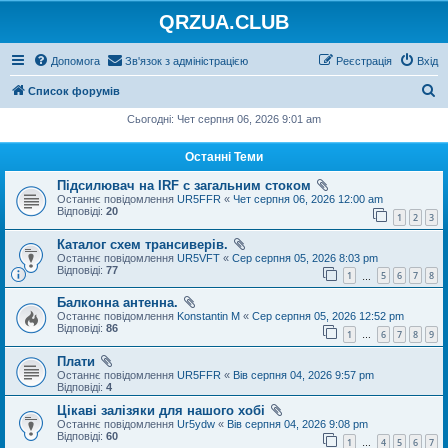
QRZUA.CLUB
Допомога
Зв'язок з адміністрацією
Реєстрація
Вхід
П
Список форумів
о
Сьогодні: Чет серпня 06, 2026 9:01 am
ш
Останні Теми
у
Підсилювач на IRF с загальним стоком
к
Останнє повідомлення
UR5FFR
«
Чет серпня 06, 2026 12:00 am
Відповіді:
20
1
2
3
Каталог схем трансиверів.
Останнє повідомлення
UR5VFT
«
Сер серпня 05, 2026 8:03 pm
Відповіді:
77
1
5
6
7
8
…
Балконна антенна.
Останнє повідомлення
Konstantin M
«
Сер серпня 05, 2026 12:52 pm
Відповіді:
86
1
6
7
8
9
…
Плати
Останнє повідомлення
UR5FFR
«
Вів серпня 04, 2026 9:57 pm
Відповіді:
4
Цікаві залізяки для нашого хобі
Останнє повідомлення
Ur5ydw
«
Вів серпня 04, 2026 9:08 pm
Відповіді:
60
1
4
5
6
7
…