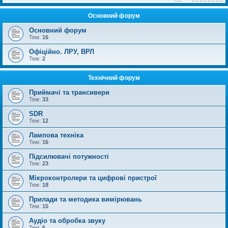
Основний форум
Основний форум
Тем:
16
Офіційно. ЛРУ, ВРЛ
Тем:
2
Технічний форум
Приймачі та трансивери
Тем:
33
SDR
Тем:
12
Лампова техніка
Тем:
16
Підсилювачі потужності
Тем:
23
Мікроконтролери та цифрові пристрої
Тем:
18
Прилади та методика вимірювань
Тем:
15
Аудіо та обробка звуку
Тем:
6