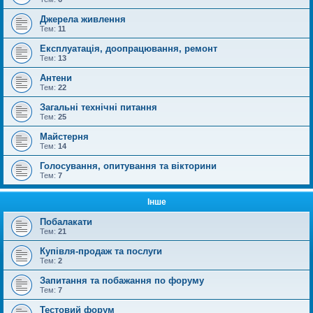
Джерела живлення
Тем:
11
Експлуатація, доопрацювання, ремонт
Тем:
13
Антени
Тем:
22
Загальні технічні питання
Тем:
25
Майстерня
Тем:
14
Голосування, опитування та вікторини
Тем:
7
Інше
Побалакати
Тем:
21
Купівля-продаж та послуги
Тем:
2
Запитання та побажання по форуму
Тем:
7
Тестовий форум