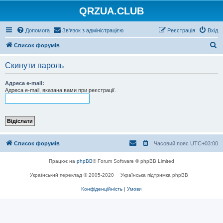
QRZUA.CLUB
Допомога
Зв'язок з адміністрацією
Реєстрація
Вхід
П
Список форумів
о
Скинути пароль
ш
у
Адреса e-mail:
Адреса e-mail, вказана вами при реєстрації.
к
Список форумів
Часовий пояс
UTC+03:00
Працює на
phpBB
® Forum Software © phpBB Limited
Український переклад © 2005-2020
Українська підтримка phpBB
Конфіденційність
|
Умови