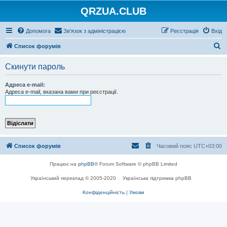
QRZUA.CLUB
Допомога
Зв'язок з адміністрацією
Реєстрація
Вхід
П
Список форумів
о
Скинути пароль
ш
у
Адреса e-mail:
Адреса e-mail, вказана вами при реєстрації.
к
Список форумів
Часовий пояс
UTC+03:00
Працює на
phpBB
® Forum Software © phpBB Limited
Український переклад © 2005-2020
Українська підтримка phpBB
Конфіденційність
|
Умови