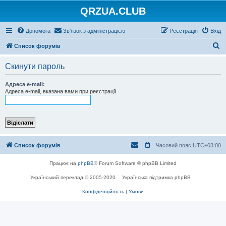
QRZUA.CLUB
Допомога
Зв'язок з адміністрацією
Реєстрація
Вхід
П
Список форумів
о
Скинути пароль
ш
у
Адреса e-mail:
Адреса e-mail, вказана вами при реєстрації.
к
Список форумів
Часовий пояс
UTC+03:00
Працює на
phpBB
® Forum Software © phpBB Limited
Український переклад © 2005-2020
Українська підтримка phpBB
Конфіденційність
|
Умови