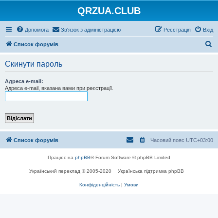
QRZUA.CLUB
Допомога
Зв'язок з адміністрацією
Реєстрація
Вхід
П
Список форумів
о
Скинути пароль
ш
у
Адреса e-mail:
Адреса e-mail, вказана вами при реєстрації.
к
Список форумів
Часовий пояс
UTC+03:00
Працює на
phpBB
® Forum Software © phpBB Limited
Український переклад © 2005-2020
Українська підтримка phpBB
Конфіденційність
|
Умови