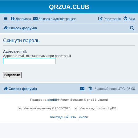
QRZUA.CLUB
Допомога
Зв'язок з адміністрацією
Реєстрація
Вхід
П
Список форумів
о
Скинути пароль
ш
у
Адреса e-mail:
Адреса e-mail, вказана вами при реєстрації.
к
Список форумів
Часовий пояс
UTC+03:00
Працює на
phpBB
® Forum Software © phpBB Limited
Український переклад © 2005-2020
Українська підтримка phpBB
Конфіденційність
|
Умови