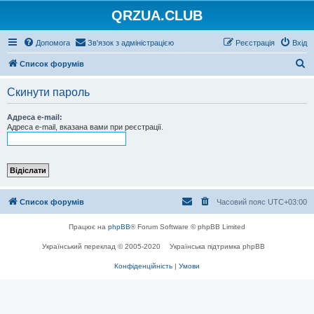
QRZUA.CLUB
Допомога
Зв'язок з адміністрацією
Реєстрація
Вхід
П
Список форумів
о
Скинути пароль
ш
у
Адреса e-mail:
Адреса e-mail, вказана вами при реєстрації.
к
Список форумів
Часовий пояс
UTC+03:00
Працює на
phpBB
® Forum Software © phpBB Limited
Український переклад © 2005-2020
Українська підтримка phpBB
Конфіденційність
|
Умови