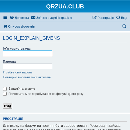
QRZUA.CLUB
Допомога
Зв'язок з адміністрацією
Реєстрація
Вхід
П
Список форумів
о
LOGIN_EXPLAIN_GIVENS
ш
у
Ім'я користувача:
к
Пароль:
Я забув свій пароль
Повторно вислати лист активації
Запам'ятати мене
Приховати моє перебування на форумі цього разу
РЕЄСТРАЦІЯ
Для входу на форум ви повинні бути зареєстровані. Реєстрація займає