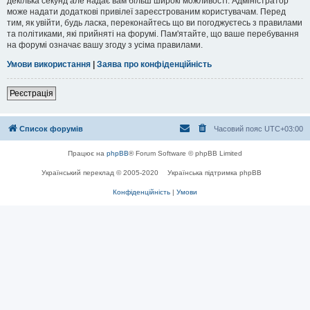
декілька секунд але надає вам більш широкі можливості. Адміністратор
може надати додаткові привілеї зареєстрованим користувачам. Перед
тим, як увійти, будь ласка, переконайтесь що ви погоджуєтесь з правилами
та політиками, які прийняті на форумі. Пам'ятайте, що ваше перебування
на форумі означає вашу згоду з усіма правилами.
Умови використання
|
Заява про конфіденційність
Реєстрація
Список форумів
Часовий пояс
UTC+03:00
Працює на
phpBB
® Forum Software © phpBB Limited
Український переклад © 2005-2020
Українська підтримка phpBB
Конфіденційність
|
Умови