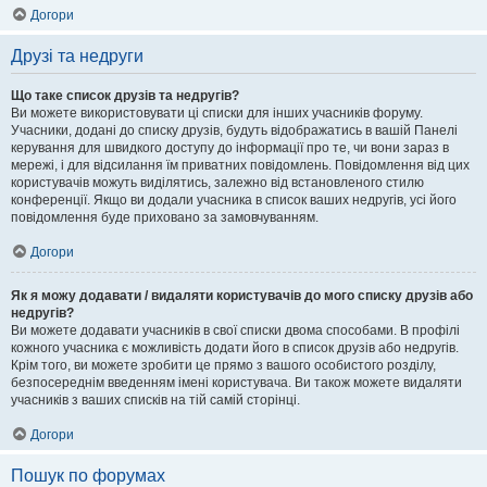
Догори
Друзі та недруги
Що таке список друзів та недругів?
Ви можете використовувати ці списки для інших учасників форуму.
Учасники, додані до списку друзів, будуть відображатись в вашій Панелі
керування для швидкого доступу до інформації про те, чи вони зараз в
мережі, і для відсилання їм приватних повідомлень. Повідомлення від цих
користувачів можуть виділятись, залежно від встановленого стилю
конференції. Якщо ви додали учасника в список ваших недругів, усі його
повідомлення буде приховано за замовчуванням.
Догори
Як я можу додавати / видаляти користувачів до мого списку друзів або
недругів?
Ви можете додавати учасників в свої списки двома способами. В профілі
кожного учасника є можливість додати його в список друзів або недругів.
Крім того, ви можете зробити це прямо з вашого особистого розділу,
безпосереднім введенням імені користувача. Ви також можете видаляти
учасників з ваших списків на тій самій сторінці.
Догори
Пошук по форумах