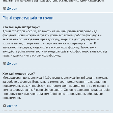
значків тем залежить від прав доступу, встановлених адміністратором.
Догори
Рівні користувачів та групи
Хто такі Адміністратори?
Адміністратори - особи, які мають найвищий рівень контролю над
форумом. Вони можуть керувати усіма аспектами роботи форуму, які
включають розмежування прав доступу, закриття доступу окремим
користувачам, створення груп, призначення модераторів і т. п., В
залежності від прав, наданих їм засновником форуму. Також вони
володіють усіма можливостями модераторів в усіх форумах, залежно від
прав, наданих ним засновником форуму.
Догори
Хто такі модератори?
Модератори - це користувачі (або групи користувачів), які щодня стежать
за роботою форуму. Вони мають можливості редагування та видалення
повідомлень, закриття, відкриття, переміщення, видалення та об'єднання
тем на форумі, за який вони відповідають. Основне завдання модераторів
- не допускати відхилень від тем (оффтопік) та розміщень образливих
повідомлень.
Догори