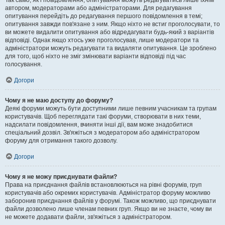
Так само, як і повідомлення, опитування можуть редагуватись лише їхнім
автором, модераторами або адміністраторами. Для редагування
опитування перейдіть до редагування першого повідомлення в темі;
опитування завжди пов'язане з ним. Якщо ніхто не встиг проголосувати, то
ви можете видалити опитування або відредагувати будь-який з варіантів
відповіді. Однак якщо хтось уже проголосував, лише модератори та
адміністратори можуть редагувати та видаляти опитування. Це зроблено
для того, щоб ніхто не зміг змінювати варіанти відповіді під час
голосування.
Догори
Чому я не маю доступу до форуму?
Деякі форуми можуть бути доступними лише певним учасникам та групам
користувачів. Щоб переглядати такі форуми, створювати в них теми,
надсилати повідомлення, вчиняти інші дії, вам може знадобитися
спеціальний дозвіл. Зв'яжіться з модератором або адміністратором
форуму для отримання такого дозволу.
Догори
Чому я не можу приєднувати файли?
Права на приєднання файлів встановлюються на рівні форумів, груп
користувачів або окремих користувачів. Адміністратор форуму можливо
заборонив приєднання файлів у форумі. Також можливо, що приєднувати
файли дозволено лише членам певних груп. Якщо ви не знаєте, чому ви
не можете додавати файли, зв'яжіться з адміністратором.