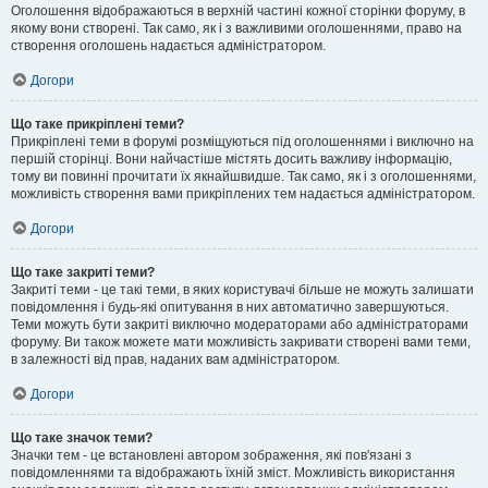
Оголошення відображаються в верхній частині кожної сторінки форуму, в
якому вони створені. Так само, як і з важливими оголошеннями, право на
створення оголошень надається адміністратором.
Догори
Що таке прикріплені теми?
Прикріплені теми в форумі розміщуються під оголошеннями і виключно на
першій сторінці. Вони найчастіше містять досить важливу інформацію,
тому ви повинні прочитати їх якнайшвидше. Так само, як і з оголошеннями,
можливість створення вами прикріплених тем надається адміністратором.
Догори
Що таке закриті теми?
Закриті теми - це такі теми, в яких користувачі більше не можуть залишати
повідомлення і будь-які опитування в них автоматично завершуються.
Теми можуть бути закриті виключно модераторами або адміністраторами
форуму. Ви також можете мати можливість закривати створені вами теми,
в залежності від прав, наданих вам адміністратором.
Догори
Що таке значок теми?
Значки тем - це встановлені автором зображення, які пов'язані з
повідомленнями та відображають їхній зміст. Можливість використання