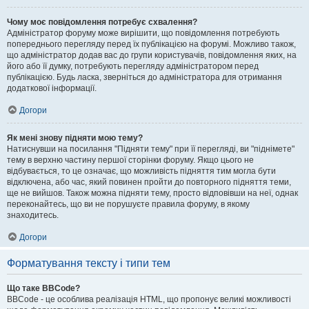
Чому моє повідомлення потребує схвалення?
Адміністратор форуму може вирішити, що повідомлення потребують
попереднього перегляду перед їх публікацією на форумі. Можливо також,
що адміністратор додав вас до групи користувачів, повідомлення яких, на
його або її думку, потребують перегляду адміністратором перед
публікацією. Будь ласка, зверніться до адміністратора для отримання
додаткової інформації.
Догори
Як мені знову підняти мою тему?
Натиснувши на посилання "Підняти тему" при її перегляді, ви "піднімете"
тему в верхню частину першої сторінки форуму. Якщо цього не
відбувається, то це означає, що можливість підняття тим могла бути
відключена, або час, який повинен пройти до повторного підняття теми,
ще не вийшов. Також можна підняти тему, просто відповівши на неї, однак
переконайтесь, що ви не порушуєте правила форуму, в якому
знаходитесь.
Догори
Форматування тексту і типи тем
Що таке BBCode?
BBCode - це особлива реалізація HTML, що пропонує великі можливості