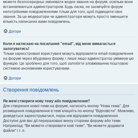
можете безпосередньо змінювати жодне звання на форумі, оскільки вони
встановлюються адміністратором. Будь ласка, не засмічуйте форум
непотрібними повідомленнями тільки для того, щоб підвищити своє
звання. За це модератори чи адміністратори можуть просто зменшити
кількість написаних вами повідомлень.
Догори
Коли я натискаю на посилання "email", від мене вимагається
залогуватись!
Тільки зареєстровані користувачі можуть відправляти email-повідомлення
на форумі через вбудовану форму, і лише якщо адміністратор увімкнув цю
функцію. Це зроблено для того, щоб запобігти зловживанню поштовою
системою анонімними користувачами.
Догори
Створення повідомлень
Як мені створити нову тему або повідомлення?
Для створення нової теми на форумі, натисніть кнопку "Нова тема". Для
розміщення повідомлення в темі клацніть по кнопці "Відповісти". Можливо,
доведеться зареєструватися, перш ніж відправити повідомлення.
Доступні для вас дії перераховані внизу сторінки форуму або теми.
Наприклад: "Ви можете створювати нові теми", "Ви можете додавати
файли" і т. п.