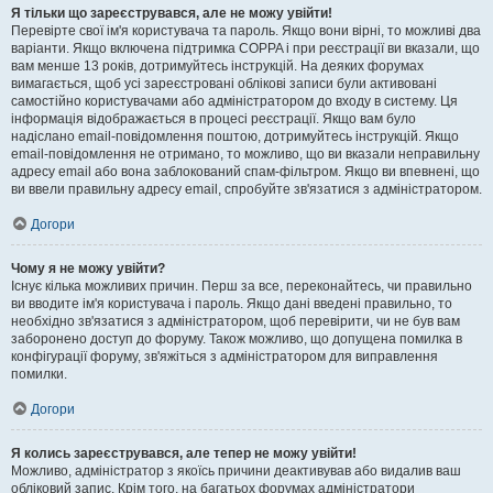
Я тільки що зареєструвався, але не можу увійти!
Перевірте свої ім'я користувача та пароль. Якщо вони вірні, то можливі два
варіанти. Якщо включена підтримка COPPA і при реєстрації ви вказали, що
вам менше 13 років, дотримуйтесь інструкцій. На деяких форумах
вимагається, щоб усі зареєстровані облікові записи були активовані
самостійно користувачами або адміністратором до входу в систему. Ця
інформація відображається в процесі реєстрації. Якщо вам було
надіслано email-повідомлення поштою, дотримуйтесь інструкцій. Якщо
email-повідомлення не отримано, то можливо, що ви вказали неправильну
адресу email або вона заблокований спам-фільтром. Якщо ви впевнені, що
ви ввели правильну адресу email, спробуйте зв'язатися з адміністратором.
Догори
Чому я не можу увійти?
Існує кілька можливих причин. Перш за все, переконайтесь, чи правильно
ви вводите ім'я користувача і пароль. Якщо дані введені правильно, то
необхідно зв'язатися з адміністратором, щоб перевірити, чи не був вам
заборонено доступ до форуму. Також можливо, що допущена помилка в
конфігурації форуму, зв'яжіться з адміністратором для виправлення
помилки.
Догори
Я колись зареєструвався, але тепер не можу увійти!
Можливо, адміністратор з якоїсь причини деактивував або видалив ваш
обліковий запис. Крім того, на багатьох форумах адміністратори