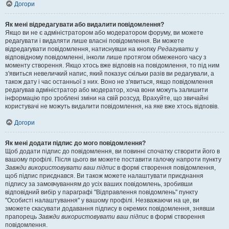
Догори
Як мені відредагувати або видалити повідомлення?
Якщо ви не є адміністратором або модератором форуму, ви можете
редагувати і видаляти лише власні повідомлення. Ви можете
відредагувати повідомлення, натиснувши на кнопку
Редагувати
у
відповідному повідомленні, інколи лише протягом обмеженого часу з
моменту створення. Якщо хтось вже відповів на повідомлення, то під ним
з'явиться невеличкий напис, який показує скільки разів ви редагували, а
також дату і час останньої з них. Воно не з'явиться, якщо повідомлення
редагував адміністратор або модератор, хоча вони можуть залишити
інформацію про зроблені зміни на свій розсуд. Врахуйте, що звичайні
користувачі не можуть видалити повідомлення, на яке вже хтось відповів.
Догори
Як мені додати підпис до мого повідомлення?
Щоб додати підпис до повідомлення, ви повинні спочатку створити його в
вашому профілі. Після цього ви можете поставити галочку напроти пункту
Завжди використовувати ваш підпис
в формі створення повідомлення,
щоб підпис приєднався. Ви також можете налаштувати приєднання
підпису за замовчуванням до усіх ваших повідомлень, зробивши
відповідний вибір у параграфі "Відправлення повідомлень" пункту
"Особисті налаштування" у вашому профілі. Незважаючи на це, ви
зможете скасувати додавання підпису в окремих повідомлення, знявши
прапорець
Завжди використовувати ваш підпис
в формі створення
повідомлення.