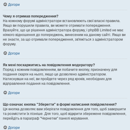
Догори
Чому я отримав попередження?
На кожному форумі адміністратори встановлюють свої власні правила.
Якщо ви порушили правила, ви можете отримати попередження.
Врахуйте, що це рішення адміністратора форуму, і phpBB Limited не має
ніякого відношення до попереджень, винесеним на даному сайті. Якщо ви
не знаєте, за що отримали попередження, зв'яжіться з адміністратором
форуму.
Догори
Як мені поскаржитись на повідомлення модератору?
Поряд з кожним повідомленням, ви побачите кнопку, призначену для
подання скарги на нього, якщо це дозволено адміністратором.
Натиснувши на неї, ви пройдете через ряд кроків, необхідних для
відправлення подання на повідомлення.
Догори
Що означає кнопка "Зберегти" в формі написання повідомлення?
Ця кнопка дозволяє вам зберігати повідомлення для того, щоб завершити
та розмістити їх пізніше. Для того, щоб відкрити збережене повідомлення,
перейдіть в параграф "Чернетки" панелі керування.
Догори