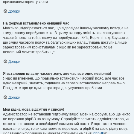
прихованим користувачем.
Догори
На форумі встановлено невірний час!
Можливо, відображається час, що відповідає іншому часовому поясу, а не
тому, в якому перебуваєте ви. В цьому випадку змініть в налаштуваннях
часовий пояс на той, в якому ви перебуваєте: Київ, Берлін і т. д. Зауважте,
що зміна часового поясу та багатьох інших налаштувань доступна лише
зареєстрованим користувачам. Якщо ви не зареєстровані, то це
непоганий момент зробити це.
Догори
Я встановив власну часову зону, але час все одно невірний!
Якщо ви впевнені, що правильно встановили часовий пояс, але час все
одно невірний, значить, годинник на сервері встановлено неправильно.
Повідомте про це адміністратора для усунення проблеми.
Догори
Моя рідна мова відсутня у списку!
Адміністратор не встановив підтримку вашої мови на форумі, або ще ніхто
не переклав phpBB на вашу мову. Спробуйте запитати адміністратора, чи
може він встановити необхідний вам мовний пакет. Якщо такого мовного
пакета не існує, то ви самі можете перекласти phpBB на свою рідну мову.
Додаткову інформацію ви можете отримати на сайті
phpBB
®.