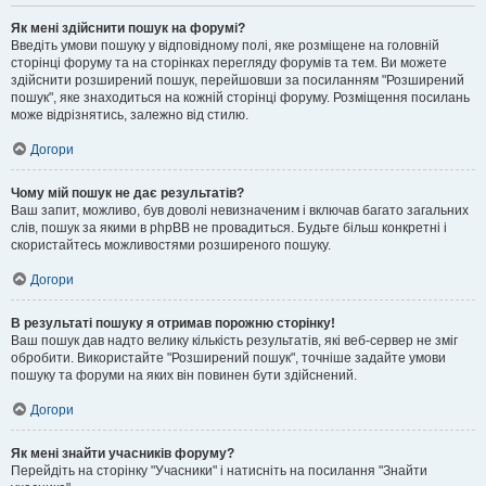
Як мені здійснити пошук на форумі?
Введіть умови пошуку у відповідному полі, яке розміщене на головній
сторінці форуму та на сторінках перегляду форумів та тем. Ви можете
здійснити розширений пошук, перейшовши за посиланням "Розширений
пошук", яке знаходиться на кожній сторінці форуму. Розміщення посилань
може відрізнятись, залежно від стилю.
Догори
Чому мій пошук не дає результатів?
Ваш запит, можливо, був доволі невизначеним і включав багато загальних
слів, пошук за якими в phpBB не провадиться. Будьте більш конкретні і
скористайтесь можливостями розширеного пошуку.
Догори
В результаті пошуку я отримав порожню сторінку!
Ваш пошук дав надто велику кількість результатів, які веб-сервер не зміг
обробити. Використайте "Розширений пошук", точніше задайте умови
пошуку та форуми на яких він повинен бути здійснений.
Догори
Як мені знайти учасників форуму?
Перейдіть на сторінку "Учасники" і натисніть на посилання "Знайти