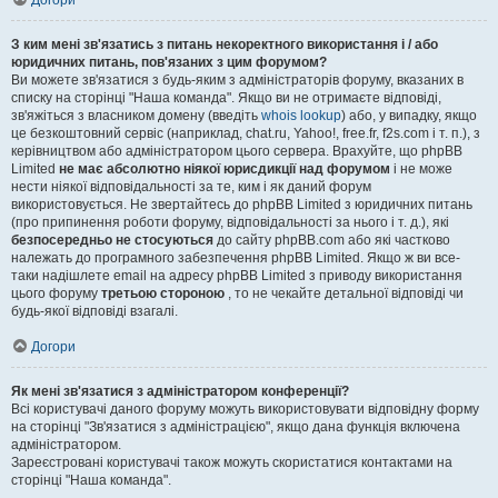
Догори
З ким мені зв'язатись з питань некоректного використання і / або
юридичних питань, пов'язаних з цим форумом?
Ви можете зв'язатися з будь-яким з адміністраторів форуму, вказаних в
списку на сторінці "Наша команда". Якщо ви не отримаєте відповіді,
зв'яжіться з власником домену (введіть
whois lookup
) або, у випадку, якщо
це безкоштовний сервіс (наприклад, chat.ru, Yahoo!, free.fr, f2s.com і т. п.), з
керівництвом або адміністратором цього сервера. Врахуйте, що phpBB
Limited
не має абсолютно ніякої юрисдикції над форумом
і не може
нести ніякої відповідальності за те, ким і як даний форум
використовується. Не звертайтесь до phpBB Limited з юридичних питань
(про припинення роботи форуму, відповідальності за нього і т. д.), які
безпосередньо не стосуються
до сайту phpBB.com або які частково
належать до програмного забезпечення phpBB Limited. Якщо ж ви все-
таки надішлете email на адресу phpBB Limited з приводу використання
цього форуму
третьою стороною
, то не чекайте детальної відповіді чи
будь-якої відповіді взагалі.
Догори
Як мені зв'язатися з адміністратором конференції?
Всі користувачі даного форуму можуть використовувати відповідну форму
на сторінці "Зв'язатися з адміністрацією", якщо дана функція включена
адміністратором.
Зареєстровані користувачі також можуть скористатися контактами на
сторінці "Наша команда".