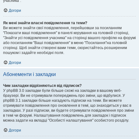
учасника".
Догори
Як мені знайти власні повідомлення та теми?
Ви можете знайти свої повідомлення, перейшовши за посиланням
"Показати ваші повідомлення" в панелі керування на головній сторінці,
"Знайти усі повідомлення учасника" на сторінці вашого профілю на форумі
або посиланням "Ваші повідомлення" в меню "Посилання"на головній
сторінці. Щоб знайти створені вами теми, скористайтесь розширеним
пошуком і задайте необхідні поля.
Догори
Абонементи і закладки
Чим закладки відрізняються від підписок?
У phpBB 3.0 закладки були більше схожі на закладки в вашому веб-
браузері. Ви не отримували попереджень про зміни, що відбулися. У
phpBB 3.1 закладки більше нагадують підписки на теми. Ви можете
отримувати повідомлення про оновлення в темі, що знаходиться у вас в
закладках. У разі підписки, ви будете отримувати повідомлення про зміни
в темі чи форумі. Налаштування повідомлень для закладок і підписок
можна задати на вкладці "Особисті налаштування" особистого розділу.
Догори