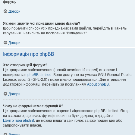
форуму.
Догори
Як мені знайти усі приєднані мною файли?
Щоб побачити список усіх приєднаних вами файлів, перейдіть в Панель
керування і натисніть на посилання "Вкладення".
Догори
Інформація про phpBB
Хто створив цей форум?
Це програмне забезпечення (в своїй незміненій формі) створене і
поширюється
phpBB Limited
. Воно доступне на умовах GNU General Public
Licence, версії 2 (GPL-2.0) і може вільно поширюватися. Для отримання
додаткової інформації перейдіть за посиланням
About phpBB
.
Догори
Чому на форумі немає функції X?
Це програмне забезпечення створене і ліцензоване phpBB Limited. Якщо
ви вважаєте, що якась функція повинна бути додана, відвідайте
Центр ідей phpBB
, де можна віддати свій голос за вже подані ідеї або
запропонувати власні.