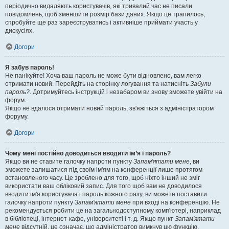
періодично видаляють користувачів, які тривалий час не писали
повідомлень, щоб зменшити розмір бази даних. Якщо це трапилось,
спробуйте ще раз зареєструватись і активніше приймати участь у
дискусіях.
Догори
Я забув пароль!
Не панікуйте! Хоча ваш пароль не може бути відновлено, вам легко
отримати новий. Перейдіть на сторінку логування та натисніть
Забули
пароль?
. Дотримуйтесь інструкцій і незабаром ви знову зможете увійти на
форум.
Якщо не вдалося отримати новий пароль, зв'яжіться з адміністратором
форуму.
Догори
Чому мені постійно доводиться вводити ім’я і пароль?
Якщо ви не ставите галочку напроти пункту
Запам'ятати мене
, ви
зможете залишатися під своїм ім'ям на конференції лише протягом
встановленого часу. Це зроблено для того, щоб ніхто інший не зміг
використати ваш обліковий запис. Для того щоб вам не доводилося
вводити ім'я користувача і пароль кожного разу, ви можете поставити
галочку напроти пункту
Запам'ятати мене
при вході на конференцію. Не
рекомендується робити це на загальнодоступному комп'ютері, наприклад
в бібліотеці, інтернет-кафе, університеті і т. д. Якщо пункт
Запам'ятати
мене
відсутній, це означає, що адміністратор вимкнув цю функцію.