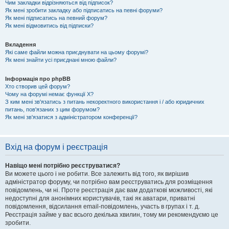
Чим закладки відрізняються від підписок?
Як мені зробити закладку або підписатись на певні форуми?
Як мені підписатись на певний форум?
Як мені відмовитись від підписки?
Вкладення
Які саме файли можна приєднувати на цьому форумі?
Як мені знайти усі приєднані мною файли?
Інформація про phpBB
Хто створив цей форум?
Чому на форумі немає функції X?
З ким мені зв'язатись з питань некоректного використання і / або юридичних
питань, пов'язаних з цим форумом?
Як мені зв'язатися з адміністратором конференції?
Вхід на форум і реєстрація
Навіщо мені потрібно реєструватися?
Ви можете цього і не робити. Все залежить від того, як вирішив
адміністратор форуму, чи потрібно вам реєструватись для розміщення
повідомлень, чи ні. Проте реєстрація дає вам додаткові можливості, які
недоступні для анонімних користувачів, такі як аватари, приватні
повідомлення, відсилання email-повідомлень, участь в групах і т. д.
Реєстрація займе у вас всього декілька хвилин, тому ми рекомендуємо це
зробити.