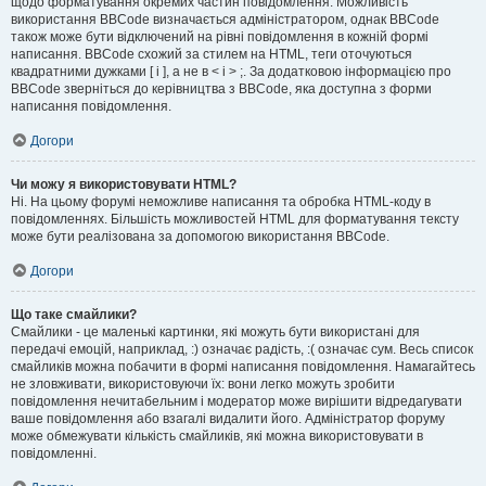
щодо форматування окремих частин повідомлення. Можливість
використання BBCode визначається адміністратором, однак BBCode
також може бути відключений на рівні повідомлення в кожній формі
написання. BBCode схожий за стилем на HTML, теги оточуються
квадратними дужками [ і ], а не в < і > ;. За додатковою інформацією про
BBCode зверніться до керівництва з BBCode, яка доступна з форми
написання повідомлення.
Догори
Чи можу я використовувати HTML?
Ні. На цьому форумі неможливе написання та обробка HTML-коду в
повідомленнях. Більшість можливостей HTML для форматування тексту
може бути реалізована за допомогою використання BBCode.
Догори
Що таке смайлики?
Смайлики - це маленькі картинки, які можуть бути використані для
передачі емоцій, наприклад, :) означає радість, :( означає сум. Весь список
смайликів можна побачити в формі написання повідомлення. Намагайтесь
не зловживати, використовуючи їх: вони легко можуть зробити
повідомлення нечитабельним і модератор може вирішити відредагувати
ваше повідомлення або взагалі видалити його. Адміністратор форуму
може обмежувати кількість смайликів, які можна використовувати в
повідомленні.