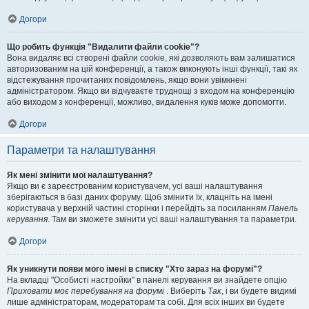
Догори
Що робить функція "Видалити файли cookie"?
Вона видаляє всі створені файли cookie, які дозволяють вам залишатися
авторизованим на цій конференції, а також виконують інші функції, такі як
відстежування прочитаних повідомлень, якщо вони увімкнені
адміністратором. Якщо ви відчуваєте труднощі з входом на конференцію
або виходом з конференції, можливо, видалення куків може допомогти.
Догори
Параметри та налаштування
Як мені змінити мої налаштування?
Якщо ви є зареєстрованим користувачем, усі ваші налаштування
зберігаються в базі даних форуму. Щоб змінити їх, клацніть на імені
користувача у верхній частині сторінки і перейдіть за посиланням
Панель
керування
. Там ви зможете змінити усі ваші налаштування та параметри.
Догори
Як уникнути появи мого імені в списку "Хто зараз на форумі"?
На вкладці "Особисті настройки" в панелі керування ви знайдете опцію
Приховати моє перебування на форумі
. Виберіть
Так
, і ви будете видимі
лише адміністраторам, модераторам та собі. Для всіх інших ви будете