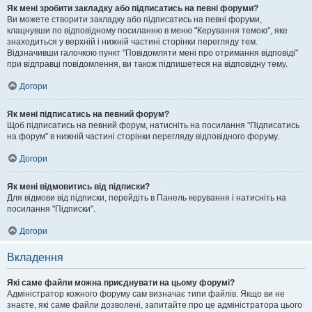
Як мені зробити закладку або підписатись на певні форуми?
Ви можете створити закладку або підписатись на певні форуми,
клацнувши по відповідному посиланню в меню "Керування темою", яке
знаходиться у верхній і нижній частині сторінки перегляду тем.
Відзначивши галочкою пункт "Повідомляти мені про отримання відповіді"
при відправці повідомлення, ви також підпишетеся на відповідну тему.
Догори
Як мені підписатись на певний форум?
Щоб підписатись на певний форум, натисніть на посилання "Підписатись
на форум" в нижній частині сторінки перегляду відповідного форуму.
Догори
Як мені відмовитись від підписки?
Для відмови від підписки, перейдіть в Панель керування і натисніть на
посилання "Підписки".
Догори
Вкладення
Які саме файли можна приєднувати на цьому форумі?
Адміністратор кожного форуму сам визначає типи файлів. Якщо ви не
знаєте, які саме файли дозволені, запитайте про це адміністратора цього