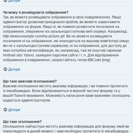
Догори
Чи можу я розміщувати зображення?
Так, ви можете розміщувати зображення в своїх повідомленнях. Якщо
адміністратор дозволив приєднання файлів, ви можете завантажити
зображення на форум. Якщо ні, ви повинні розмістити посилання на
зображення, збережене на загальнодоступному веб-сервері. Наприклад:
http://www.example.com/my-picture.gif. Ви не можете розміщувати
посилання ні на зображення, які знаходяться на вашому комп'ютері (якщо
він не є загальнодоступним сервером), ні на зображення, для доступу до
яких потрібна автентифікація, як, наприклад, такі як поштові скриньки
Hotmail або Yahoo, захищені паролем сайти і т. п. Для відображення
зображення в повідомленні, скористайтесь тегом BBCode [img].
Догори
Що таке важливі оголошення?
Важливі оголошення містять важливу інформацію, і ви повинні прочитати
їх якнайшвидше. Вони відображаються в верхній частині форуму та у
вашій Панелі керування. Можливість написання вами важливих оголошень
надається адміністратором.
Догори
Що таке оголошення?
Оголошення найчастіше містять важливу інформацію для форуму, який ви
переглядаєте в даний момент, і вам необхідно прочитати їх якнайшвидше.