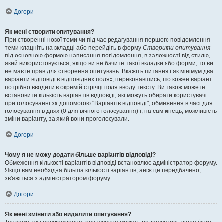
Догори
Як мені створити опитування?
При створенні нової теми чи під час редагування першого повідомлення
теми клацніть на вкладці або перейдіть в форму
Створити опитування
під основною формою написання повідомлення, в залежності від стилю,
який використовується; якщо ви не бачите такої вкладки або форми, то ви
не маєте прав для створення опитувань. Вкажіть питання і як мінімум два
варіанти відповіді в відповідних полях, переконавшись, що кожен варіант
потрібно вводити в окремій стрічці поля вводу тексту. Ви також можете
встановити кількість варіантів відповіді, які можуть обирати користувачі
при голосуванні за допомогою "Варіантів відповіді", обмеження в часі для
голосування в днях (0 для вічного голосування) і, на сам кінець, можливість
зміни варіанту, за який вони проголосували.
Догори
Чому я не можу додати більше варіантів відповіді?
Обмеження кількості варіантів відповіді встановлює адміністратор форуму.
Якщо вам необхідна більша кількості варіантів, аніж це передбачено,
зв'яжіться з адміністратором форуму.
Догори
Як мені змінити або видалити опитування?