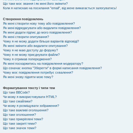
Що таке моє звання і як мені його змінити?
Коли я натискаю на посилання "email", від мене вимагається залогуватись!
Створення повідомлень
Як мені створити нову тему або повідомлення?
Як мені відредагувати або видалити повідомлення?
Як мені додати підпис до мого повідомлення?
Як мені створити опитування?
Чому я не можу додати більше варіантів відповіді?
Як мені змінити або видалити опитування?
Чому я не маю доступу до форуму?
Чому я не можу приєднувати файли?
Чому я отримав попередження?
Як мені поскаржитись на повідомлення модератору?
Що означає кнопка "Зберегти" в формі написання повідомлення?
Чому моє повідомлення потребує схвалення?
Як мені знову підняти мою тему?
Форматування тексту і типи тем
Що таке BBCode?
Чи можу я використовувати HTML?
Що таке смайлики?
Чи можу я розміщувати зображення?
Що таке важливі оголошення?
Що таке оголошення?
Що таке прикріплені теми?
Що таке закриті теми?
Що таке значок теми?