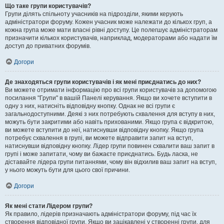
Що таке групи користувачів?
Групи ділять спільноту учасників на підрозділи, якими керують
адміністратори форуму. Кожен учасник може належати до кількох груп, а
кожна група може мати власні рівні доступу. Це полегшує адміністраторам
призначити кількох користувачів, наприклад, модераторами або надати їм
доступ до приватних форумів.
Догори
Де знаходяться групи користувачів і як мені приєднатись до них?
Ви можете отримати інформацію про всі групи користувачів за допомогою
посилання "Групи" в вашій Панелі керування. Якщо ви хочете вступити в
одну з них, натисніть відповідну кнопку. Однак не всі групи є
загальнодоступними. Деякі з них потребують схвалення для вступу в них,
можуть бути закритими або навіть прихованими. Якщо група є відкритою,
ви можете вступити до неї, натиснувши відповідну кнопку. Якщо група
потребує схвалення в групі, ви можете відправити запит на вступ,
натиснувши відповідну кнопку. Лідер групи повинен схвалити ваш запит в
групі і може запитати, чому ви бажаєте приєднатись. Будь ласка, не
діставайте лідера групи питаннями, чому він відхилив ваш запит на вступ,
у нього можуть бути для цього свої причини.
Догори
Як мені стати Лідером групи?
Як правило, лідерів призначають адміністратори форуму, під час їх
створення відповідної групи. Якщо ви зацікавлені у створенні групи, для