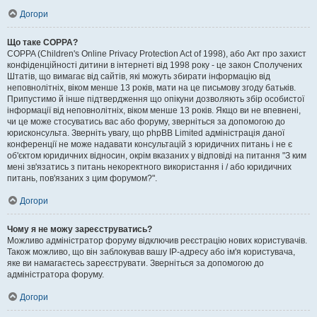
Догори
Що таке COPPA?
COPPA (Children's Online Privacy Protection Act of 1998), або Акт про захист
конфіденційності дитини в інтернеті від 1998 року - це закон Сполучених
Штатів, що вимагає від сайтів, які можуть збирати інформацію від
неповнолітніх, віком менше 13 років, мати на це письмову згоду батьків.
Припустимо й інше підтвердження що опікуни дозволяють збір особистої
інформації від неповнолітніх, віком менше 13 років. Якщо ви не впевнені,
чи це може стосуватись вас або форуму, зверніться за допомогою до
юрисконсульта. Зверніть увагу, що phpBB Limited адміністрація даної
конференції не може надавати консультацій з юридичних питань і не є
об'єктом юридичних відносин, окрім вказаних у відповіді на питання "З ким
мені зв'язатись з питань некоректного використання і / або юридичних
питань, пов'язаних з цим форумом?".
Догори
Чому я не можу зареєструватись?
Можливо адміністратор форуму відключив реєстрацію нових користувачів.
Також можливо, що він заблокував вашу IP-адресу або ім'я користувача,
яке ви намагаєтесь зареєструвати. Зверніться за допомогою до
адміністратора форуму.
Догори