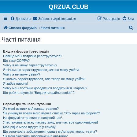
QRZUA.CLUB
Допомога
Зв'язок з адміністрацією
Реєстрація
Вхід
П
Список форумів
Часті питання
о
Часті питання
ш
у
Вхід на форум і реєстрація
Навіщо мені потрібно реєструватися?
к
Що таке COPPA?
Чому я не можу зареєструватись?
Я тільки що зареєструвався, але не можу увійти!
Чому я не можу увійти?
Я колись зареєструвався, але тепер не можу увійти!
Я забув пароль!
Чому мені постійно доводиться вводити ім’я і пароль?
Що робить функція "Видалити файли cookie"?
Параметри та налаштування
Як мені змінити мої налаштування?
Як уникнути появи мого імені в списку "Хто зараз на форумі"?
На форумі встановлено невірний час!
Я встановив власну часову зону, але час все одно невірний!
Моя рідна мова відсутня у списку!
Що означають зображення поряд з моїм ім'ям користувача?
Як мені включити відображення аватари?