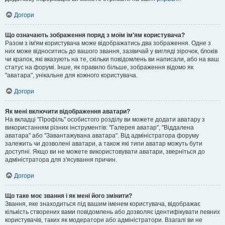
Догори
Що означають зображення поряд з моїм ім'ям користувача?
Разом з ім'ям користувача може відображатись два зображення. Одне з
них може відноситись до вашого звання, зазвичай у вигляді зірочок, блоків
чи крапок, які вказують на те, скільки повідомлень ви написали, або на ваш
статус на форумі. Інше, як правило більше, зображення відомо як
"аватара", унікальне для кожного користувача.
Догори
Як мені включити відображення аватари?
На вкладці "Профіль" особистого розділу ви можете додати аватару з
використанням різних інструментів: "Галерея аватар", "Віддалена
аватара" або "Завантажувана аватара". Від адміністратора форуму
залежить чи дозволені аватари, а також які типи аватар можуть бути
доступні. Якщо ви не можете використовувати аватари, зверніться до
адміністратора для з'ясування причин.
Догори
Що таке моє звання і як мені його змінити?
Звання, яке знаходиться під вашим іменем користувача, відображає
кількість створених вами повідомлень або дозволяє ідентифікувати певних
користувачів, таких як модератори або адміністратори. Взагалі ви не