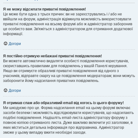
Я не можу відсилати приватні повідомлення!
Це може бути одна з трьох причин: ви не зареєструвались і / або не
ввійшли на форум, адміністрація відімкнула можливість використовувати
приватні повідомлення на всьому форумі або ж адміністратор заборонив
це особисто вам. Зв'яжіться з адміністратором для отримання додаткової
інформації.
Догори
Я постійно отримую небажані приватні повідомлення!
Ви можете автоматично видаляти особисті повідомлення користувачів,
скориставшись правилами для повідомлень у вашій Панелі керування.
Якщо ви отримуєте образливі приватні повідомлення від одного з
учасників, відправте скаргу на це повідомлення модераторам; вони можуть
заборонити йому надсилання приватних повідомлень.
Догори
Я отримав спам або образливий email від когось із цього форуму!
Ми шкодуємо про це. Форма надсилання email на цьому форумі включає
засоби безпеки і можливість відслідковувати користувачів, що надсилають
подібні повідомлення. Надішліть email-листа адміністратору форуму з
повною копією отриманого листа. Дуже важливо включити усі заголовки, в
яких міститься детальна інформація про відправника. Адміністратор
зможе у цьому випадку вжити необхідні заходи.