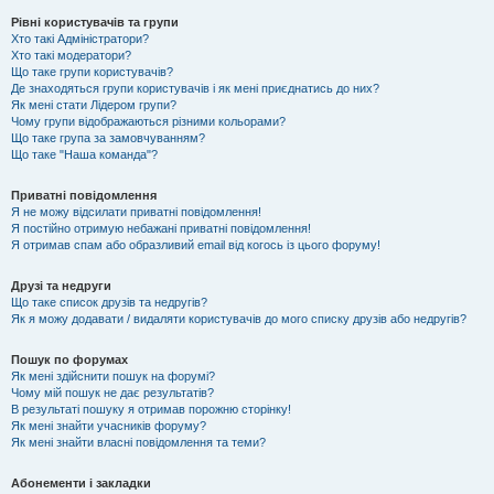
Рівні користувачів та групи
Хто такі Адміністратори?
Хто такі модератори?
Що таке групи користувачів?
Де знаходяться групи користувачів і як мені приєднатись до них?
Як мені стати Лідером групи?
Чому групи відображаються різними кольорами?
Що таке група за замовчуванням?
Що таке "Наша команда"?
Приватні повідомлення
Я не можу відсилати приватні повідомлення!
Я постійно отримую небажані приватні повідомлення!
Я отримав спам або образливий email від когось із цього форуму!
Друзі та недруги
Що таке список друзів та недругів?
Як я можу додавати / видаляти користувачів до мого списку друзів або недругів?
Пошук по форумах
Як мені здійснити пошук на форумі?
Чому мій пошук не дає результатів?
В результаті пошуку я отримав порожню сторінку!
Як мені знайти учасників форуму?
Як мені знайти власні повідомлення та теми?
Абонементи і закладки