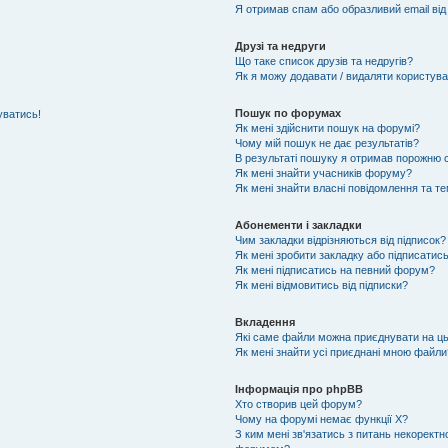
Я отримав спам або образливий email від
Друзі та недруги
Що таке список друзів та недругів?
Як я можу додавати / видаляти користувач
Пошук по форумах
уватись!
Як мені здійснити пошук на форумі?
Чому мій пошук не дає результатів?
В результаті пошуку я отримав порожню с
Як мені знайти учасників форуму?
Як мені знайти власні повідомлення та т
Абонементи і закладки
Чим закладки відрізняються від підписок?
Як мені зробити закладку або підписатис
Як мені підписатись на певний форум?
Як мені відмовитись від підписки?
Вкладення
Які саме файли можна приєднувати на ц
Як мені знайти усі приєднані мною файли
Інформація про phpBB
Хто створив цей форум?
Чому на форумі немає функції X?
З ким мені зв'язатись з питань некоректн