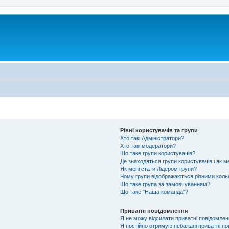
Рівні користувачів та групи
Хто такі Адміністратори?
Хто такі модератори?
Що таке групи користувачів?
Де знаходяться групи користувачів і як м
Як мені стати Лідером групи?
Чому групи відображаються різними кол
Що таке група за замовчуванням?
Що таке "Наша команда"?
Приватні повідомлення
Я не можу відсилати приватні повідомлен
Я постійно отримую небажані приватні по