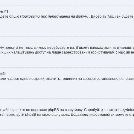
умі"?
айдете опцію
Приховати моє перебування на форумі
. Виберіть
Так
, і ви буде
 поясу, а не тому, в якому перебуваєте ви. В цьому випадку змініть в налашту
тьох інших налаштувань доступна лише зареєстрованим користувачам. Якщо ви н
ний!
але час все одно невірний, значить, годинник на сервері встановлено неправ
і, або ще ніхто не переклав phpBB на вашу мову. Спробуйте запитати адмініс
жете перекласти phpBB на свою рідну мову. Додаткову інформацію ви можете о