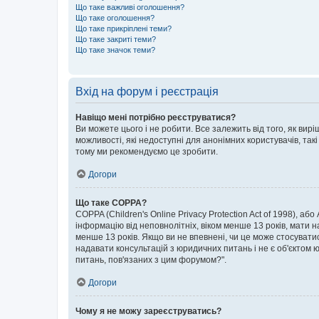
Що таке важливі оголошення?
Що таке оголошення?
Що таке прикріплені теми?
Що таке закриті теми?
Що таке значок теми?
Вхід на форум і реєстрація
Навіщо мені потрібно реєструватися?
Ви можете цього і не робити. Все залежить від того, як ви
можливості, які недоступні для анонімних користувачів, такі
тому ми рекомендуємо це зробити.
Догори
Що таке COPPA?
COPPA (Children's Online Privacy Protection Act of 1998), аб
інформацію від неповнолітніх, віком менше 13 років, мати н
менше 13 років. Якщо ви не впевнені, чи це може стосувати
надавати консультацій з юридичних питань і не є об'єктом ю
питань, пов'язаних з цим форумом?".
Догори
Чому я не можу зареєструватись?