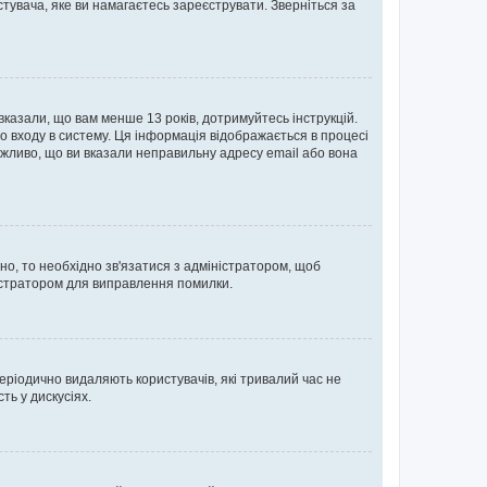
тувача, яке ви намагаєтесь зареєструвати. Зверніться за
 вказали, що вам менше 13 років, дотримуйтесь інструкцій.
о входу в систему. Ця інформація відображається в процесі
ожливо, що ви вказали неправильну адресу email або вона
ьно, то необхідно зв'язатися з адміністратором, щоб
ністратором для виправлення помилки.
еріодично видаляють користувачів, які тривалий час не
ь у дискусіях.