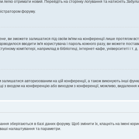
м легко отримати новий. Перейдіть на сторінку логування та натисніть
Забули
ністратором форуму.
ене
, ви зможете залишатися під своїм ім'ям на конференції лише протягом вст
 доводилося вводити ім'я користувача і пароль кожного разу, ви можете поста
пному комп'ютері, наприклад в бібліотеці, інтернет-кафе, університеті і т. д
м залишатися авторизованим на цій конференції, а також виконують інші функц
ощі з входом на конференцію або виходом з конференції, можливо, видалення к
ня зберігаються в базі даних форуму. Щоб змінити їх, клацніть на імені корист
і ваші налаштування та параметри.