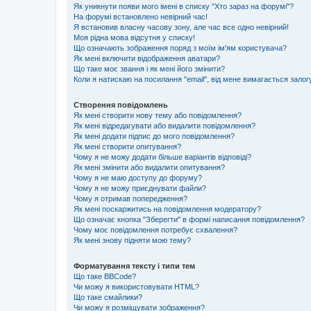
Як уникнути появи мого імені в списку "Хто зараз на форумі"?
На форумі встановлено невірний час!
Я встановив власну часову зону, але час все одно невірний!
Моя рідна мова відсутня у списку!
Що означають зображення поряд з моїм ім'ям користувача?
Як мені включити відображення аватари?
Що таке моє звання і як мені його змінити?
Коли я натискаю на посилання "email", від мене вимагається залог
Створення повідомлень
Як мені створити нову тему або повідомлення?
Як мені відредагувати або видалити повідомлення?
Як мені додати підпис до мого повідомлення?
Як мені створити опитування?
Чому я не можу додати більше варіантів відповіді?
Як мені змінити або видалити опитування?
Чому я не маю доступу до форуму?
Чому я не можу приєднувати файли?
Чому я отримав попередження?
Як мені поскаржитись на повідомлення модератору?
Що означає кнопка "Зберегти" в формі написання повідомлення?
Чому моє повідомлення потребує схвалення?
Як мені знову підняти мою тему?
Форматування тексту і типи тем
Що таке BBCode?
Чи можу я використовувати HTML?
Що таке смайлики?
Чи можу я розміщувати зображення?