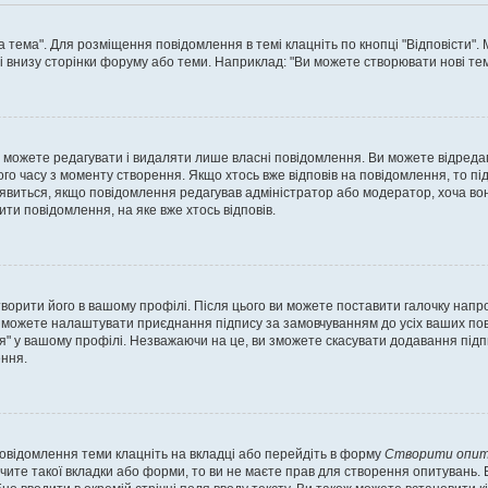
а тема". Для розміщення повідомлення в темі клацніть по кнопці "Відповісти"
і внизу сторінки форуму або теми. Наприклад: "Ви можете створювати нові теми
 можете редагувати і видаляти лише власні повідомлення. Ви можете відреда
о часу з моменту створення. Якщо хтось вже відповів на повідомлення, то під 
е з'явиться, якщо повідомлення редагував адміністратор або модератор, хоча в
ти повідомлення, на яке вже хтось відповів.
творити його в вашому профілі. Після цього ви можете поставити галочку напр
 можете налаштувати приєднання підпису за замовчуванням до усіх ваших пов
я" у вашому профілі. Незважаючи на це, ви зможете скасувати додавання під
ння.
повідомлення теми клацніть на вкладці або перейдіть в форму
Створити опит
чите такої вкладки або форми, то ви не маєте прав для створення опитувань. Вк