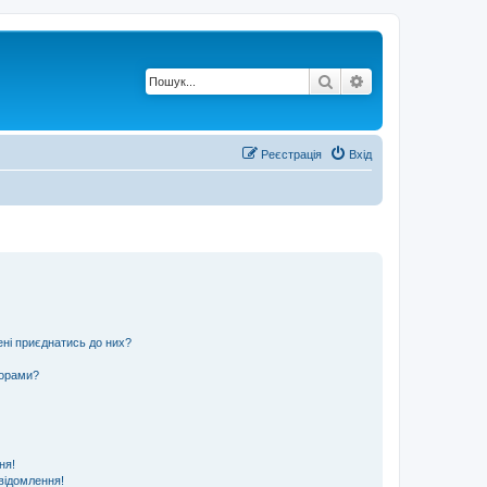
Пошук
Розширений по
Реєстрація
Вхід
ені приєднатись до них?
ьорами?
ня!
відомлення!