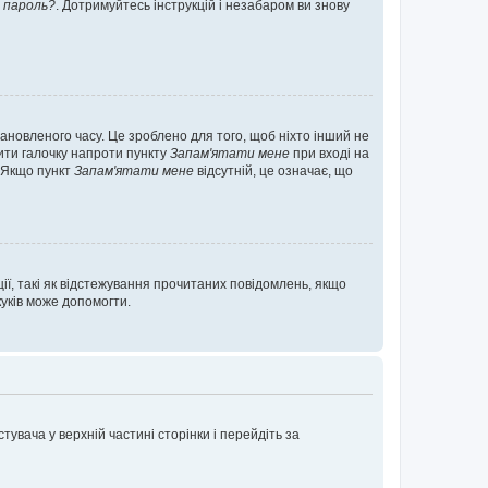
 пароль?
. Дотримуйтесь інструкцій і незабаром ви знову
ановленого часу. Це зроблено для того, щоб ніхто інший не
вити галочку напроти пункту
Запам'ятати мене
при вході на
. Якщо пункт
Запам'ятати мене
відсутній, це означає, що
ії, такі як відстежування прочитаних повідомлень, якщо
уків може допомогти.
увача у верхній частині сторінки і перейдіть за