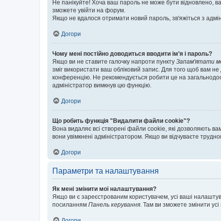
Не панікуйте! Хоча ваш пароль не може бути відновлено, ва
зможете увійти на форум.
Якщо не вдалося отримати новий пароль, зв'яжіться з адмі
Догори
Чому мені постійно доводиться вводити ім’я і пароль?
Якщо ви не ставите галочку напроти пункту
Запам'ятати м
зміг використати ваш обліковий запис. Для того щоб вам не
конференцію. Не рекомендується робити це на загальнодосту
адміністратор вимкнув цю функцію.
Догори
Що робить функція "Видалити файли cookie"?
Вона видаляє всі створені файли cookie, які дозволяють ва
вони увімкнені адміністратором. Якщо ви відчуваєте трудн
Догори
Параметри та налаштування
Як мені змінити мої налаштування?
Якщо ви є зареєстрованим користувачем, усі ваші налаштуван
посиланням
Панель керування
. Там ви зможете змінити ус
Догори