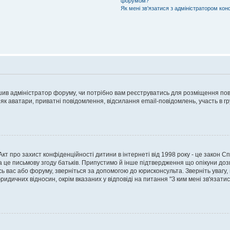
форумом?
Як мені зв'язатися з адміністратором кон
рішив адміністратор форуму, чи потрібно вам реєструватись для розміщення пов
 як аватари, приватні повідомлення, відсилання email-повідомлень, участь в груп
о Акт про захист конфіденційності дитини в інтернеті від 1998 року - це закон 
а це письмову згоду батьків. Припустимо й інше підтвердження що опікуни дозв
сь вас або форуму, зверніться за допомогою до юрисконсульта. Зверніть увагу,
ридичних відносин, окрім вказаних у відповіді на питання "З ким мені зв'язати