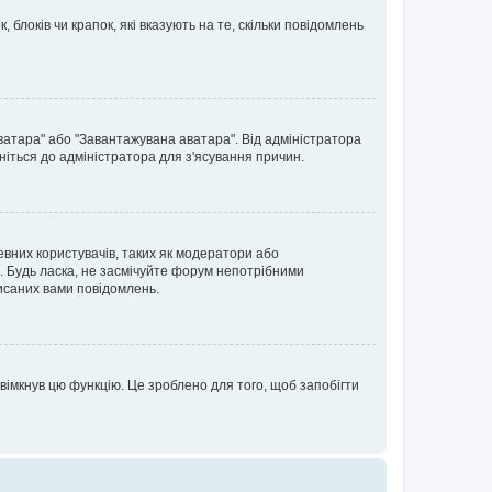
блоків чи крапок, які вказують на те, скільки повідомлень
ватара" або "Завантажувана аватара". Від адміністратора
ніться до адміністратора для з'ясування причин.
евних користувачів, таких як модератори або
. Будь ласка, не засмічуйте форум непотрібними
исаних вами повідомлень.
вімкнув цю функцію. Це зроблено для того, щоб запобігти