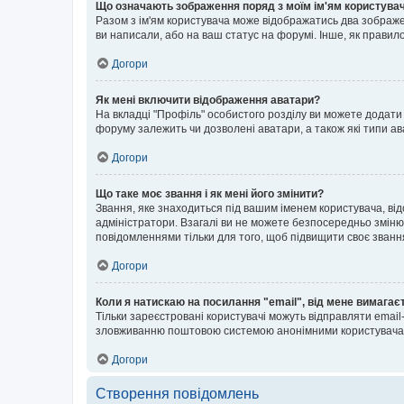
Що означають зображення поряд з моїм ім'ям користува
Разом з ім'ям користувача може відображатись два зображенн
ви написали, або на ваш статус на форумі. Інше, як правил
Догори
Як мені включити відображення аватари?
На вкладці "Профіль" особистого розділу ви можете додати 
форуму залежить чи дозволені аватари, а також які типи ав
Догори
Що таке моє звання і як мені його змінити?
Звання, яке знаходиться під вашим іменем користувача, від
адміністратори. Взагалі ви не можете безпосередньо зміню
повідомленнями тільки для того, щоб підвищити своє званн
Догори
Коли я натискаю на посилання "email", від мене вимагає
Тільки зареєстровані користувачі можуть відправляти emai
зловживанню поштовою системою анонімними користувача
Догори
Створення повідомлень