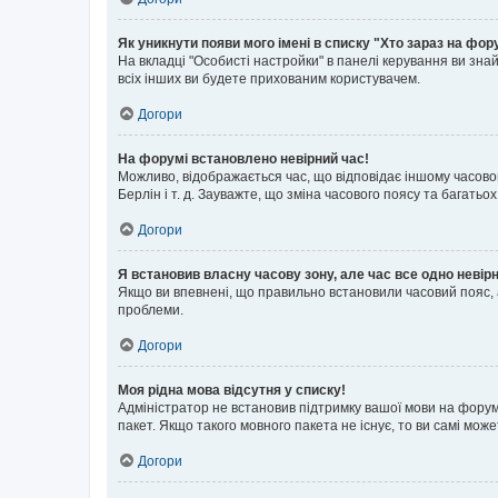
Як уникнути появи мого імені в списку "Хто зараз на фор
На вкладці "Особисті настройки" в панелі керування ви зн
всіх інших ви будете прихованим користувачем.
Догори
На форумі встановлено невірний час!
Можливо, відображається час, що відповідає іншому часовому
Берлін і т. д. Зауважте, що зміна часового поясу та бага
Догори
Я встановив власну часову зону, але час все одно невір
Якщо ви впевнені, що правильно встановили часовий пояс, 
проблеми.
Догори
Моя рідна мова відсутня у списку!
Адміністратор не встановив підтримку вашої мови на форум
пакет. Якщо такого мовного пакета не існує, то ви самі мо
Догори