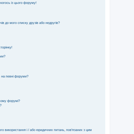
 когось із цього форуму!
ів до мого списку друзів або недругів?
торінку!
еми?
ь на певні форуми?
ьому форумі?
?
ого використання і / або юридичних питань, пов'язаних з цим