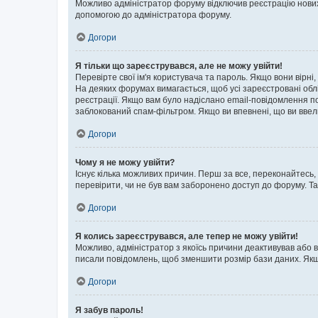
Можливо адміністратор форуму відключив реєстрацію нових к
допомогою до адміністратора форуму.
Догори
Я тільки що зареєструвався, але не можу увійти!
Перевірте свої ім'я користувача та пароль. Якщо вони вірні
На деяких форумах вимагається, щоб усі зареєстровані обл
реєстрації. Якщо вам було надіслано email-повідомлення п
заблокований спам-фільтром. Якщо ви впевнені, що ви ввел
Догори
Чому я не можу увійти?
Існує кілька можливих причин. Перш за все, переконайтесь,
перевірити, чи не був вам заборонено доступ до форуму. Т
Догори
Я колись зареєструвався, але тепер не можу увійти!
Можливо, адміністратор з якоїсь причини деактивував або в
писали повідомлень, щоб зменшити розмір бази даних. Якщо
Догори
Я забув пароль!