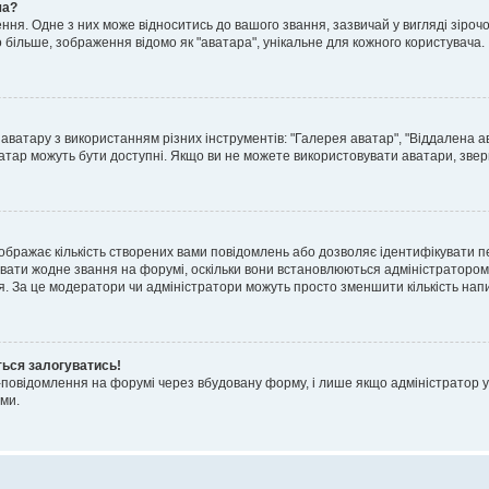
ча?
я. Одне з них може відноситись до вашого звання, зазвичай у вигляді зірочок, 
о більше, зображення відомо як "аватара", унікальне для кожного користувача.
аватару з використанням різних інструментів: "Галерея аватар", "Віддалена а
атар можуть бути доступні. Якщо ви не можете використовувати аватари, звер
ображає кількість створених вами повідомлень або дозволяє ідентифікувати п
вати жодне звання на форумі, оскільки вони встановлюються адміністратором
я. За це модератори чи адміністратори можуть просто зменшити кількість нап
ться залогуватись!
l-повідомлення на форумі через вбудовану форму, і лише якщо адміністратор у
ми.