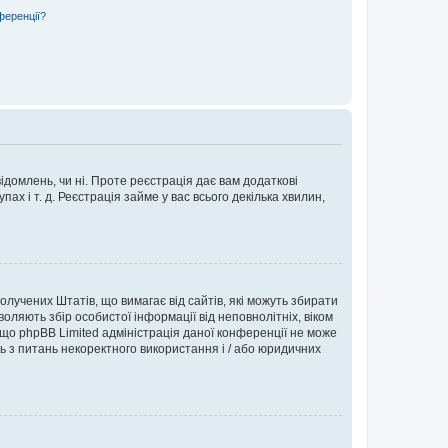
ференції?
ідомлень, чи ні. Проте реєстрація дає вам додаткові
ах і т. д. Реєстрація займе у вас всього декілька хвилин,
Сполучених Штатів, що вимагає від сайтів, які можуть збирати
оляють збір особистої інформації від неповнолітніх, віком
 що phpBB Limited адміністрація даної конференції не може
сь з питань некоректного використання і / або юридичних