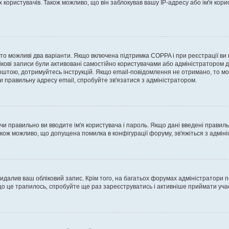
ористувачів. Також можливо, що він заблокував вашу IP-адресу або ім'я корис
, то можливі два варіанти. Якщо включена підтримка COPPA і при реєстрації ви
ікові записи були активовані самостійно користувачами або адміністратором д
оштою, дотримуйтесь інструкцій. Якщо email-повідомлення не отримано, то м
и правильну адресу email, спробуйте зв'язатися з адміністратором.
 чи правильно ви вводите ім'я користувача і пароль. Якщо дані введені правил
акож можливо, що допущена помилка в конфігурації форуму, зв'яжіться з адмі
идалив ваш обліковий запис. Крім того, на багатьох форумах адміністратори п
 це трапилось, спробуйте ще раз зареєструватись і активніше приймати участ