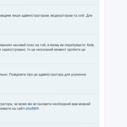
те видимі лише адміністраторам, модераторам та собі. Для
ваннях часовий пояс на той, в якому ви перебуваєте: Київ,
е зареєстровані, то це непоганий момент зробити це.
ильно. Повідомте про це адміністратора для усунення
тратора, чи може він встановити необхідний вам мовний
тримати на сайті
phpBB
®.