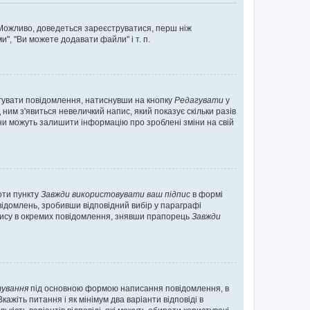
. Можливо, доведеться зареєструватися, перш ніж
", "Ви можете додавати файли" і т. п.
гувати повідомлення, натиснувши на кнопку
Редагувати
у
ним з'явиться невеличкий напис, який показує скільки разів
они можуть залишити інформацію про зроблені зміни на свій
оти пункту
Завжди використовувати ваш підпис
в формі
ідомлень, зробивши відповідний вибір у параграфі
пису в окремих повідомлення, знявши прапорець
Завжди
ування
під основною формою написання повідомлення, в
ажіть питання і як мінімум два варіанти відповіді в