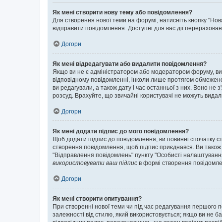
Як мені створити нову тему або повідомлення?
Для створення нової теми на форумі, натисніть кнопку "Нов
відправити повідомлення. Доступні для вас дії перерахован
Догори
Як мені відредагувати або видалити повідомлення?
Якщо ви не є адміністратором або модератором форуму, ви
відповідному повідомленні, інколи лише протягом обмеженог
ви редагували, а також дату і час останньої з них. Воно н
розсуд. Врахуйте, що звичайні користувачі не можуть видали
Догори
Як мені додати підпис до мого повідомлення?
Щоб додати підпис до повідомлення, ви повинні спочатку с
створення повідомлення, щоб підпис приєднався. Ви також
"Відправлення повідомлень" пункту "Особисті налаштуванн
використовувати ваш підпис
в формі створення повідомле
Догори
Як мені створити опитування?
При створенні нової теми чи під час редагування першого 
залежності від стилю, який використовується; якщо ви не ба