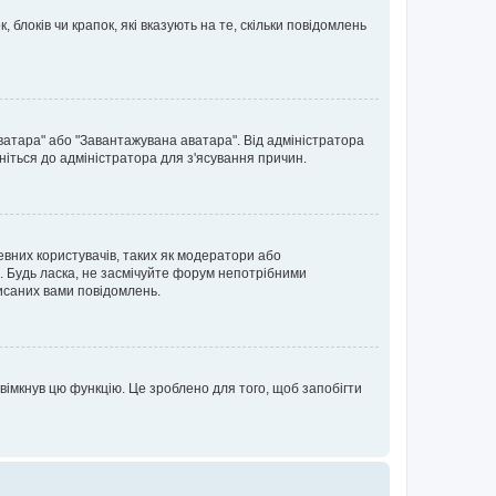
блоків чи крапок, які вказують на те, скільки повідомлень
ватара" або "Завантажувана аватара". Від адміністратора
ніться до адміністратора для з'ясування причин.
евних користувачів, таких як модератори або
. Будь ласка, не засмічуйте форум непотрібними
исаних вами повідомлень.
вімкнув цю функцію. Це зроблено для того, щоб запобігти