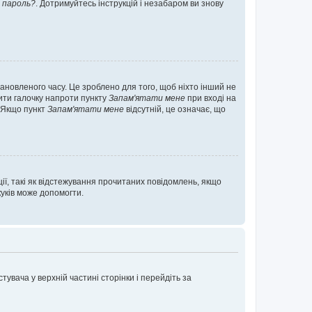
 пароль?
. Дотримуйтесь інструкцій і незабаром ви знову
ановленого часу. Це зроблено для того, щоб ніхто інший не
вити галочку напроти пункту
Запам'ятати мене
при вході на
. Якщо пункт
Запам'ятати мене
відсутній, це означає, що
ії, такі як відстежування прочитаних повідомлень, якщо
уків може допомогти.
увача у верхній частині сторінки і перейдіть за