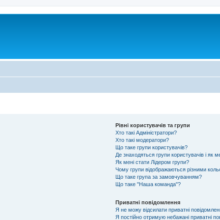
Рівні користувачів та групи
Хто такі Адміністратори?
Хто такі модератори?
Що таке групи користувачів?
Де знаходяться групи користувачів і як м
Як мені стати Лідером групи?
Чому групи відображаються різними кол
Що таке група за замовчуванням?
Що таке "Наша команда"?
Приватні повідомлення
Я не можу відсилати приватні повідомлен
Я постійно отримую небажані приватні по