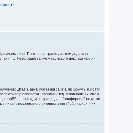
ференції?
ідомлень, чи ні. Проте реєстрація дає вам додаткові
ах і т. д. Реєстрація займе у вас всього декілька хвилин,
Сполучених Штатів, що вимагає від сайтів, які можуть збирати
оляють збір особистої інформації від неповнолітніх, віком
 що phpBB Limited адміністрація даної конференції не може
сь з питань некоректного використання і / або юридичних