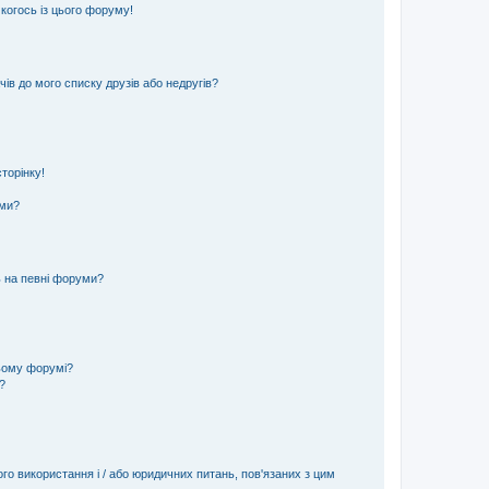
 когось із цього форуму!
ів до мого списку друзів або недругів?
торінку!
еми?
ь на певні форуми?
ьому форумі?
?
ого використання і / або юридичних питань, пов'язаних з цим