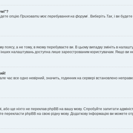
умі"?
айдете опцію
Приховати моє перебування на форумі
. Виберіть
Так
, і ви буде
 поясу, а не тому, в якому перебуваєте ви. В цьому випадку змініть в налашту
тьох інших налаштувань доступна лише зареєстрованим користувачам. Якщо ви н
ний!
але час все одно невірний, значить, годинник на сервері встановлено неправ
і, або ще ніхто не переклав phpBB на вашу мову. Спробуйте запитати адмініс
жете перекласти phpBB на свою рідну мову. Додаткову інформацію ви можете о