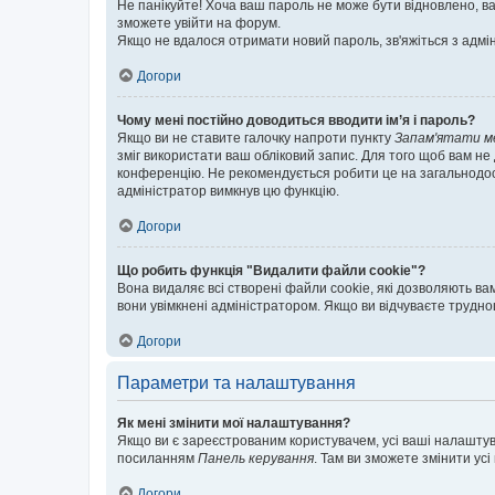
Не панікуйте! Хоча ваш пароль не може бути відновлено, ва
зможете увійти на форум.
Якщо не вдалося отримати новий пароль, зв'яжіться з адмі
Догори
Чому мені постійно доводиться вводити ім’я і пароль?
Якщо ви не ставите галочку напроти пункту
Запам'ятати м
зміг використати ваш обліковий запис. Для того щоб вам не
конференцію. Не рекомендується робити це на загальнодосту
адміністратор вимкнув цю функцію.
Догори
Що робить функція "Видалити файли cookie"?
Вона видаляє всі створені файли cookie, які дозволяють ва
вони увімкнені адміністратором. Якщо ви відчуваєте трудн
Догори
Параметри та налаштування
Як мені змінити мої налаштування?
Якщо ви є зареєстрованим користувачем, усі ваші налаштуван
посиланням
Панель керування
. Там ви зможете змінити ус
Догори