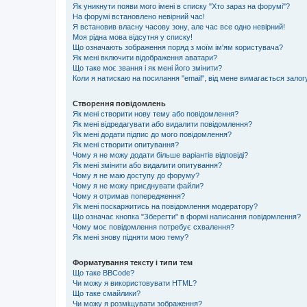
Як уникнути появи мого імені в списку "Хто зараз на форумі"?
На форумі встановлено невірний час!
Я встановив власну часову зону, але час все одно невірний!
Моя рідна мова відсутня у списку!
Що означають зображення поряд з моїм ім'ям користувача?
Як мені включити відображення аватари?
Що таке моє звання і як мені його змінити?
Коли я натискаю на посилання "email", від мене вимагається залог
Створення повідомлень
Як мені створити нову тему або повідомлення?
Як мені відредагувати або видалити повідомлення?
Як мені додати підпис до мого повідомлення?
Як мені створити опитування?
Чому я не можу додати більше варіантів відповіді?
Як мені змінити або видалити опитування?
Чому я не маю доступу до форуму?
Чому я не можу приєднувати файли?
Чому я отримав попередження?
Як мені поскаржитись на повідомлення модератору?
Що означає кнопка "Зберегти" в формі написання повідомлення?
Чому моє повідомлення потребує схвалення?
Як мені знову підняти мою тему?
Форматування тексту і типи тем
Що таке BBCode?
Чи можу я використовувати HTML?
Що таке смайлики?
Чи можу я розміщувати зображення?