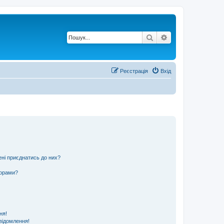
Пошук
Розширений по
Реєстрація
Вхід
ені приєднатись до них?
ьорами?
ня!
відомлення!