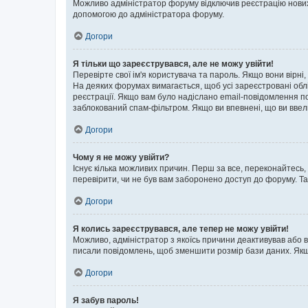
Можливо адміністратор форуму відключив реєстрацію нових к
допомогою до адміністратора форуму.
Догори
Я тільки що зареєструвався, але не можу увійти!
Перевірте свої ім'я користувача та пароль. Якщо вони вірні
На деяких форумах вимагається, щоб усі зареєстровані обл
реєстрації. Якщо вам було надіслано email-повідомлення п
заблокований спам-фільтром. Якщо ви впевнені, що ви ввел
Догори
Чому я не можу увійти?
Існує кілька можливих причин. Перш за все, переконайтесь,
перевірити, чи не був вам заборонено доступ до форуму. Т
Догори
Я колись зареєструвався, але тепер не можу увійти!
Можливо, адміністратор з якоїсь причини деактивував або в
писали повідомлень, щоб зменшити розмір бази даних. Якщо
Догори
Я забув пароль!