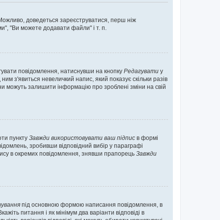
. Можливо, доведеться зареєструватися, перш ніж
", "Ви можете додавати файли" і т. п.
гувати повідомлення, натиснувши на кнопку
Редагувати
у
ним з'явиться невеличкий напис, який показує скільки разів
они можуть залишити інформацію про зроблені зміни на свій
оти пункту
Завжди використовувати ваш підпис
в формі
ідомлень, зробивши відповідний вибір у параграфі
пису в окремих повідомлення, знявши прапорець
Завжди
ування
під основною формою написання повідомлення, в
ажіть питання і як мінімум два варіанти відповіді в