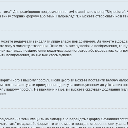
а тема". Для розміщення повідомлення в темі клацніть по кнопці "Відповісти"
і внизу сторінки форуму або теми. Наприклад: "Ви можете створювати нові теми
 можете редагувати і видаляти лише власні повідомлення. Ви можете відреда
о часу з моменту створення. Якщо хтось вже відповів на повідомлення, то під 
е з'явиться, якщо повідомлення редагував адміністратор або модератор, хоча в
ти повідомлення, на яке вже хтось відповів.
творити його в вашому профілі. Після цього ви можете поставити галочку напр
 можете налаштувати приєднання підпису за замовчуванням до усіх ваших пов
я" у вашому профілі. Незважаючи на це, ви зможете скасувати додавання під
ння.
повідомлення теми клацніть на вкладці або перейдіть в форму
Створити опит
чите такої вкладки або форми, то ви не маєте прав для створення опитувань. Вк