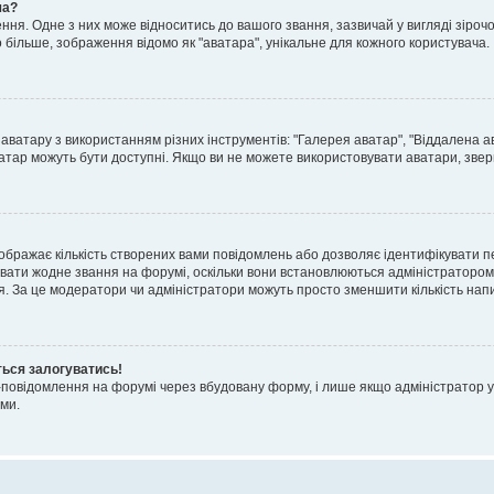
ча?
я. Одне з них може відноситись до вашого звання, зазвичай у вигляді зірочок, 
о більше, зображення відомо як "аватара", унікальне для кожного користувача.
аватару з використанням різних інструментів: "Галерея аватар", "Віддалена а
атар можуть бути доступні. Якщо ви не можете використовувати аватари, звер
ображає кількість створених вами повідомлень або дозволяє ідентифікувати п
вати жодне звання на форумі, оскільки вони встановлюються адміністратором
я. За це модератори чи адміністратори можуть просто зменшити кількість нап
ться залогуватись!
l-повідомлення на форумі через вбудовану форму, і лише якщо адміністратор у
ми.