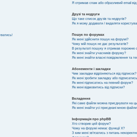
Я отримав спам або образливий email від
Друзі та недруги
Що таке список друзів та недругів?
Як я можу додавати / видаляти користувач
Пошук по форумах
уватись!
Як мені здійснити пошук на форумі?
Чому мій пошук не дає результатів?
В результаті пошуку я отримав порожню с
Як мені знайти учасників форуму?
Як мені знайти власні повідомлення та т
Абонементи і закладки
Чим закладки відрізняються від підписок?
Як мені зробити закладку або підписатис
Як мені підписатись на певний форум?
Як мені відмовитись від підписки?
Вкладення
Які саме файли можна приєднувати на ц
Як мені знайти усі приєднані мною файли
Інформація про phpBB
Хто створив цей форум?
Чому на форумі немає функції X?
З ким мені зв'язатись з питань некоректн