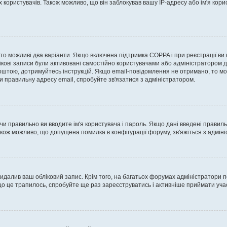
ористувачів. Також можливо, що він заблокував вашу IP-адресу або ім'я корис
, то можливі два варіанти. Якщо включена підтримка COPPA і при реєстрації ви
ікові записи були активовані самостійно користувачами або адміністратором д
оштою, дотримуйтесь інструкцій. Якщо email-повідомлення не отримано, то м
и правильну адресу email, спробуйте зв'язатися з адміністратором.
 чи правильно ви вводите ім'я користувача і пароль. Якщо дані введені правил
акож можливо, що допущена помилка в конфігурації форуму, зв'яжіться з адмі
идалив ваш обліковий запис. Крім того, на багатьох форумах адміністратори п
 це трапилось, спробуйте ще раз зареєструватись і активніше приймати участ