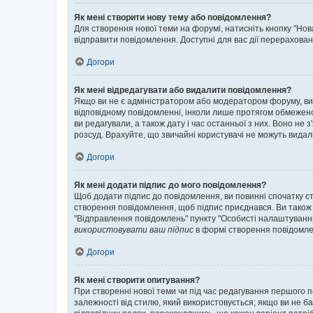
Як мені створити нову тему або повідомлення?
Для створення нової теми на форумі, натисніть кнопку "Нов
відправити повідомлення. Доступні для вас дії перерахован
Догори
Як мені відредагувати або видалити повідомлення?
Якщо ви не є адміністратором або модератором форуму, ви
відповідному повідомленні, інколи лише протягом обмеженог
ви редагували, а також дату і час останньої з них. Воно н
розсуд. Врахуйте, що звичайні користувачі не можуть видали
Догори
Як мені додати підпис до мого повідомлення?
Щоб додати підпис до повідомлення, ви повинні спочатку с
створення повідомлення, щоб підпис приєднався. Ви також
"Відправлення повідомлень" пункту "Особисті налаштуванн
використовувати ваш підпис
в формі створення повідомле
Догори
Як мені створити опитування?
При створенні нової теми чи під час редагування першого 
залежності від стилю, який використовується; якщо ви не ба