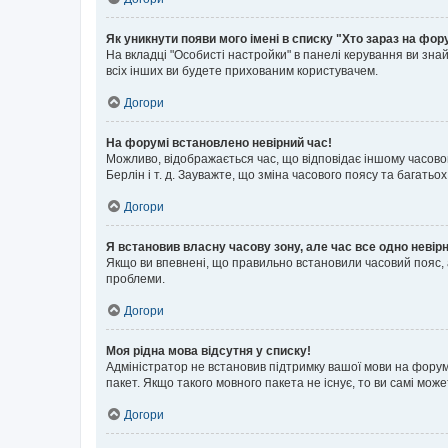
Як уникнути появи мого імені в списку "Хто зараз на фор
На вкладці "Особисті настройки" в панелі керування ви зн
всіх інших ви будете прихованим користувачем.
Догори
На форумі встановлено невірний час!
Можливо, відображається час, що відповідає іншому часовому
Берлін і т. д. Зауважте, що зміна часового поясу та бага
Догори
Я встановив власну часову зону, але час все одно невір
Якщо ви впевнені, що правильно встановили часовий пояс, 
проблеми.
Догори
Моя рідна мова відсутня у списку!
Адміністратор не встановив підтримку вашої мови на форум
пакет. Якщо такого мовного пакета не існує, то ви самі мо
Догори