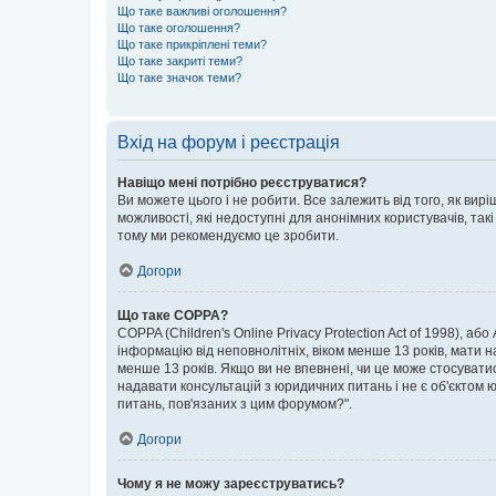
Що таке важливі оголошення?
Що таке оголошення?
Що таке прикріплені теми?
Що таке закриті теми?
Що таке значок теми?
Вхід на форум і реєстрація
Навіщо мені потрібно реєструватися?
Ви можете цього і не робити. Все залежить від того, як ви
можливості, які недоступні для анонімних користувачів, такі
тому ми рекомендуємо це зробити.
Догори
Що таке COPPA?
COPPA (Children's Online Privacy Protection Act of 1998), аб
інформацію від неповнолітніх, віком менше 13 років, мати н
менше 13 років. Якщо ви не впевнені, чи це може стосувати
надавати консультацій з юридичних питань і не є об'єктом ю
питань, пов'язаних з цим форумом?".
Догори
Чому я не можу зареєструватись?