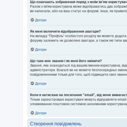
Що означають зображення поряд з моїм ім'ям користува
Разом з ім'ям користувача може відображатись два зображенн
ви написали, або на ваш статус на форумі. Інше, як правил
Догори
Як мені включити відображення аватари?
На вкладці "Профіль" особистого розділу ви можете додати 
форуму залежить чи дозволені аватари, а також які типи ав
Догори
Що таке моє звання і як мені його змінити?
Звання, яке знаходиться під вашим іменем користувача, від
адміністратори. Взагалі ви не можете безпосередньо зміню
повідомленнями тільки для того, щоб підвищити своє званн
Догори
Коли я натискаю на посилання "email", від мене вимагає
Тільки зареєстровані користувачі можуть відправляти emai
зловживанню поштовою системою анонімними користувача
Догори
Створення повідомлень