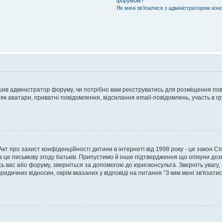
форумом?
Як мені зв'язатися з адміністратором кон
рішив адміністратор форуму, чи потрібно вам реєструватись для розміщення пов
 як аватари, приватні повідомлення, відсилання email-повідомлень, участь в груп
о Акт про захист конфіденційності дитини в інтернеті від 1998 року - це закон 
а це письмову згоду батьків. Припустимо й інше підтвердження що опікуни дозв
сь вас або форуму, зверніться за допомогою до юрисконсульта. Зверніть увагу,
ридичних відносин, окрім вказаних у відповіді на питання "З ким мені зв'язати