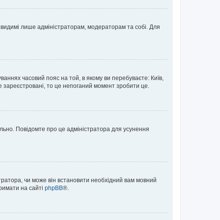
те видимі лише адміністраторам, модераторам та собі. Для
ваннях часовий пояс на той, в якому ви перебуваєте: Київ,
е зареєстровані, то це непоганий момент зробити це.
ильно. Повідомте про це адміністратора для усунення
тратора, чи може він встановити необхідний вам мовний
тримати на сайті
phpBB
®.