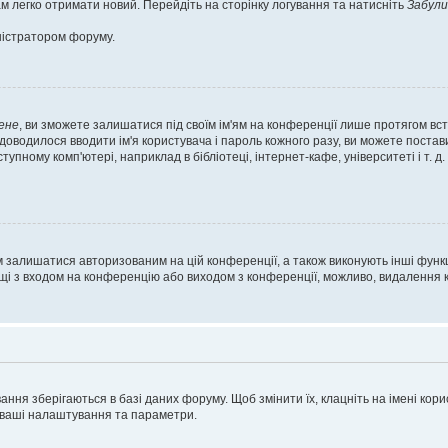
м легко отримати новий. Перейдіть на сторінку логування та натисніть
Забули
ністратором форуму.
ене
, ви зможете залишатися під своїм ім'ям на конференції лише протягом вст
 доводилося вводити ім'я користувача і пароль кожного разу, ви можете поста
пному комп'ютері, наприклад в бібліотеці, інтернет-кафе, університеті і т. д
м залишатися авторизованим на цій конференції, а також виконують інші функц
ощі з входом на конференцію або виходом з конференції, можливо, видалення к
ня зберігаються в базі даних форуму. Щоб змінити їх, клацніть на імені корист
і ваші налаштування та параметри.