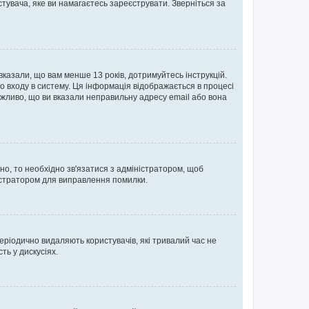
тувача, яке ви намагаєтесь зареєструвати. Зверніться за
 вказали, що вам менше 13 років, дотримуйтесь інструкцій.
о входу в систему. Ця інформація відображається в процесі
ожливо, що ви вказали неправильну адресу email або вона
ьно, то необхідно зв'язатися з адміністратором, щоб
ністратором для виправлення помилки.
еріодично видаляють користувачів, які тривалий час не
ь у дискусіях.