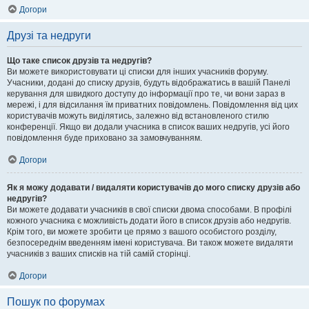
Догори
Друзі та недруги
Що таке список друзів та недругів?
Ви можете використовувати ці списки для інших учасників форуму.
Учасники, додані до списку друзів, будуть відображатись в вашій Панелі
керування для швидкого доступу до інформації про те, чи вони зараз в
мережі, і для відсилання їм приватних повідомлень. Повідомлення від цих
користувачів можуть виділятись, залежно від встановленого стилю
конференції. Якщо ви додали учасника в список ваших недругів, усі його
повідомлення буде приховано за замовчуванням.
Догори
Як я можу додавати / видаляти користувачів до мого списку друзів або
недругів?
Ви можете додавати учасників в свої списки двома способами. В профілі
кожного учасника є можливість додати його в список друзів або недругів.
Крім того, ви можете зробити це прямо з вашого особистого розділу,
безпосереднім введенням імені користувача. Ви також можете видаляти
учасників з ваших списків на тій самій сторінці.
Догори
Пошук по форумах