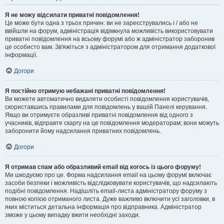
Я не можу відсилати приватні повідомлення!
Це може бути одна з трьох причин: ви не зареєструвались і / або не
ввійшли на форум, адміністрація відімкнула можливість використовувати
приватні повідомлення на всьому форумі або ж адміністратор заборонив
це особисто вам. Зв'яжіться з адміністратором для отримання додаткової
інформації.
Догори
Я постійно отримую небажані приватні повідомлення!
Ви можете автоматично видаляти особисті повідомлення користувачів,
скориставшись правилами для повідомлень у вашій Панелі керування.
Якщо ви отримуєте образливі приватні повідомлення від одного з
учасників, відправте скаргу на це повідомлення модераторам; вони можуть
заборонити йому надсилання приватних повідомлень.
Догори
Я отримав спам або образливий email від когось із цього форуму!
Ми шкодуємо про це. Форма надсилання email на цьому форумі включає
засоби безпеки і можливість відслідковувати користувачів, що надсилають
подібні повідомлення. Надішліть email-листа адміністратору форуму з
повною копією отриманого листа. Дуже важливо включити усі заголовки, в
яких міститься детальна інформація про відправника. Адміністратор
зможе у цьому випадку вжити необхідні заходи.