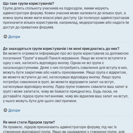
Що таке групи користувачів?
Групи ділять спільноту учасників на підрозділи, якими керують
адміністратори форуму. Кожен учасник може належати до кількох груп, а
кожна група може мати власні рівні доступу. Це полегшує адміністраторам
призначити кількох користувачів, наприклад, модераторами або надати їм
доступ до приватних форумів.
Догори
Де знаходяться групи користувачів і як мені приєднатись до них?
Ви можете отримати інформацію про всі групи користувачів за допомогою
посилання "Групи" в вашій Панелі керування. Якщо ви хочете вступити в
одну з них, натисніть відповідну кнопку. Однак не всі групи є
загальнодоступними. Деякі з них потребують схвалення для вступу в них,
можуть бути закритими або навіть прихованими. Якщо група є відкритою,
ви можете вступити до неї, натиснувши відповідну кнопку. Якщо група
потребує схвалення в групі, ви можете відправити запит на вступ,
натиснувши відповідну кнопку. Лідер групи повинен схвалити ваш запит в
групі і може запитати, чому ви бажаєте приєднатись. Будь ласка, не
діставайте лідера групи питаннями, чому він відхилив ваш запит на вступ,
у нього можуть бути для цього свої причини.
Догори
Як мені стати Лідером групи?
Як правило, лідерів призначають адміністратори форуму, під час їх
створення відповідної групи. Якщо ви зацікавлені у створенні групи, для