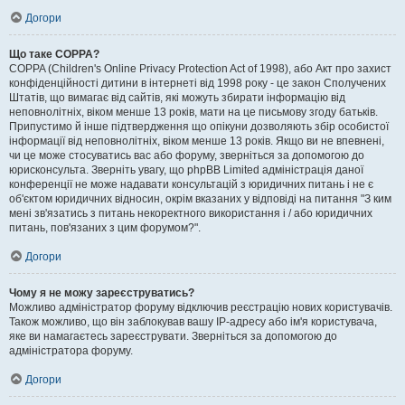
Догори
Що таке COPPA?
COPPA (Children's Online Privacy Protection Act of 1998), або Акт про захист
конфіденційності дитини в інтернеті від 1998 року - це закон Сполучених
Штатів, що вимагає від сайтів, які можуть збирати інформацію від
неповнолітніх, віком менше 13 років, мати на це письмову згоду батьків.
Припустимо й інше підтвердження що опікуни дозволяють збір особистої
інформації від неповнолітніх, віком менше 13 років. Якщо ви не впевнені,
чи це може стосуватись вас або форуму, зверніться за допомогою до
юрисконсульта. Зверніть увагу, що phpBB Limited адміністрація даної
конференції не може надавати консультацій з юридичних питань і не є
об'єктом юридичних відносин, окрім вказаних у відповіді на питання "З ким
мені зв'язатись з питань некоректного використання і / або юридичних
питань, пов'язаних з цим форумом?".
Догори
Чому я не можу зареєструватись?
Можливо адміністратор форуму відключив реєстрацію нових користувачів.
Також можливо, що він заблокував вашу IP-адресу або ім'я користувача,
яке ви намагаєтесь зареєструвати. Зверніться за допомогою до
адміністратора форуму.
Догори