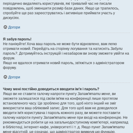
періодично видаляють користувачів, які тривалий час не писали
повідомлень, щоб зменшити розмір бази даних. Якщо це трапилось,
спробуйте ще раз зареєструватись і активніше приймати участь у
дискусіях.
Догори
Я забув пароль!
Не панікуйте! Хоча ваш пароль не може бути відновлено, вам легко
отримати новий. Перейдіть на сторінку логування та натисніть
Забули
пароль?
. Дотримуйтесь інструкцій і незабаром ви знову зможете увійти на
форум.
Якщо не вдалося отримати новий пароль, зв'яжіться з адміністратором
форуму.
Догори
Чому мені постійно доводиться вводити ім’я і пароль?
Якщо ви не ставите галочку напроти пункту
Запам'ятати мене
, ви
зможете залишатися під своїм ім'ям на конференції лише протягом
встановленого часу. Це зроблено для того, щоб ніхто інший не зміг
використати ваш обліковий запис. Для того щоб вам не доводилося
вводити ім'я користувача і пароль кожного разу, ви можете поставити
галочку напроти пункту
Запам'ятати мене
при вході на конференцію. Не
рекомендується робити це на загальнодоступному комп'ютері, наприклад
в бібліотеці, інтернет-кафе, університеті і т. д. Якщо пункт
Запам'ятати
мене
відсутній, це означає, що адміністратор вимкнув цю функцію.