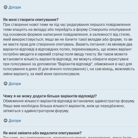
Догори
Як мені створити опитування?
При створенні нової теми чи під час редагування першого повідомлення
теми клацніть на вкладці або перейдіть в форму
Створити опитування
під основною формою написання повідомлення, в залежності від стилю,
який використовується; якщо ви не бачите такої вкладки або форми, то ви
не маєте прав для створення опитувань. Вкажіть питання і як мінімум два
варіанти відповіді в відповідних полях, переконавшись, що кожен варіант
потрібно вводити в окремій стрічці поля вводу тексту. Ви також можете
встановити кількість варіантів відповіді, які можуть обирати користувачі
при голосуванні за допомогою "Варіантів відповіді", обмеження в часі для
голосування в днях (0 для вічного голосування) і, на сам кінець, можливість
зміни варіанту, за який вони проголосували.
Догори
Чому я не можу додати більше варіантів відповіді?
Обмеження кількості варіантів відповіді встановлює адміністратор форуму.
Якщо вам необхідна більша кількості варіантів, аніж це передбачено,
зв'яжіться з адміністратором форуму.
Догори
Як мені змінити або видалити опитування?