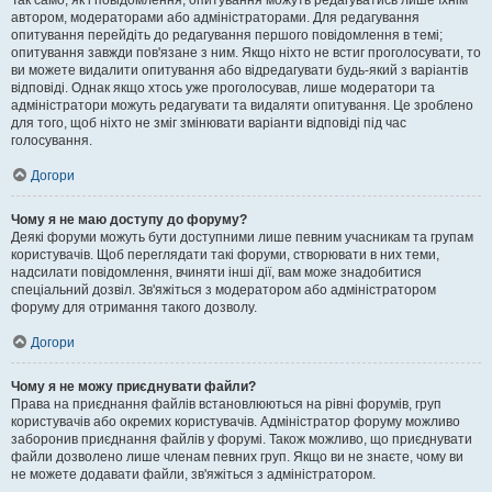
Так само, як і повідомлення, опитування можуть редагуватись лише їхнім
автором, модераторами або адміністраторами. Для редагування
опитування перейдіть до редагування першого повідомлення в темі;
опитування завжди пов'язане з ним. Якщо ніхто не встиг проголосувати, то
ви можете видалити опитування або відредагувати будь-який з варіантів
відповіді. Однак якщо хтось уже проголосував, лише модератори та
адміністратори можуть редагувати та видаляти опитування. Це зроблено
для того, щоб ніхто не зміг змінювати варіанти відповіді під час
голосування.
Догори
Чому я не маю доступу до форуму?
Деякі форуми можуть бути доступними лише певним учасникам та групам
користувачів. Щоб переглядати такі форуми, створювати в них теми,
надсилати повідомлення, вчиняти інші дії, вам може знадобитися
спеціальний дозвіл. Зв'яжіться з модератором або адміністратором
форуму для отримання такого дозволу.
Догори
Чому я не можу приєднувати файли?
Права на приєднання файлів встановлюються на рівні форумів, груп
користувачів або окремих користувачів. Адміністратор форуму можливо
заборонив приєднання файлів у форумі. Також можливо, що приєднувати
файли дозволено лише членам певних груп. Якщо ви не знаєте, чому ви
не можете додавати файли, зв'яжіться з адміністратором.