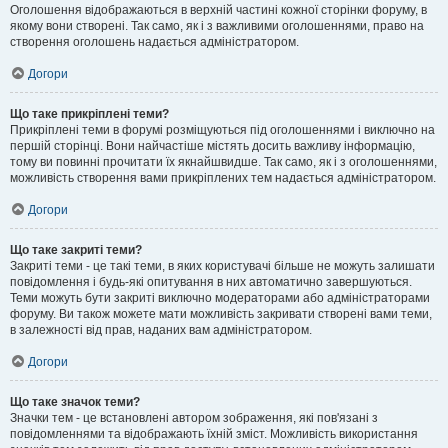
Оголошення відображаються в верхній частині кожної сторінки форуму, в
якому вони створені. Так само, як і з важливими оголошеннями, право на
створення оголошень надається адміністратором.
Догори
Що таке прикріплені теми?
Прикріплені теми в форумі розміщуються під оголошеннями і виключно на
першій сторінці. Вони найчастіше містять досить важливу інформацію,
тому ви повинні прочитати їх якнайшвидше. Так само, як і з оголошеннями,
можливість створення вами прикріплених тем надається адміністратором.
Догори
Що таке закриті теми?
Закриті теми - це такі теми, в яких користувачі більше не можуть залишати
повідомлення і будь-які опитування в них автоматично завершуються.
Теми можуть бути закриті виключно модераторами або адміністраторами
форуму. Ви також можете мати можливість закривати створені вами теми,
в залежності від прав, наданих вам адміністратором.
Догори
Що таке значок теми?
Значки тем - це встановлені автором зображення, які пов'язані з
повідомленнями та відображають їхній зміст. Можливість використання