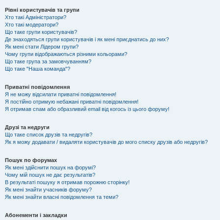
Рівні користувачів та групи
Хто такі Адміністратори?
Хто такі модератори?
Що таке групи користувачів?
Де знаходяться групи користувачів і як мені приєднатись до них?
Як мені стати Лідером групи?
Чому групи відображаються різними кольорами?
Що таке група за замовчуванням?
Що таке "Наша команда"?
Приватні повідомлення
Я не можу відсилати приватні повідомлення!
Я постійно отримую небажані приватні повідомлення!
Я отримав спам або образливий email від когось із цього форуму!
Друзі та недруги
Що таке список друзів та недругів?
Як я можу додавати / видаляти користувачів до мого списку друзів або недругів?
Пошук по форумах
Як мені здійснити пошук на форумі?
Чому мій пошук не дає результатів?
В результаті пошуку я отримав порожню сторінку!
Як мені знайти учасників форуму?
Як мені знайти власні повідомлення та теми?
Абонементи і закладки