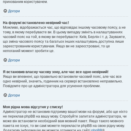
прихованим користувачем.
Догори
На форумі встановлено невірний час!
Можливо, відображається час, що відповідає іншому часовому поясу, а не
тому, в якому перебуваєте ви. В цьому випадку змініть в налаштуваннях
часовий пояс на той, в якому ви перебуваєте: Київ, Берлін і т. д. Зауважте,
що зміна часового поясу та багатьох інших налаштувань доступна лише
зареєстрованим користувачам. Якщо ви не зареєстровані, то це
непоганий момент зробити це.
Догори
Я встановив власну часову зону, але час все одно невірний!
Якщо ви впевнені, що правильно встановили часовий пояс, але час все
одно невірний, значить, годинник на сервері встановлено неправильно.
Повідомте про це адміністратора для усунення проблеми.
Догори
Моя рідна мова відсутня у списку!
Адміністратор не встановив підтримку вашої мови на форумі, або ще ніхто
не переклав phpBB на вашу мову. Спробуйте запитати адміністратора, чи
може він встановити необхідний вам мовний пакет. Якщо такого мовного
пакета не існує, то ви самі можете перекласти phpBB на свою рідну мову.
Додаткову інформацію ви можете отримати на сайті
phpBB
®.