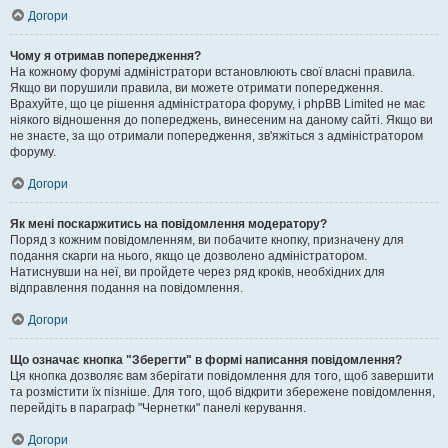
Догори
Чому я отримав попередження?
На кожному форумі адміністратори встановлюють свої власні правила.
Якщо ви порушили правила, ви можете отримати попередження.
Врахуйте, що це рішення адміністратора форуму, і phpBB Limited не має
ніякого відношення до попереджень, винесеним на даному сайті. Якщо ви
не знаєте, за що отримали попередження, зв'яжіться з адміністратором
форуму.
Догори
Як мені поскаржитись на повідомлення модератору?
Поряд з кожним повідомленням, ви побачите кнопку, призначену для
подання скарги на нього, якщо це дозволено адміністратором.
Натиснувши на неї, ви пройдете через ряд кроків, необхідних для
відправлення подання на повідомлення.
Догори
Що означає кнопка "Зберегти" в формі написання повідомлення?
Ця кнопка дозволяє вам зберігати повідомлення для того, щоб завершити
та розмістити їх пізніше. Для того, щоб відкрити збережене повідомлення,
перейдіть в параграф "Чернетки" панелі керування.
Догори