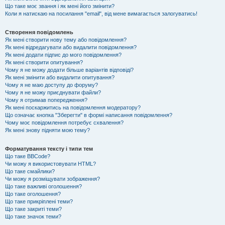
Що таке моє звання і як мені його змінити?
Коли я натискаю на посилання "email", від мене вимагається залогуватись!
Створення повідомлень
Як мені створити нову тему або повідомлення?
Як мені відредагувати або видалити повідомлення?
Як мені додати підпис до мого повідомлення?
Як мені створити опитування?
Чому я не можу додати більше варіантів відповіді?
Як мені змінити або видалити опитування?
Чому я не маю доступу до форуму?
Чому я не можу приєднувати файли?
Чому я отримав попередження?
Як мені поскаржитись на повідомлення модератору?
Що означає кнопка "Зберегти" в формі написання повідомлення?
Чому моє повідомлення потребує схвалення?
Як мені знову підняти мою тему?
Форматування тексту і типи тем
Що таке BBCode?
Чи можу я використовувати HTML?
Що таке смайлики?
Чи можу я розміщувати зображення?
Що таке важливі оголошення?
Що таке оголошення?
Що таке прикріплені теми?
Що таке закриті теми?
Що таке значок теми?