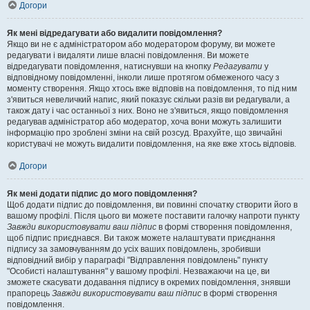
Догори
Як мені відредагувати або видалити повідомлення?
Якщо ви не є адміністратором або модератором форуму, ви можете
редагувати і видаляти лише власні повідомлення. Ви можете
відредагувати повідомлення, натиснувши на кнопку
Редагувати
у
відповідному повідомленні, інколи лише протягом обмеженого часу з
моменту створення. Якщо хтось вже відповів на повідомлення, то під ним
з'явиться невеличкий напис, який показує скільки разів ви редагували, а
також дату і час останньої з них. Воно не з'явиться, якщо повідомлення
редагував адміністратор або модератор, хоча вони можуть залишити
інформацію про зроблені зміни на свій розсуд. Врахуйте, що звичайні
користувачі не можуть видалити повідомлення, на яке вже хтось відповів.
Догори
Як мені додати підпис до мого повідомлення?
Щоб додати підпис до повідомлення, ви повинні спочатку створити його в
вашому профілі. Після цього ви можете поставити галочку напроти пункту
Завжди використовувати ваш підпис
в формі створення повідомлення,
щоб підпис приєднався. Ви також можете налаштувати приєднання
підпису за замовчуванням до усіх ваших повідомлень, зробивши
відповідний вибір у параграфі "Відправлення повідомлень" пункту
"Особисті налаштування" у вашому профілі. Незважаючи на це, ви
зможете скасувати додавання підпису в окремих повідомлення, знявши
прапорець
Завжди використовувати ваш підпис
в формі створення
повідомлення.