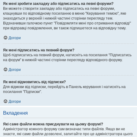
Як мені зробити закладку або підписатись на певні форуми?
Ви можете створити закладку або підписатись на певні форуми,
клацнувши по відповідному посиланню в меню "Керування темою", яке
знаходиться у верхній і нижній частині сторінки перегляду тем.
Відзначивши галочкою пункт "Повідомляти мені про отримання відповіді"
при відправці повідомлення, ви також підпишетеся на відповідну тему.
Догори
Як мені підписатись на певний форум?
Щоб підписатись на певний форум, натисніть на посилання "Підписатись
на форум" в нижній частині сторінки перегляду відповідного форуму.
Догори
Як мені відмовитись від підписки?
Для відмови від підписки, перейдіть в Панель керування і натисніть на
посилання "Підписки".
Догори
Вкладення
Які саме файли можна приєднувати на цьому форумі?
Адміністратор кожного форуму сам визначає типи файлів. Якщо ви не
знаєте, які саме файли дозволені, запитайте про це адміністратора цього