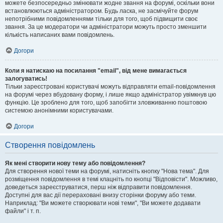
можете безпосередньо змінювати жодне звання на форумі, оскільки вони
встановлюються адміністратором. Будь ласка, не засмічуйте форум
непотрібними повідомленнями тільки для того, щоб підвищити своє
звання. За це модератори чи адміністратори можуть просто зменшити
кількість написаних вами повідомлень.
Догори
Коли я натискаю на посилання "email", від мене вимагається
залогуватись!
Тільки зареєстровані користувачі можуть відправляти email-повідомлення
на форумі через вбудовану форму, і лише якщо адміністратор увімкнув цю
функцію. Це зроблено для того, щоб запобігти зловживанню поштовою
системою анонімними користувачами.
Догори
Створення повідомлень
Як мені створити нову тему або повідомлення?
Для створення нової теми на форумі, натисніть кнопку "Нова тема". Для
розміщення повідомлення в темі клацніть по кнопці "Відповісти". Можливо,
доведеться зареєструватися, перш ніж відправити повідомлення.
Доступні для вас дії перераховані внизу сторінки форуму або теми.
Наприклад: "Ви можете створювати нові теми", "Ви можете додавати
файли" і т. п.