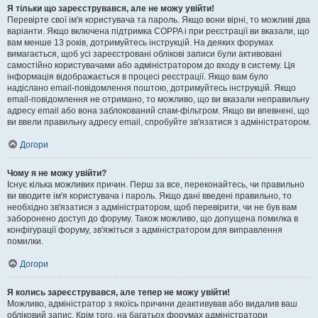
Я тільки що зареєструвався, але не можу увійти!
Перевірте свої ім'я користувача та пароль. Якщо вони вірні, то можливі два
варіанти. Якщо включена підтримка COPPA і при реєстрації ви вказали, що
вам менше 13 років, дотримуйтесь інструкцій. На деяких форумах
вимагається, щоб усі зареєстровані облікові записи були активовані
самостійно користувачами або адміністратором до входу в систему. Ця
інформація відображається в процесі реєстрації. Якщо вам було
надіслано email-повідомлення поштою, дотримуйтесь інструкцій. Якщо
email-повідомлення не отримано, то можливо, що ви вказали неправильну
адресу email або вона заблокований спам-фільтром. Якщо ви впевнені, що
ви ввели правильну адресу email, спробуйте зв'язатися з адміністратором.
Догори
Чому я не можу увійти?
Існує кілька можливих причин. Перш за все, переконайтесь, чи правильно
ви вводите ім'я користувача і пароль. Якщо дані введені правильно, то
необхідно зв'язатися з адміністратором, щоб перевірити, чи не був вам
заборонено доступ до форуму. Також можливо, що допущена помилка в
конфігурації форуму, зв'яжіться з адміністратором для виправлення
помилки.
Догори
Я колись зареєструвався, але тепер не можу увійти!
Можливо, адміністратор з якоїсь причини деактивував або видалив ваш
обліковий запис. Крім того, на багатьох форумах адміністратори