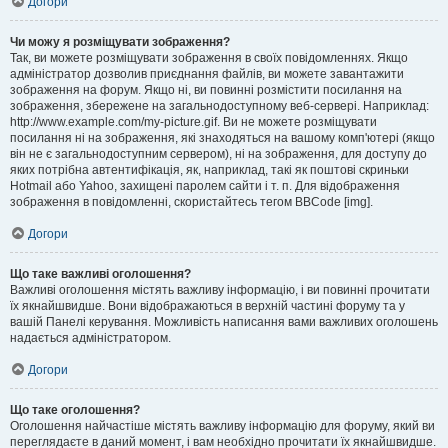
Догори
Чи можу я розміщувати зображення?
Так, ви можете розміщувати зображення в своїх повідомленнях. Якщо
адміністратор дозволив приєднання файлів, ви можете завантажити
зображення на форум. Якщо ні, ви повинні розмістити посилання на
зображення, збережене на загальнодоступному веб-сервері. Наприклад:
http://www.example.com/my-picture.gif. Ви не можете розміщувати
посилання ні на зображення, які знаходяться на вашому комп'ютері (якщо
він не є загальнодоступним сервером), ні на зображення, для доступу до
яких потрібна автентифікація, як, наприклад, такі як поштові скриньки
Hotmail або Yahoo, захищені паролем сайти і т. п. Для відображення
зображення в повідомленні, скористайтесь тегом BBCode [img].
Догори
Що таке важливі оголошення?
Важливі оголошення містять важливу інформацію, і ви повинні прочитати
їх якнайшвидше. Вони відображаються в верхній частині форуму та у
вашій Панелі керування. Можливість написання вами важливих оголошень
надається адміністратором.
Догори
Що таке оголошення?
Оголошення найчастіше містять важливу інформацію для форуму, який ви
переглядаєте в даний момент, і вам необхідно прочитати їх якнайшвидше.