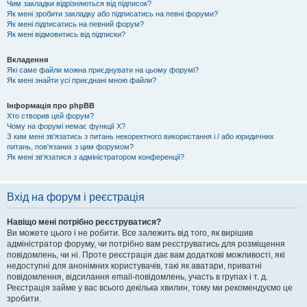
Чим закладки відрізняються від підписок?
Як мені зробити закладку або підписатись на певні форуми?
Як мені підписатись на певний форум?
Як мені відмовитись від підписки?
Вкладення
Які саме файли можна приєднувати на цьому форумі?
Як мені знайти усі приєднані мною файли?
Інформація про phpBB
Хто створив цей форум?
Чому на форумі немає функції X?
З ким мені зв'язатись з питань некоректного використання і / або юридичних
питань, пов'язаних з цим форумом?
Як мені зв'язатися з адміністратором конференції?
Вхід на форум і реєстрація
Навіщо мені потрібно реєструватися?
Ви можете цього і не робити. Все залежить від того, як вирішив
адміністратор форуму, чи потрібно вам реєструватись для розміщення
повідомлень, чи ні. Проте реєстрація дає вам додаткові можливості, які
недоступні для анонімних користувачів, такі як аватари, приватні
повідомлення, відсилання email-повідомлень, участь в групах і т. д.
Реєстрація займе у вас всього декілька хвилин, тому ми рекомендуємо це
зробити.