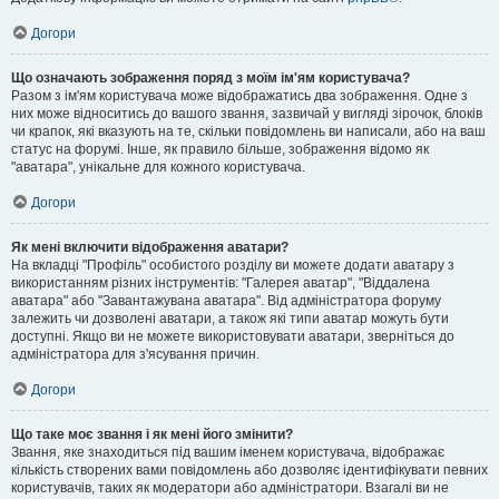
Догори
Що означають зображення поряд з моїм ім'ям користувача?
Разом з ім'ям користувача може відображатись два зображення. Одне з
них може відноситись до вашого звання, зазвичай у вигляді зірочок, блоків
чи крапок, які вказують на те, скільки повідомлень ви написали, або на ваш
статус на форумі. Інше, як правило більше, зображення відомо як
"аватара", унікальне для кожного користувача.
Догори
Як мені включити відображення аватари?
На вкладці "Профіль" особистого розділу ви можете додати аватару з
використанням різних інструментів: "Галерея аватар", "Віддалена
аватара" або "Завантажувана аватара". Від адміністратора форуму
залежить чи дозволені аватари, а також які типи аватар можуть бути
доступні. Якщо ви не можете використовувати аватари, зверніться до
адміністратора для з'ясування причин.
Догори
Що таке моє звання і як мені його змінити?
Звання, яке знаходиться під вашим іменем користувача, відображає
кількість створених вами повідомлень або дозволяє ідентифікувати певних
користувачів, таких як модератори або адміністратори. Взагалі ви не