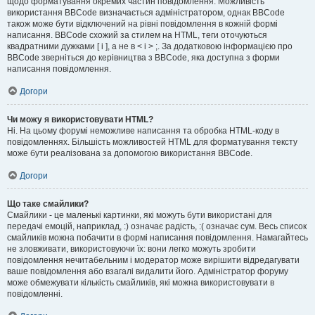
щодо форматування окремих частин повідомлення. Можливість
використання BBCode визначається адміністратором, однак BBCode
також може бути відключений на рівні повідомлення в кожній формі
написання. BBCode схожий за стилем на HTML, теги оточуються
квадратними дужками [ і ], а не в < і > ;. За додатковою інформацією про
BBCode зверніться до керівництва з BBCode, яка доступна з форми
написання повідомлення.
Догори
Чи можу я використовувати HTML?
Ні. На цьому форумі неможливе написання та обробка HTML-коду в
повідомленнях. Більшість можливостей HTML для форматування тексту
може бути реалізована за допомогою використання BBCode.
Догори
Що таке смайлики?
Смайлики - це маленькі картинки, які можуть бути використані для
передачі емоцій, наприклад, :) означає радість, :( означає сум. Весь список
смайликів можна побачити в формі написання повідомлення. Намагайтесь
не зловживати, використовуючи їх: вони легко можуть зробити
повідомлення нечитабельним і модератор може вирішити відредагувати
ваше повідомлення або взагалі видалити його. Адміністратор форуму
може обмежувати кількість смайликів, які можна використовувати в
повідомленні.