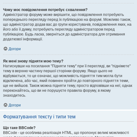
Чому моє повідомлення потребує схвалення?
Адміністратор форуму може вирішити, що повідомлення потребують
попереднього перегляду перед їх публікацією на форумі. Можливо також,
що адміністратор додав вас до групи користувачів, повідомлення яких, на
його або її думку, потребують перегляду адміністратором перед
публікацією. Будь ласка, зверніться до адміністратора для отримання
додаткової інформації.
Догори
Як мені знову підняти мою тему?
Натиснувши на посилання "Підняти тему" при її перегляді, ви "піднімете"
тему в верхню частину першої сторінки форуму. Якщо цього не
відбувається, то це означає, що можливість підняття тим могла бути
відключена, або час, який повинен пройти до повторного підняття теми,
ще не вийшов. Також можна підняти тему, просто відповівши на неї, однак
переконайтесь, що ви не порушуєте правила форуму, в якому
знаходитесь.
Догори
Форматування тексту і типи тем
Що таке BBCode?
BBCode - це особлива реалізація HTML, що пропонує великі можливості