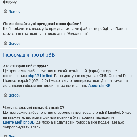
форуму.
Догори
Як мені знайти усі приєднані мною файли?
Щоб побачити список усіх приєднаних вами файлів, перейдіть в Панель
керування і натисніть на посилання "Вкладення".
Догори
Інформація про phpBB
Хто створив цей форум?
Це програмне забезпечення (в своїй незміненій формі) створене і
поширюється
phpBB Limited
. Воно доступне на умовах GNU General Public
Licence, версії 2 (GPL-2.0) і може вільно поширюватися. Для отримання
додаткової інформації перейдіть за посиланням
About phpBB
.
Догори
Чому на форумі немає функції X?
Це програмне забезпечення створене і ліцензоване phpBB Limited. Якщо
ви вважаєте, що якась функція повинна бути додана, відвідайте
Центр ідей phpBB
, де можна віддати свій голос за вже подані ідеї або
запропонувати власні.