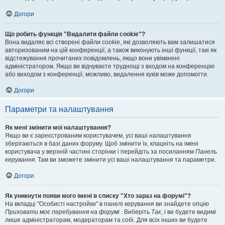
Догори
Що робить функція "Видалити файли cookie"?
Вона видаляє всі створені файли cookie, які дозволяють вам залишатися
авторизованим на цій конференції, а також виконують інші функції, такі як
відстежування прочитаних повідомлень, якщо вони увімкнені
адміністратором. Якщо ви відчуваєте труднощі з входом на конференцію
або виходом з конференції, можливо, видалення куків може допомогти.
Догори
Параметри та налаштування
Як мені змінити мої налаштування?
Якщо ви є зареєстрованим користувачем, усі ваші налаштування
зберігаються в базі даних форуму. Щоб змінити їх, клацніть на імені
користувача у верхній частині сторінки і перейдіть за посиланням
Панель
керування
. Там ви зможете змінити усі ваші налаштування та параметри.
Догори
Як уникнути появи мого імені в списку "Хто зараз на форумі"?
На вкладці "Особисті настройки" в панелі керування ви знайдете опцію
Приховати моє перебування на форумі
. Виберіть
Так
, і ви будете видимі
лише адміністраторам, модераторам та собі. Для всіх інших ви будете