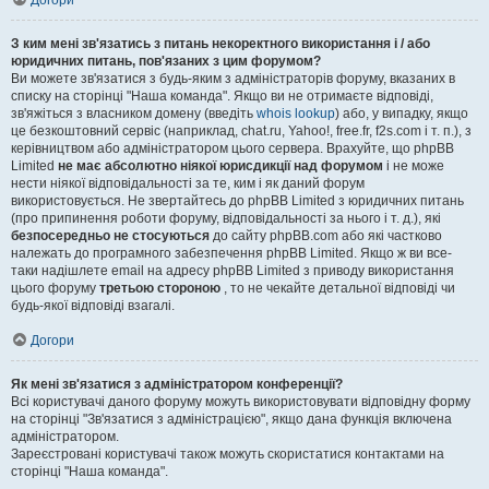
Догори
З ким мені зв'язатись з питань некоректного використання і / або
юридичних питань, пов'язаних з цим форумом?
Ви можете зв'язатися з будь-яким з адміністраторів форуму, вказаних в
списку на сторінці "Наша команда". Якщо ви не отримаєте відповіді,
зв'яжіться з власником домену (введіть
whois lookup
) або, у випадку, якщо
це безкоштовний сервіс (наприклад, chat.ru, Yahoo!, free.fr, f2s.com і т. п.), з
керівництвом або адміністратором цього сервера. Врахуйте, що phpBB
Limited
не має абсолютно ніякої юрисдикції над форумом
і не може
нести ніякої відповідальності за те, ким і як даний форум
використовується. Не звертайтесь до phpBB Limited з юридичних питань
(про припинення роботи форуму, відповідальності за нього і т. д.), які
безпосередньо не стосуються
до сайту phpBB.com або які частково
належать до програмного забезпечення phpBB Limited. Якщо ж ви все-
таки надішлете email на адресу phpBB Limited з приводу використання
цього форуму
третьою стороною
, то не чекайте детальної відповіді чи
будь-якої відповіді взагалі.
Догори
Як мені зв'язатися з адміністратором конференції?
Всі користувачі даного форуму можуть використовувати відповідну форму
на сторінці "Зв'язатися з адміністрацією", якщо дана функція включена
адміністратором.
Зареєстровані користувачі також можуть скористатися контактами на
сторінці "Наша команда".