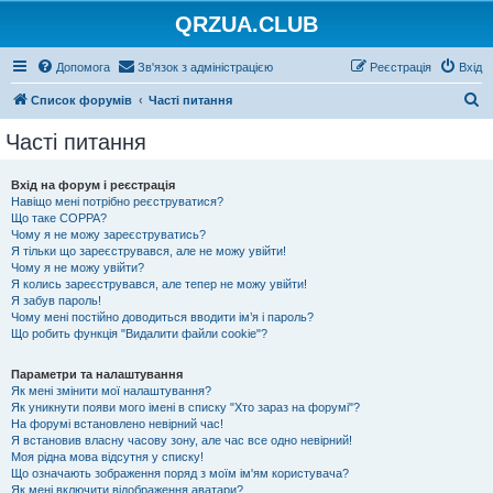
QRZUA.CLUB
Допомога
Зв'язок з адміністрацією
Реєстрація
Вхід
П
Список форумів
Часті питання
о
Часті питання
ш
у
Вхід на форум і реєстрація
Навіщо мені потрібно реєструватися?
к
Що таке COPPA?
Чому я не можу зареєструватись?
Я тільки що зареєструвався, але не можу увійти!
Чому я не можу увійти?
Я колись зареєструвався, але тепер не можу увійти!
Я забув пароль!
Чому мені постійно доводиться вводити ім’я і пароль?
Що робить функція "Видалити файли cookie"?
Параметри та налаштування
Як мені змінити мої налаштування?
Як уникнути появи мого імені в списку "Хто зараз на форумі"?
На форумі встановлено невірний час!
Я встановив власну часову зону, але час все одно невірний!
Моя рідна мова відсутня у списку!
Що означають зображення поряд з моїм ім'ям користувача?
Як мені включити відображення аватари?