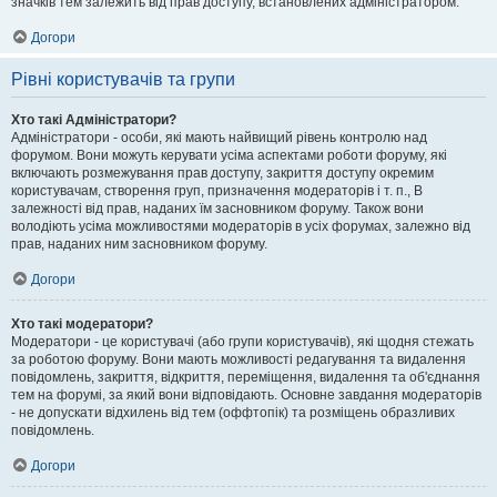
значків тем залежить від прав доступу, встановлених адміністратором.
Догори
Рівні користувачів та групи
Хто такі Адміністратори?
Адміністратори - особи, які мають найвищий рівень контролю над
форумом. Вони можуть керувати усіма аспектами роботи форуму, які
включають розмежування прав доступу, закриття доступу окремим
користувачам, створення груп, призначення модераторів і т. п., В
залежності від прав, наданих їм засновником форуму. Також вони
володіють усіма можливостями модераторів в усіх форумах, залежно від
прав, наданих ним засновником форуму.
Догори
Хто такі модератори?
Модератори - це користувачі (або групи користувачів), які щодня стежать
за роботою форуму. Вони мають можливості редагування та видалення
повідомлень, закриття, відкриття, переміщення, видалення та об'єднання
тем на форумі, за який вони відповідають. Основне завдання модераторів
- не допускати відхилень від тем (оффтопік) та розміщень образливих
повідомлень.
Догори