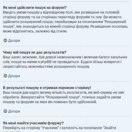
Як мені здійснити пошук на форумі?
Введіть умови пошуку у відповідному полі, яке розміщене на головній
сторінці форуму та на сторінках перегляду форумів та тем. Ви можете
здійснити розширений пошук, перейшовши за посиланням "Розширений
пошук", яке знаходиться на кожній сторінці форуму. Розміщення посилань
може відрізнятись, залежно від стилю.
Догори
Чому мій пошук не дає результатів?
Ваш запит, можливо, був доволі невизначеним і включав багато загальних
слів, пошук за якими в phpBB не провадиться. Будьте більш конкретні і
скористайтесь можливостями розширеного пошуку.
Догори
В результаті пошуку я отримав порожню сторінку!
Ваш пошук дав надто велику кількість результатів, які веб-сервер не зміг
обробити. Використайте "Розширений пошук", точніше задайте умови
пошуку та форуми на яких він повинен бути здійснений.
Догори
Як мені знайти учасників форуму?
Перейдіть на сторінку "Учасники" і натисніть на посилання "Знайти