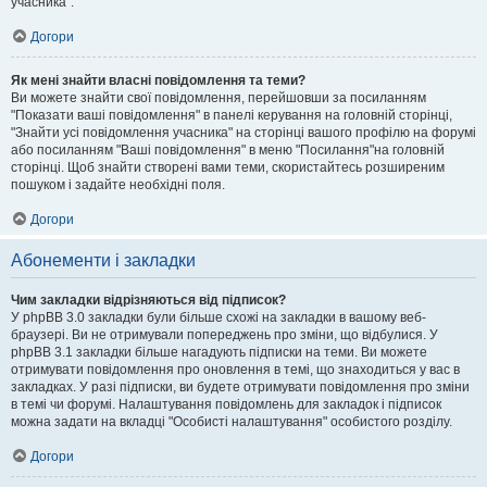
учасника".
Догори
Як мені знайти власні повідомлення та теми?
Ви можете знайти свої повідомлення, перейшовши за посиланням
"Показати ваші повідомлення" в панелі керування на головній сторінці,
"Знайти усі повідомлення учасника" на сторінці вашого профілю на форумі
або посиланням "Ваші повідомлення" в меню "Посилання"на головній
сторінці. Щоб знайти створені вами теми, скористайтесь розширеним
пошуком і задайте необхідні поля.
Догори
Абонементи і закладки
Чим закладки відрізняються від підписок?
У phpBB 3.0 закладки були більше схожі на закладки в вашому веб-
браузері. Ви не отримували попереджень про зміни, що відбулися. У
phpBB 3.1 закладки більше нагадують підписки на теми. Ви можете
отримувати повідомлення про оновлення в темі, що знаходиться у вас в
закладках. У разі підписки, ви будете отримувати повідомлення про зміни
в темі чи форумі. Налаштування повідомлень для закладок і підписок
можна задати на вкладці "Особисті налаштування" особистого розділу.
Догори